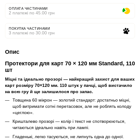
ОПЛАТА ЧАСТИНАМИ
2 платежі по 45.00 грн
ПОКУПКА ЧАСТИНАМИ
3 платежі по 30.00 грн
Опис
Протектори для карт 70 × 120 мм Standard, 110
шт
Міцні та ідеально прозорі — найкращий захист для ваших 
карт розміру 70×120 мм. 110 штук у пачці, щоб вистачило 
на всю гру й ще залишилося про запас.
Товщина 60 мікрон — золотий стандарт: достатньо міцні,
щоб витримати сотні перетасовок, але не роблять колоду
«цеглою».
Кришталево прозорі — колір і текст не спотворюються,
читаються ідеально навіть при лампі.
Гладенькі, легко тасуються, не липнуть одна до одної.