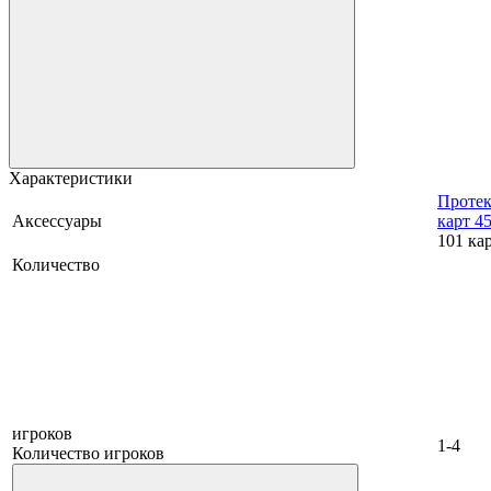
Характеристики
Протек
Аксессуары
карт 4
101 ка
Количество
игроков
1-4
Количество игроков