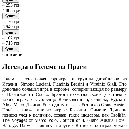
4 253 грн
4 888 грн
Купить
5 176 грн
5 949 грн
Купить
4 102 грн
4 715 грн
Купить
Описание
Легенда о Големе из Праги
Голем — это новая евроигра от группы дизайнеров из
Италии: Simone Luciani, Flaminia Brasini и Virginio Gigli. Это
довольно большая игра в коробке, соперничающая по размеру
с Плотиной от Cranio. Бразини известна своим участием в
таких играх, как Лоренцо Великолепный, Coimbra, Egizia и
Alma Mater. Джигли был одним из разработчиков Grand Austria
Hotel, а также многих игр с Бразини. Симоне Лучиани
прикоснулся к величию, создав такие шедевры, как Tzolk'in,
The Voyages of Marco Polo, Council of 4, Grand Austria Hotel,
Barrage, Darwin's Journey и другие. Во всех их играх можно