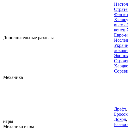
Настол
Страте
Фэнте
Хэлло
время 
конец 
Евро-
Дополнительные разделы
Исслед
Украи
локали
Эконо
Строи
Хардк
Соревн
Механика
Драфт
Бросок
Доход
,
игры
Разноо
Механика игры