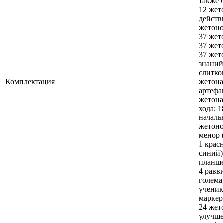
также 6
12 жет
действ
жетоно
37 жет
37 жет
37 жет
знаний
слитков
Комплектация
жетона
артефа
жетона
хода; 1
началь
жетоно
менор (
1 красн
синий)
планше
4 равв
голема
ученик
маркер
24 жет
улучш