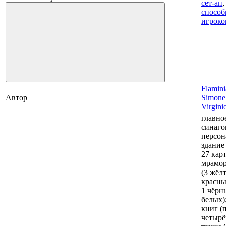
сет-ап
способ
игроко
Flamini
Автор
Simone
Virgini
главно
синаго
персон
здание
27 карт
мрамо
(3 жёл
красны
1 чёрн
белых);
книг (п
четырё