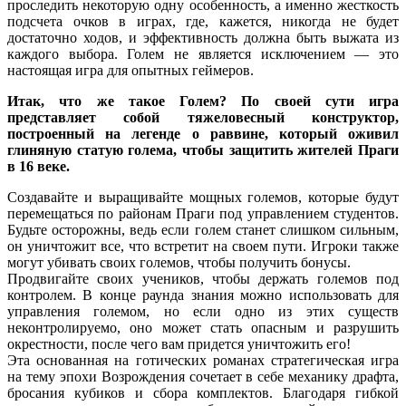
проследить некоторую одну особенность, а именно жесткость
подсчета очков в играх, где, кажется, никогда не будет
достаточно ходов, и эффективность должна быть выжата из
каждого выбора. Голем не является исключением — это
настоящая игра для опытных геймеров.
Итак, что же такое Голем? По своей сути игра
представляет собой тяжеловесный конструктор,
построенный на легенде о раввине, который оживил
глиняную статую голема, чтобы защитить жителей Праги
в 16 веке.
Создавайте и выращивайте мощных големов, которые будут
перемещаться по районам Праги под управлением студентов.
Будьте осторожны, ведь если голем станет слишком сильным,
он уничтожит все, что встретит на своем пути. Игроки также
могут убивать своих големов, чтобы получить бонусы.
Продвигайте своих учеников, чтобы держать големов под
контролем. В конце раунда знания можно использовать для
управления големом, но если одно из этих существ
неконтролируемо, оно может стать опасным и разрушить
окрестности, после чего вам придется уничтожить его!
Эта основанная на готических романах стратегическая игра
на тему эпохи Возрождения сочетает в себе механику драфта,
бросания кубиков и сбора комплектов. Благодаря гибкой