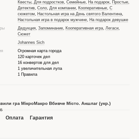
Квесты
,
Для подростков
,
Семейные
,
На подарок
,
Простые
,
Детектив
,
Соло
,
Для компании
,
Кооперативные
,
С
сюжетом
,
Настольная игра на День святого Валентина
,
Настольная игра в подарок мужчине
,
На подарок девушке
гры
Дедукция
,
Запоминание
,
Кооперативная игра
,
Легаси
,
Сюжет
Johannes Sich
ия
Огромная карта города
120 карточек дел
16 конвертов для дел
1 увеличительная лупа
1 Правила
вили гра МікроМакро Вбивче Місто. Аншлаг (укр.)
МБ
Оплата
Гарантия