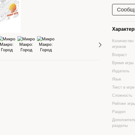
Сообщи
Характер
Количество
игроков
Возраст
Время игры
Издатель
Язык
Текст в игр
Сложность
Рейтинг иг
Раздел
Дополнител
разделы