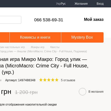
Укр
Рус
Желания
Вход
066 538-69-31
Мой заказ
Комиксы и книги
Mystery Box
зин настольных игр
Жанры игр
Квесты
ород улик — Аншлаг (MicroMacro: Crime City - Full House, Подземка)
ная игра Микро Макро: Город улик —
 (MicroMacro: Crime City - Full House,
 (укр.)
ии
Артикул: 1497488348
5 отзывов
 грн
1 200 грн
В желания
для отображения накопительной скидки