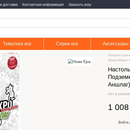
и доставка
Контактная информация
Заказать игру
Тематика игр
Серии игр
Аксессуары
Интернет-мага
Микро Макро: Г
Настоль
Подземка
Аншлаг)
Нет в налич
1 008
Войти
%