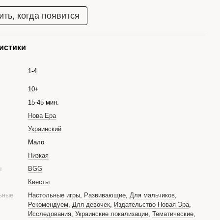
ть, когда появится
истики
1-4
10+
15-45 мин.
Нова Ера
Украинский
е
Мало
Низкая
ры
BGG
Квесты
ьные
Настольные игры
,
Развивающие
,
Для мальчиков
,
Рекомендуем
,
Для девочек
,
Издательство Новая Эра
,
Исследования
,
Украинские локализации
,
Тематические
,