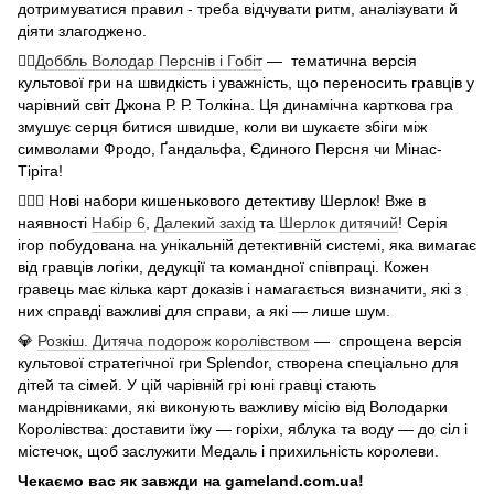
дотримуватися правил - треба відчувати ритм, аналізувати й
діяти злагоджено.
🧙‍♂️
Доббль Володар Перснів і Гобіт
— тематична версія
культової гри на швидкість і уважність, що переносить гравців у
чарівний світ Джона Р. Р. Толкіна. Ця динамічна карткова гра
змушує серця битися швидше, коли ви шукаєте збіги між
символами Фродо, Ґандальфа, Єдиного Персня чи Мінас-
Тіріта!
🕵🏻‍♂️ Нові набори кишенькового детективу Шерлок! Вже в
наявності
Набір 6
,
Далекий захід
та
Шерлок дитячий
! Серія
ігор побудована на унікальній детективній системі, яка вимагає
від гравців логіки, дедукції та командної співпраці. Кожен
гравець має кілька карт доказів і намагається визначити, які з
них справді важливі для справи, а які — лише шум.
💎
Розкіш. Дитяча подорож королівством
— спрощена версія
культової стратегічної гри Splendor, створена спеціально для
дітей та сімей. У цій чарівній грі юні гравці стають
мандрівниками, які виконують важливу місію від Володарки
Королівства: доставити їжу — горіхи, яблука та воду — до сіл і
містечок, щоб заслужити Медаль і прихильність королеви.
Чекаємо вас як завжди на gameland.com.ua!