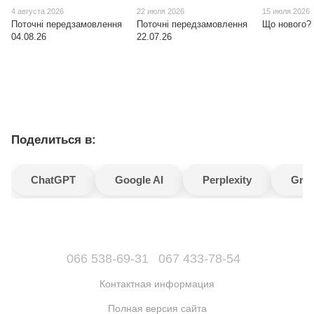
4 августа 2026
22 июля 2026
15 июля 2026
Поточні передзамовлення
Поточні передзамовлення
Що нового? 
04.08.26
22.07.26
Поделиться в:
ChatGPT
Google AI
Perplexity
Gro
066 538-69-31
067 433-78-54
Контактная информация
Полная версия сайта