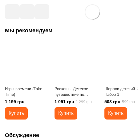
Мы рекомендуем
Игры времени (Take
Роскошь. Детское
Шерлок детский. 3
Time)
путешествие по
Набор 1
королевству (Splendor
1 199 грн
1 091 грн
503 грн
1 299 грн
599 грн
Kids)
Купить
Купить
Купить
Обсуждение