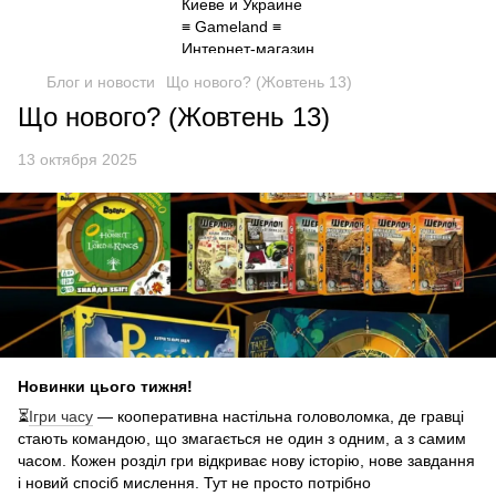
Блог и новости
Що нового? (Жовтень 13)
Що нового? (Жовтень 13)
13 октября 2025
Новинки цього тижня!
⏳
Ігри часу
— кооперативна настільна головоломка, де гравці
стають командою, що змагається не один з одним, а з самим
часом. Кожен розділ гри відкриває нову історію, нове завдання
і новий спосіб мислення. Тут не просто потрібно