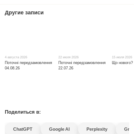
Другие записи
4 августа 2026
22 июля 2026
15 июля 2026
Поточні передзамовлення
Поточні передзамовлення
Що нового? 
04.08.26
22.07.26
Поделиться в:
ChatGPT
Google AI
Perplexity
Gro