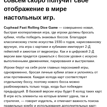
совсем скоро получит свое
отображение в мире
настольных игр.
Cuphead Fast Rolling Dice Game
— совершенно новая,
быстрая кооперативная игра, где игроки должны бросать
кубики, чтобы победить знаковых боссов. Благодаря
классическому стилю искусства 1930-х годов, нарисованному
вручную, эта игра с картами и кубиками имитирует 2-Д
геймплей и ажиотаж от видеоигры. Как и в цифровой 2-Д
версии вам придется сражаться с боссом уровня с искусно
выполненными движениями, парирования и выстрелами.
Игроки берут на себя роли главных персонажей игры,
одновременно, бросая личные кубики атаки и уклоняясь от
атак противников. Каждая колода карт соответствует
отдельному боссу, поэтому нового босса можно
разблокировать только тогда, когда был побежден
предыдущий. В базовой версии игры будет 8 колод таких карт.
В игре есть элементы на которые влияет удача, так и
стратегия, — говорит издатель, и отмечает важность поиска
правильных комбо и использования дополнительных карт-