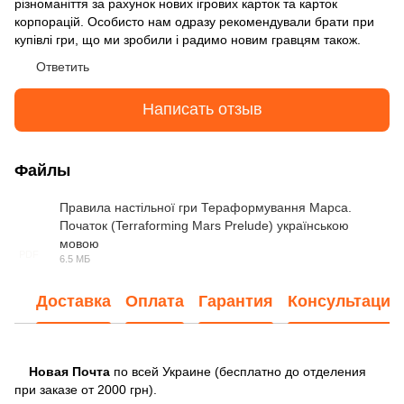
різноманіття за рахунок нових ігрових карток та карток
корпорацій. Особисто нам одразу рекомендували брати при
купівлі гри, що ми зробили і радимо новим гравцям також.
Ответить
Написать отзыв
Файлы
Правила настільної гри Тераформування Марса.
Початок (Terraforming Mars Prelude) українською
мовою
PDF
6.5 МБ
Доставка
Оплата
Гарантия
Консультация
Новая Почта
по всей Украине (бесплатно до отделения
при заказе от 2000 грн).