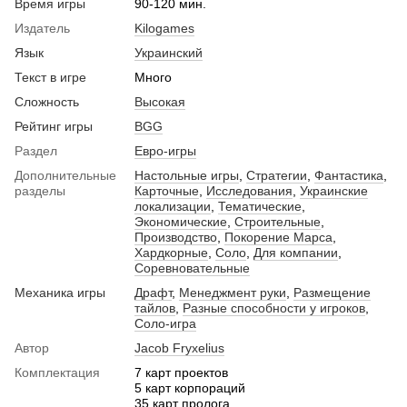
Время игры
90-120 мин.
Издатель
Kilogames
Язык
Украинский
Текст в игре
Много
Сложность
Высокая
Рейтинг игры
BGG
Раздел
Евро-игры
Дополнительные
Настольные игры
,
Стратегии
,
Фантастика
,
разделы
Карточные
,
Исследования
,
Украинские
локализации
,
Тематические
,
Экономические
,
Строительные
,
Производство
,
Покорение Марса
,
Хардкорные
,
Соло
,
Для компании
,
Соревновательные
Механика игры
Драфт
,
Менеджмент руки
,
Размещение
тайлов
,
Разные способности у игроков
,
Соло-игра
Автор
Jacob Fryxelius
Комплектация
7 карт проектов
5 карт корпораций
35 карт пролога