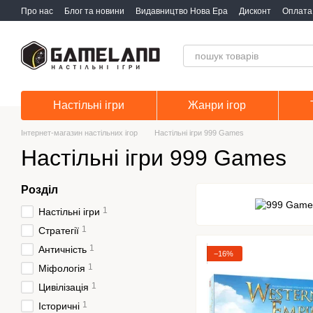
Перейти до основного контенту
Про нас
Блог та новини
Видавництво Нова Ера
Дисконт
Оплата 
Настільні ігри
Жанри ігор
Інтернет-магазин настільних ігор
Настільні ігри 999 Games
Настільні ігри 999 Games
Розділ
1
Настільні ігри
1
Стратегії
1
Античність
−16%
1
Міфологія
1
Цивілізація
1
Історичні