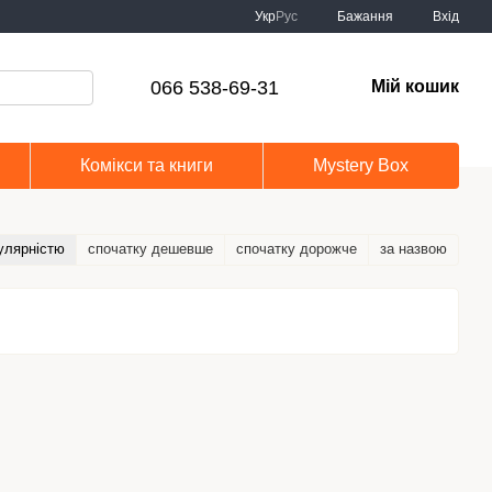
Укр
Рус
Бажання
Вхід
066 538-69-31
Мій кошик
Комікси та книги
Mystery Box
улярністю
спочатку дешевше
спочатку дорожче
за назвою