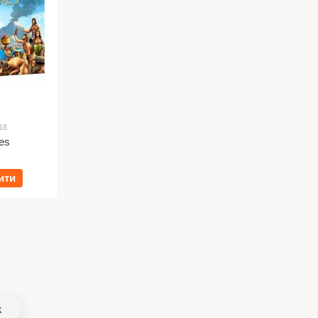
18
es
ити
k