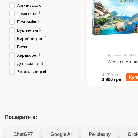
1
Англійською
1
Тематичні
1
Економічні
1
Будівельні
1
Виробництво
1
Битви
1
Хардкорні
Артикул: 14974898
Western Empir
1
Для компанії
1
Змагальницькі
4 650 грн
Куп
3 906 грн
Поширити в:
ChatGPT
Google AI
Perplexity
Gro