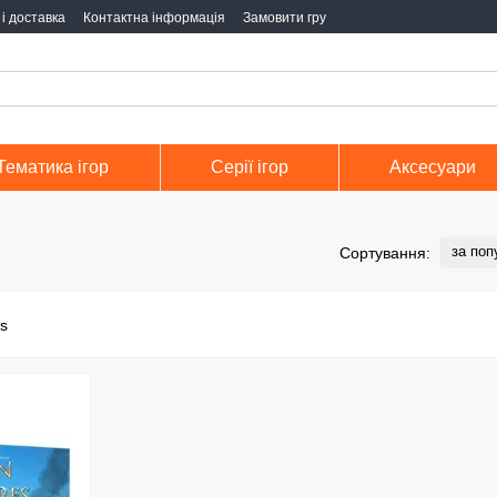
і доставка
Контактна інформація
Замовити гру
Тематика ігор
Серії ігор
Аксесуари
за поп
Сортування: