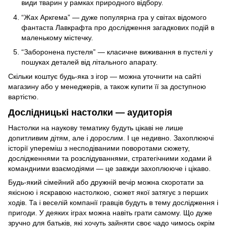
види тварин у рамках природного відбору.
“Жах Аркгема” — дуже популярна гра у світах відомого
фантаста Лавкрафта про дослідження загадкових подій в
маленькому містечку.
“Заборонена пустеля” — класичне виживання в пустелі у
пошуках деталей від літального апарату.
Скільки коштує будь-яка з ігор — можна уточнити на сайті
магазину або у менеджерів, а також купити її за доступною
вартістю.
Дослідницькі настолки — аудиторія
Настолки на наукову тематику будуть цікаві не лише
допитливим дітям, але і дорослим. І це недивно. Захоплюючі
історії упереміш з несподіваними поворотами сюжету,
дослідженнями та розслідуваннями, стратегічними ходами й
командними взаємодіями — це завжди захоплююче і цікаво.
Будь-який сімейний або дружній вечір можна скоротати за
якісною і яскравою настолкою, сюжет якої затягує з перших
ходів. Та і веселій компанії гравців будуть в тему дослідження і
пригоди. У деяких іграх можна навіть грати самому. Що дуже
зручно для батьків, які хочуть зайняти своє чадо чимось окрім