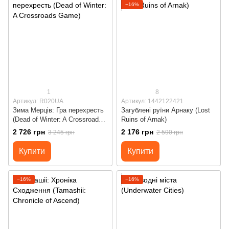
−16%
1
8
Артикул: R020UA
Артикул: 1442122421
Зима Мерців: Гра перехресть
Загублені руїни Арнаку (Lost
(Dead of Winter: A Crossroads
Ruins of Arnak)
Game)
2 726 грн
2 176 грн
3 245 грн
2 590 грн
Купити
Купити
−16%
−16%