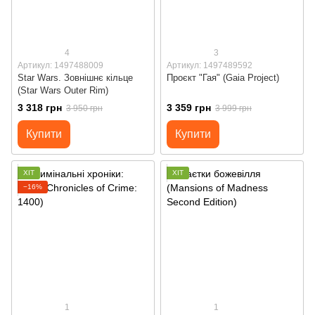
4
3
Артикул: 1497488009
Артикул: 1497489592
Star Wars. Зовнішнє кільце
Проєкт "Гая" (Gaia Project)
(Star Wars Outer Rim)
3 318 грн
3 359 грн
3 950 грн
3 999 грн
Купити
Купити
ХІТ
ХІТ
−16%
1
1