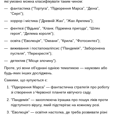
які умовно можна класифікувати таким чином:
фантастика (“Тортуга”, “Підкорення Марса”, “Дюна”,
“Серп”);
хоррор і містика (“Древній Жах”, “Жах Аркгема”);
фентезі (“Відьма”, “Кланк. Підземна пригода”, “Шлях
героя”, “Дилема короля”);
освіта (“Еволюція”, “Океани”, “Крила”, “Фотосинтез”);
виживання і постапокаліпсис (“Пандемія”, “Заборонена
пустеля”, “Перехрестя”);
детектив (“Місце злочину”).
Проте, усі вони об'єднані однією тематикою — наукових або
будь-яких інших досліджень.
Самими, що купуються є:
“Підкорення Марса” — фантастична стратегія про роботу
зі створення з Червоної планети квітучого саду.
“Пандемія” — захоплююча іграшка про пошук ліків проти
підступного вірусу, який підстерігає на кожному розі.
“Еволюція” — освітня настолка, де треба розвивати різні