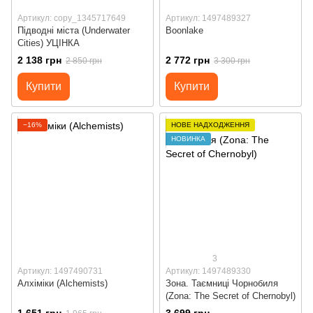
Артикул: copy_1345717649
Артикул: 1497489327
Підводні міста (Underwater
Boonlake
Cities) УЦІНКА
2 138 грн
2 772 грн
2 850 грн
3 300 грн
Купити
Купити
−16%
НОВЕ НАДХОДЖЕННЯ
НОВИНКА
3
Артикул: 1497490731
Артикул: 1497489330
Алхіміки (Alchemists)
Зона. Таємниці Чорнобиля
(Zona: The Secret of Chernobyl)