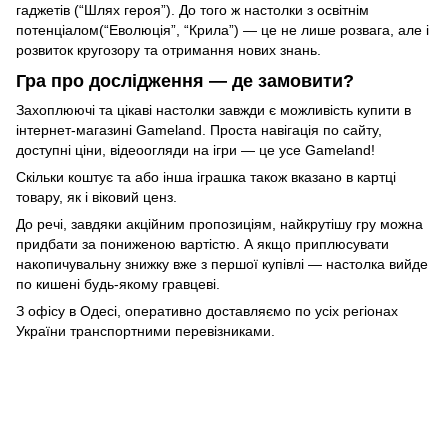
гаджетів (“Шлях героя”). До того ж настолки з освітнім
потенціалом(“Еволюція”, “Крила”) — це не лише розвага, але і
розвиток кругозору та отримання нових знань.
Гра про дослідження — де замовити?
Захоплюючі та цікаві настолки завжди є можливість купити в
інтернет-магазині Gameland. Проста навігація по сайту,
доступні ціни, відеоогляди на ігри — це усе Gameland!
Скільки коштує та або інша іграшка також вказано в картці
товару, як і віковий ценз.
До речі, завдяки акційним пропозиціям, найкрутішу гру можна
придбати за пониженою вартістю. А якщо приплюсувати
накопичувальну знижку вже з першої купівлі — настолка вийде
по кишені будь-якому гравцеві.
З офісу в Одесі, оперативно доставляємо по усіх регіонах
України транспортними перевізниками.