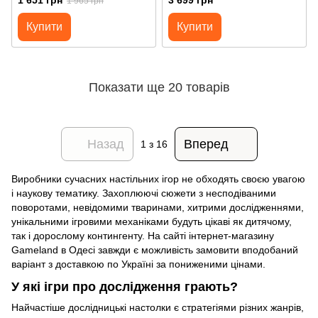
1 651 грн
3 699 грн
1 965 грн
Купити
Купити
Показати ще 20 товарів
Назад
Вперед
1
з 16
Виробники сучасних настільних ігор не обходять своєю увагою
і наукову тематику. Захоплюючі сюжети з несподіваними
поворотами, невідомими тваринами, хитрими дослідженнями,
унікальними ігровими механіками будуть цікаві як дитячому,
так і дорослому контингенту. На сайті інтернет-магазину
Gameland в Одесі завжди є можливість замовити вподобаний
варіант з доставкою по Україні за пониженими цінами.
У які ігри про дослідження грають?
Найчастіше дослідницькі настолки є стратегіями різних жанрів,