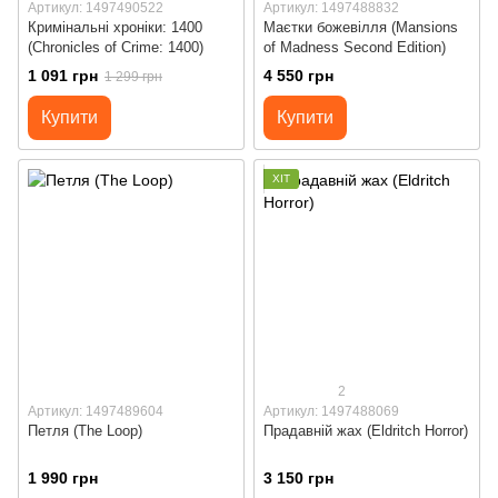
Артикул: 1497490522
Артикул: 1497488832
Кримінальні хроніки: 1400
Маєтки божевілля (Mansions
(Chronicles of Crime: 1400)
of Madness Second Edition)
1 091 грн
4 550 грн
1 299 грн
Купити
Купити
ХІТ
2
Артикул: 1497489604
Артикул: 1497488069
Петля (The Loop)
Прадавній жах (Eldritch Horror)
1 990 грн
3 150 грн