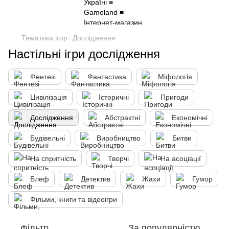
Тематика ігор
Дослідження
Настільні ігри дослідження
Фентезі
Фантастика
Міфологія
Цивілізація
Історичні
Пригоди
Дослідження
Абстрактні
Економічні
Будівельні
Виробництво
Битви
На спритність
Творчі
На асоціації
Блеф
Детектив
Жахи
Гумор
Фільми, книги та відеоігри
Фільтр
За популярністю