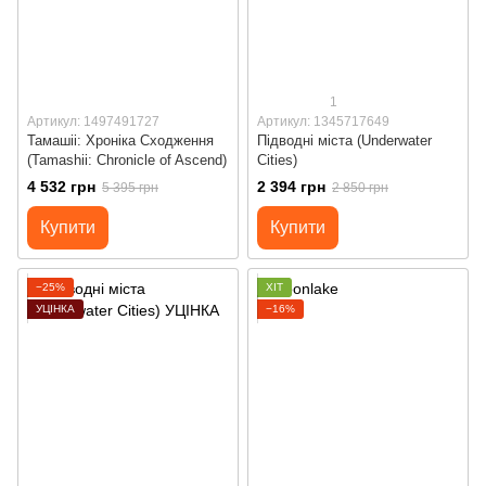
1
Артикул: 1497491727
Артикул: 1345717649
Тамашіі: Хроніка Сходження
Підводні міста (Underwater
(Tamashii: Chronicle of Ascend)
Cities)
4 532 грн
2 394 грн
5 395 грн
2 850 грн
Купити
Купити
−25%
ХІТ
УЦІНКА
−16%