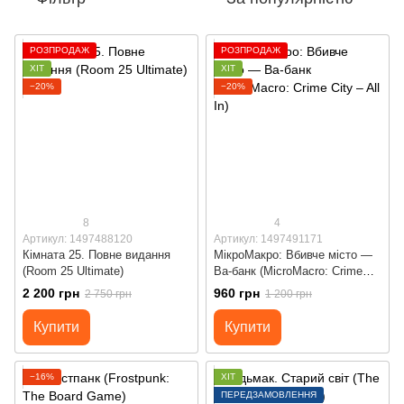
РОЗПРОДАЖ
РОЗПРОДАЖ
ХІТ
ХІТ
−20%
−20%
8
4
Артикул: 1497488120
Артикул: 1497491171
Кімната 25. Повне видання
МікроМакро: Вбивче місто —
(Room 25 Ultimate)
Ва-банк (MicroMacro: Crime
City – All In)
2 200 грн
960 грн
2 750 грн
1 200 грн
Купити
Купити
−16%
ХІТ
ПЕРЕДЗАМОВЛЕННЯ