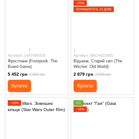
−20%
ЗАЛИШИЛОСЬ 13 ДНІВ
3
1
Артикул: 1497490435
Артикул: GKCH025WS
Фростпанк (Frostpunk: The
Відьмак. Старий світ (The
Board Game)
Witcher: Old World)
5 452 грн
2 879 грн
6 490 грн
3 599 грн
Купити
Купити
−16%
ХІТ
−16%