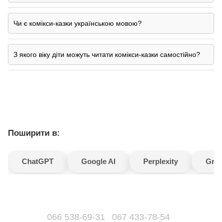
Чи є комікси-казки українською мовою?
З якого віку діти можуть читати комікси-казки самостійно?
Поширити в:
ChatGPT
Google AI
Perplexity
Gro
066 538-69-31
067 433-78-54