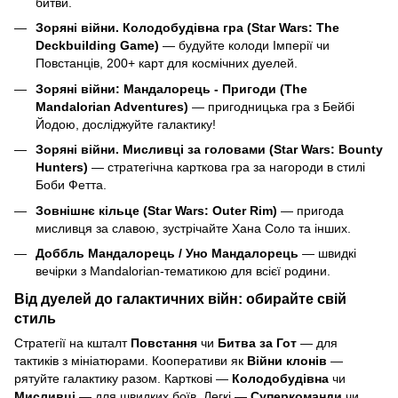
битви.
Зоряні війни. Колодобудівна гра (Star Wars: The
Deckbuilding Game)
— будуйте колоди Імперії чи
Повстанців, 200+ карт для космічних дуелей.
Зоряні війни: Мандалорець - Пригоди (The
Mandalorian Adventures)
— пригодницька гра з Бейбі
Йодою, досліджуйте галактику!
Зоряні війни. Мисливці за головами (Star Wars: Bounty
Hunters)
— стратегічна карткова гра за нагороди в стилі
Боби Фетта.
Зовнішнє кільце (Star Wars: Outer Rim)
— пригода
мисливця за славою, зустрічайте Хана Соло та інших.
Доббль Мандалорець / Уно Мандалорець
— швидкі
вечірки з Mandalorian-тематикою для всієї родини.
Від дуелей до галактичних війн: обирайте свій
стиль
Стратегії на кшталт 
Повстання
 чи 
Битва за Гот
 — для 
тактиків з мініатюрами. Кооперативи як 
Війни клонів
 — 
рятуйте галактику разом. Карткові — 
Колодобудівна
 чи 
Мисливці
 — для швидких боїв. Легкі — 
Суперкоманди
 чи 