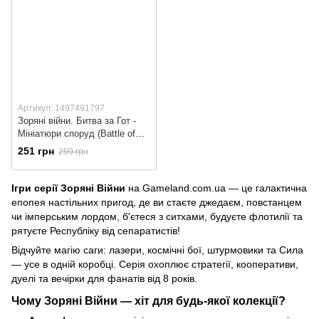
Артикул: 1497491797
Зоряні війни. Битва за Гот -
Мініатюри споруд (Battle of
Hoth - Structures Promo)
251 грн
299 грн
Ігри серії Зоряні Війни
 на Gameland.com.ua — це галактична 
епопея настільних пригод, де ви стаєте джедаєм, повстанцем 
чи імперським лордом, б'єтеся з ситхами, будуєте флотилії та 
рятуєте Республіку від сепаратистів!
Відчуйте магію саги: лазери, космічні бої, штурмовики та Сила 
— усе в одній коробці. Серія охоплює стратегії, кооперативи, 
дуелі та вечірки для фанатів від 8 років.
Чому Зоряні Війни — хіт для будь-якої колекції?