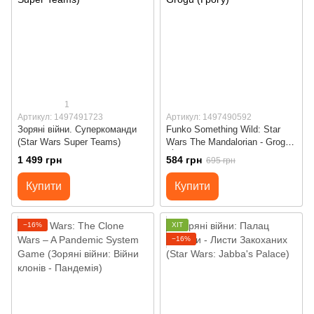
1
Артикул: 1497491723
Артикул: 1497490592
Зоряні війни. Суперкоманди
Funko Something Wild: Star
(Star Wars Super Teams)
Wars The Mandalorian - Grogu
(Ґроґу)
1 499 грн
584 грн
695 грн
Купити
Купити
−16%
ХІТ
−16%