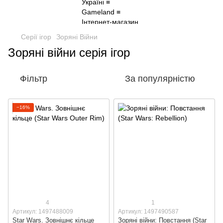
Серії ігор
Зоряні Війни
Зоряні війни серія ігор
Фільтр
За популярністю
−16%
4
1
Артикул: 1497488009
Артикул: 1497490587
Star Wars. Зовнішнє кільце
Зоряні війни: Повстання (Star