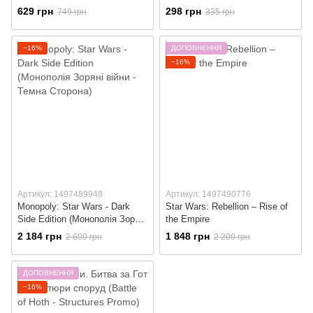
Мандалорець)
Mandalorian)
629 грн
298 грн
749 грн
335 грн
−16%
ДОПОВНЕННЯ
−16%
Артикул: 1497489948
Артикул: 1497490776
Monopoly: Star Wars - Dark
Star Wars: Rebellion – Rise of
Side Edition (Монополія Зоряні
the Empire
війни - Темна Сторона)
2 184 грн
1 848 грн
2 600 грн
2 200 грн
ДОПОВНЕННЯ
−16%