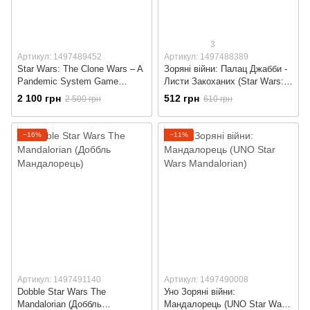
3
Артикул: 1497489452
Артикул: 1497488389
Star Wars: The Clone Wars – A
Зоряні війни: Палац Джабби -
Pandemic System Game
Листи Закоханих (Star Wars:
(Зоряні війни: Війни клонів -
Jabba's Palace)
2 100 грн
512 грн
2 500 грн
610 грн
Пандемія)
−16%
−11%
Артикул: 1497491140
Артикул: 1497490008
Dobble Star Wars The
Уно Зоряні війни:
Mandalorian (Доббль
Мандалорець (UNO Star Wars