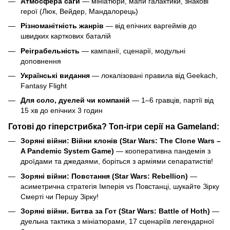
Атмосфера саги
— мініатюри, мапи галактики, знакові
герої (Люк, Вейдер, Мандалорець)
Різноманітність жанрів
— від епічних варгеймів до
швидких карткових баталій
Реіграбельність
— кампанії, сценарії, модульні
доповнення
Українські видання
— локалізовані правила від Geekach,
Fantasy Flight
Для соло, дуелей чи компаній
— 1–6 гравців, партії від
15 хв до епічних 3 годин
Готові до гіперстрибка? Топ-ігри серії на Gameland:
Зоряні війни: Війни клонів (Star Wars: The Clone Wars –
A Pandemic System Game)
— кооперативна пандемія з
дроїдами та джедаями, боріться з арміями сепаратистів!
Зоряні війни: Повстання (Star Wars: Rebellion)
—
асиметрична стратегія Імперія vs Повстанці, шукайте Зірку
Смерті чи Першу Зірку!
Зоряні війни. Битва за Гот (Star Wars: Battle of Hoth)
—
дуельна тактика з мініатюрами, 17 сценаріїв легендарної