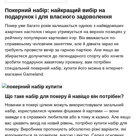
Покерний набір: найкращий вибір на
подарунок і для власного задоволення
Покер уже багато років залишається однією з найвідоміших
азартних настолок і міцно утримується на верхніх позиціях у
рейтингу популярних карткових ігор. Він вважається по-
справжньому чоловічим заняттям, але й дівчата зараз не
гребують провести вечір за гарною партією. Але якщо ви
збираєтеся долучитися до легендарного спорту або хочете
зробити подарунок завзятому ігроману, вам потрібен
спеціальний покерний набір, купити його можна в інтернет-
магазині Gameland.
Що таке набір для покеру й навіщо він потрібен?
Новачки в покері цілком можуть використовувати загальний
набір, користуватися чужими фішками й картами — вони
завжди є в справжніх любителів або в тому ж казино. Але якщо
вас цікавить вихід на новий рівень, потрібно купити набір для
покеру. Виробники пропонують абсолютно різні варіанти, які
відрізняються за розміром, масою і якістю. Серед основних