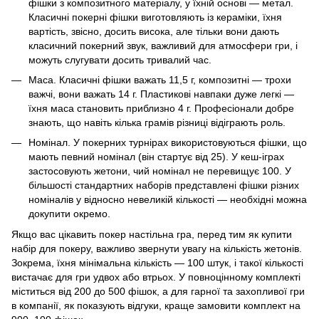
фішки з композитного матеріалу, у їхній основі — метал.
Класичні покерні фішки виготовляють із кераміки, їхня
вартість, звісно, досить висока, але тільки вони дають
класичний покерний звук, важливий для атмосфери гри, і
можуть слугувати досить тривалий час.
Маса. Класичні фішки важать 11,5 г, композитні — трохи
важчі, вони важать 14 г. Пластикові навпаки дуже легкі —
їхня маса становить приблизно 4 г. Професіонали добре
знають, що навіть кілька грамів різниці відіграють роль.
Номінал. У покерних турнірах використовуються фішки, що
мають певний номінал (він стартує від 25). У кеш-іграх
застосовують жетони, чий номінал не перевищує 100. У
більшості стандартних наборів представлені фішки різних
номіналів у відносно невеликій кількості — необхідні можна
докупити окремо.
Якщо вас цікавить покер настільна гра, перед тим як купити
набір для покеру, важливо звернути увагу на кількість жетонів.
Зокрема, їхня мінімальна кількість — 100 штук, і такої кількості
вистачає для гри удвох або втрьох. У повноцінному комплекті
міститься від 200 до 500 фішок, а для гарної та захопливої гри
в компанії, як показують відгуки, краще замовити комплект на