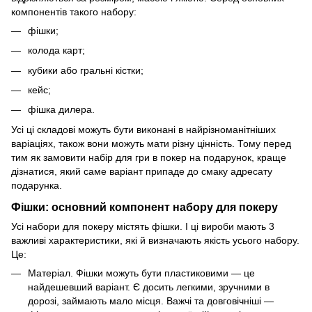
компонентів такого набору:
фішки;
колода карт;
кубики або гральні кістки;
кейс;
фішка дилера.
Усі ці складові можуть бути виконані в найрізноманітніших
варіаціях, також вони можуть мати різну цінність. Тому перед
тим як замовити набір для гри в покер на подарунок, краще
дізнатися, який саме варіант припаде до смаку адресату
подарунка.
Фішки: основний компонент набору для покеру
Усі набори для покеру містять фішки. І ці вироби мають 3
важливі характеристики, які й визначають якість усього набору.
Це:
Матеріал. Фішки можуть бути пластиковими — це
найдешевший варіант. Є досить легкими, зручними в
дорозі, займають мало місця. Важчі та довговічніші —