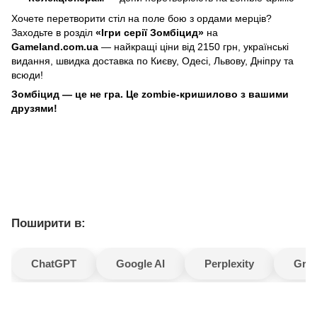
Хочете перетворити стіл на поле бою з ордами мерців? 
Заходьте в розділ 
«Ігри серії Зомбіцид»
 на 
Gameland.com.ua
 — найкращі ціни від 2150 грн, українські 
видання, швидка доставка по Києву, Одесі, Львову, Дніпру та 
всюди!
Зомбіцид — це не гра. Це zombie-кришилово з вашими 
друзями!
Поширити в:
ChatGPT
Google AI
Perplexity
Gro