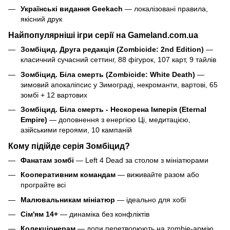
Українські видання Geekach
— локалізовані правила,
якісний друк
Найпопулярніші ігри серії на Gameland.com.ua
Зомбіцид. Друга редакція (Zombicide: 2nd Edition)
—
класичний сучасний сеттинг, 88 фігурок, 107 карт, 9 тайлів
Зомбіцид. Біла смерть (Zombicide: White Death)
—
зимовий апокаліпсис у Зимограді, некроманти, вартові, 65
зомбі + 12 вартових
Зомбіцид. Біла смерть - Нескорена Імперія (Eternal
Empire)
— доповнення з енергією Ці, медитацією,
азійськими героями, 10 кампаній
Кому підійде серія Зомбіцид?
Фанатам зомбі
— Left 4 Dead за столом з мініатюрами
Кооперативним командам
— виживайте разом або
програйте всі
Малювальникам мініатюр
— ідеально для хобі
Сім'ям 14+
— динаміка без конфліктів
Колекціонерам
— допи перетворюють на zombie-армію