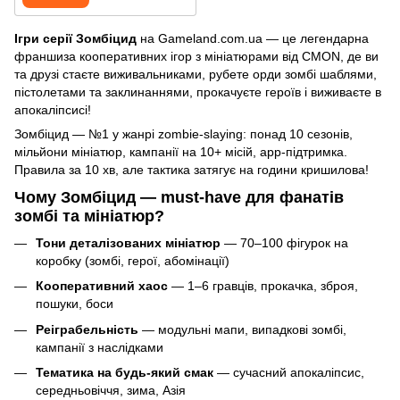
Ігри серії Зомбіцид
 на Gameland.com.ua — це легендарна 
франшиза кооперативних ігор з мініатюрами від CMON, де ви 
та друзі стаєте виживальниками, рубете орди зомбі шаблями, 
пістолетами та заклинаннями, прокачуєте героїв і виживаєте в 
апокаліпсисі!
Зомбіцид — №1 у жанрі zombie-slaying: понад 10 сезонів, 
мільйони мініатюр, кампанії на 10+ місій, app-підтримка. 
Правила за 10 хв, але тактика затягує на години кришилова!
Чому Зомбіцид — must-have для фанатів
зомбі та мініатюр?
Тони деталізованих мініатюр
— 70–100 фігурок на
коробку (зомбі, герої, абомінації)
Кооперативний хаос
— 1–6 гравців, прокачка, зброя,
пошуки, боси
Реіграбельність
— модульні мапи, випадкові зомбі,
кампанії з наслідками
Тематика на будь-який смак
— сучасний апокаліпсис,
середньовіччя, зима, Азія