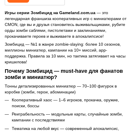
Игры серии Зомбицид на Gameland.com.ua
— это
легендарная франшиза кооперативных игр с миниатюрами от
CMON, где вы и друзья становитесь выживальщиками, рубите
орды зомби саблями, пистолетами и заклинаниями,
прокачиваете героев и выживаете в апокалипсисе!
Зомбицид — №1 в жанре zombie-slaying: более 10 сезонов,
миллионы миниатюр, кампании на 10+ миссий, app-
поддержка. Правила за 10 мин, но тактика затягивает на часы
кришилова!
Почему Зомбицид — must-have для фанатов
зомби и миниатюр?
Тонны детализированных миниатюр — 70–100 фигурок в
коробке (зомби, герои, абоминации)
Кооперативный хаос — 1–6 игроков, прокачка, оружие,
поиски, боссы
Реиграбельность — модульные карты, случайные зомби,
кампании с последствиями
Тематика на любой вкус — современный апокалипсис,