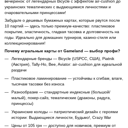
вечеринок: от легендарных Bicycle с эффектом air-cushion до
украинских тематических с выдающимися личностями и
очаровательными принцессами!
Забудьте о дешевых бумажных картах, которые рвутся после
10 партий — здесь только премиум-качество: пластиковое
покрытие, эластичность, гладкая тасовка и долговечность на
годы. Идеально для домашних турниров, казино-стиля или
коллекционирования!
Почему игральные карты от Gameland — выбор профи?
Легендарные бренды — Bicycle (USPCC, США), Piatnik
(Австрия), Tally-Ho, Bee, Aviator: air-cushion для идеальной
раздачи
Пластиковое ламинирование — устойчивы к сгибам, влаге,
тысячам тасовки без износа
Разнообразие — стандартные индексные (большой/
малый), покер-сайз, тематические (драконы, радуга,
принцессы)
Украинские колоды — патриотический дизайн с героями
истории: Выдающиеся личности, Будьмо!, Crazy War
Цены от 105 грн — доступно для новичков, премиум от