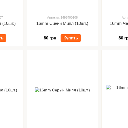
07
Артикул: 1497490108
Арт
(10шт.)
16mm Синий Мипл (10шт.)
16mm Чер
ть
80 грн
Купить
80 г