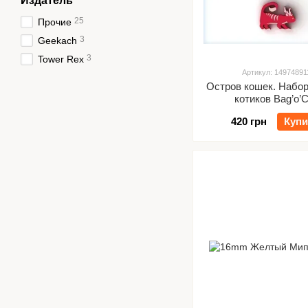
Издатель
25
Прочие
3
Geekach
3
Tower Rex
Артикул: 14974891
Остров кошек. Набор
котиков Bag’o’C
420 грн
Купи