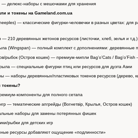
 — делюкс-наборы с мешочками для хранения
ли и токены на Gameland.com.ua
eples) — классические фигурки-человечки в разных цветах: для ра
 — 210 деревянных жетонов ресурсов (листочки, хлеб, зелья и т.д
ыла (Wingspan) — полный комплект с дополнениями: деревянные пт
в/рыбок (Остров кошек) — премиум-мипли Bag’o’Cats / Bag’o’Fish
Крыла — специальные фигурки птиц или ресурсов для дуэта Азии
 — наборы деревянных/пластиковых токенов ресурсов (дерево, кир
и токены?
ремиум-компоненты для полного сетапа
гр — тематические апгрейды (Вогнетвір, Крылья, Остров кошек)
альные наборы для замены потерянных фишек
ки/рыбки для детских игр
нные ресурсы добавляют ощущение «подлинности»