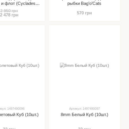
 и флот (Cyclades:
рыбки Bag’o’Cats
ops & Fleets)
2 950 грн
570 грн
2 478 грн
икул: 1497490096
Артикул: 1497490097
етовый Куб (10шт.)
8mm Белый Куб (10шт.)