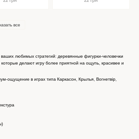
22 грн
22 грн
казать все
 ваших любимых стратегий: деревянные фигурки-человечки
 которые делают игру более приятной на ощупь, красивее и
ум-ощущение в играх типа Каркасон, Крылья, Вогнетвір,
екстура
ы)