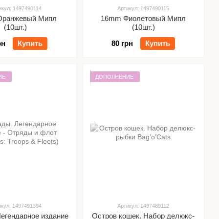
икул: 1497490114
Артикул: 1497490115
Оранжевый Мипл
16mm Фиолетовый Мипл
(10шт.)
(10шт.)
рн
Купить
80 грн
Купить
ИЕ
ДОПОЛНЕНИЕ
икул: 1497491394
Артикул: 1497489112
Легендарное издание
Остров кошек. Набор делюкс-