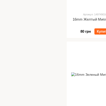
Артикул: 14974901
16mm Желтый Мипл 
80 грн
Купи