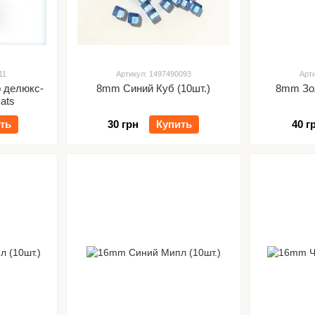
11
Артикул: 1497490093
Арт
 делюкс-
8mm Синий Куб (10шт.)
8mm Зол
ats
ть
30 грн
Купить
40 г