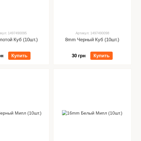
икул: 1497490095
Артикул: 1497490098
отой Куб (10шт.)
8mm Черный Куб (10шт.)
рн
Купить
30 грн
Купить