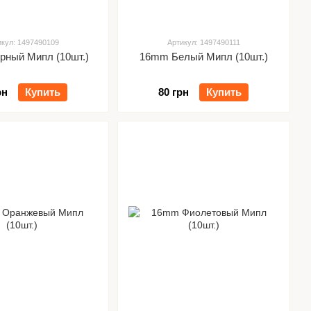
икул: 1497490109
Артикул: 1497490111
ный Мипл (10шт.)
16mm Белый Мипл (10шт.)
рн
Купить
80 грн
Купить