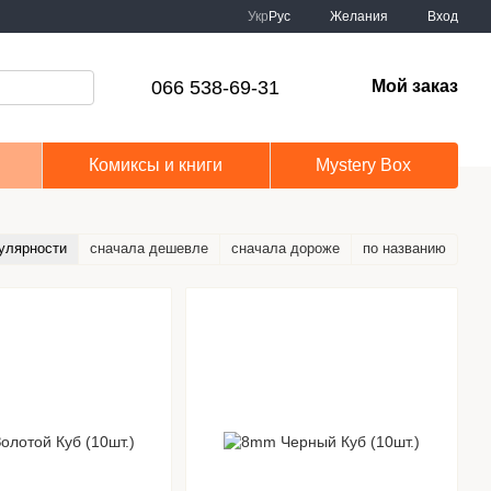
Укр
Рус
Желания
Вход
066 538-69-31
Мой заказ
Комиксы и книги
Mystery Box
улярности
сначала дешевле
сначала дороже
по названию