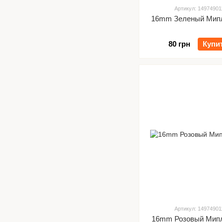
Артикул: 14974901
16mm Зеленый Мипл
80 грн
Купи
Артикул: 14974901
16mm Розовый Мипл