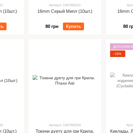
12
Артикул: 1497490113
Арт
 (10шт.)
16mm Серый Мипл (10шт.)
16mm 
ть
80 грн
Купить
80 г
ДОПОЛНЕН
−16%
16
Артикул: 1497490294
Арт
 (10шт.)
Токени дуету для гри Крила.
Киклады. 