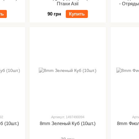
Птахи Азії
- Отряды
Tro
ть
90 грн
Купить
92
Артикул: 1497490094
Арт
 (10шт.)
8mm Зеленый Куб (10шт.)
8mm Фиол