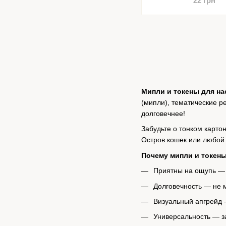
22 грн
Мипли и токены для на
(мипли), тематические р
долговечнее!
Забудьте о тонком карто
Остров кошек или любой
Почему мипли и токены
Приятны на ощупь — 
Долговечность — не м
Визуальный апгрейд —
Универсальность — з