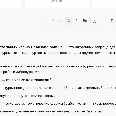
30 грн
Назад
1
2
Вперед
По
стольных игр на Gameland.com.ua
— это идеальный апгрейд для
есурсы, жетоны ресурсов, маркеры состояний и другие компоненты,
не — мипли и токены добавляют тактильный кайф, реализм и преми
 с рабочими/ресурсами.
 — must-have для фанатов?
натуральное дерево или качественный пластик, идеальный вес и т
нутся, не рвутся, служат годами
 яркие цвета, тематические формы (рыбки, котики, птицы, ресурс
аменяют утерянные компоненты или улучшают любую игру