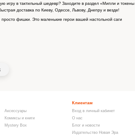
ую игру в тактильный шедевр? Заходите в раздел «Мипли и токен
ыстрая доставка по Киеву, Одессе, Львову, Днепру и везде!
 просто фишки. Это маленькие герои вашей настольной саги
k
Клиентам
Аксессуары
Вход в личный кабинет
Комиксы и книги
О нас
Mystery Box
Блог и новости
Издательство Новая Эра