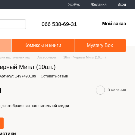
Укр
Рус
Желания
Вход
066 538-69-31
Мой заказ
Комиксы и книги
Mystery Box
зин настольных игр
Аксессуары
16mm Черный Мипл (10шт.)
ерный Мипл (10шт.)
Артикул: 1497490109
Оставить отзыв
н
В желания
для отображения накопительной скидки
истики