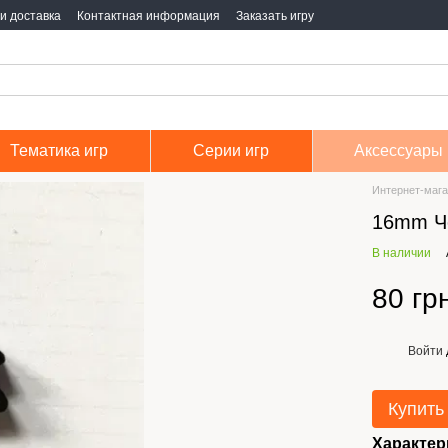
и доставка
Контактная информация
Заказать игру
Тематика игр
Серии игр
Аксессуары
Интернет-мага
16mm Ч
В наличии
80 гр
Войти
%
Купить
Характер