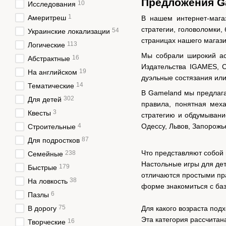
Предложения G
10
Исследования
1
Америтреш
В нашем интернет-мага
стратегии, головоломки,
54
Украинские локализации
страницах нашего магази
113
Логические
Мы собрали широкий ас
16
Абстрактные
Издательства IGAMES, 
19
На английском
дуэльные состязания ил
14
Тематические
В Gameland мы предлага
302
Для детей
правила, понятная меха
3
Квесты
стратегию и обдумывани
4
Одессу, Львов, Запорожь
Строительные
87
Для подростков
Что представляют собой 
238
Семейные
Настольные игры для дет
179
Быстрые
отличаются простыми пр
38
На ловкость
форме знакомиться с баз
6
Пазлы
75
Для какого возраста подх
В дорогу
Эта категория рассчитана
16
Творческие