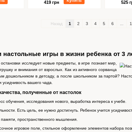
ть
Купить
419 грн
525 г
Назад
1
2
3
4
5
6
...
1
настольные игры в жизни ребенка от 3 л
остановки исследует новые предметы, в игре познает мир,
грушку и внимания от взрослых. Как из активного сорванца
ым дошкольником в детсаду, а после школьником за партой? Наст
и усидчивость вашего чада.
качества, полученные от настолок
сс обучения, исследования нового, выработка интереса к учебе.
ьности. Есть цель, ее нужно достигнуть. Ребенок учится усидчивос
 памяти, пространственного мышления.
сочное игровое поле, стильное оформление элементов набора по