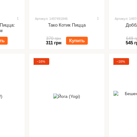
1
1
Артикул: 1497491846
Артикул: 149
 Пицца:
Тако Котик Пицца
Добб
ом
370 грн
649 г
ть
Купить
311 грн
545 г
−16%
−16%