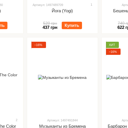
1
80
Артикул: 1497489709
Арт
)
Йога (Yogi)
Бешены
520 грн
740 г
ть
Купить
437 грн
622 г
−16%
ХИТ
−16%
2
Артикул: 1497491844
Арт
he Color
Музыканты из Бремена
Барбарон (