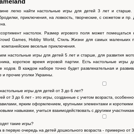
ameland
зине легко найти настольные игры для детей 3 лет и старше.
 бродилки, приключения, на ловкость, творческие, с сюжетом и пр.
на.
сортимент настолок. Размер игрового поля может помещаться н
Crowd Games, Hobby World, Стиль Жизни для самых маленьких п
и компанейские веселые приключения.
ем настольные игры для детей 5 лет и старше, для развития мото
ника, короткое время игровой партии. Есть настольные игры д
е ходов. В каждом наборе точно будет развлекательная и развива
е и прочие уголки Украины.
настольные игры для детей от 3 до 6 лет?
ей от 3 до 6 лет - это игры, созданные с учетом возраста, особен
авилами, ярким оформлением, крупными элементами и короткими и
овыми навыками, учиться взаимодействовать с другими участникам
одят такие игры?
 в первую очередь на детей дошкольного возраста - примерно от 3 