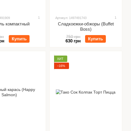
1
1
7491909
Артикул: 1497491743
ль компактный
Сладкоежки-обжоры (Buffet
Boss)
рн
750 грн
Купить
Купить
рн
630 грн
ХИТ
−16%