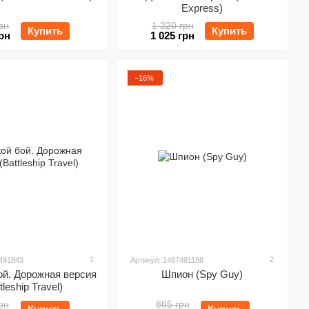
Express)
рн
1 220 грн
Купить
Купить
рн
1 025 грн
−16%
1
2
7491843
Артикул: 1497491188
ой. Дорожная версия
Шпион (Spy Guy)
tleship Travel)
рн
865 грн