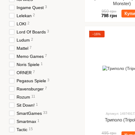
Monster)
3
Ingame Quest
950 грн
Купи
2
798 грн
Lelekan
2
LOKI
3
Lord Of Boards
−16%
2
Ludum
7
Mattel
7
Memo Games
1
Noris Spiele
7
ORNER
3
Pegasus Spiele
7
Ravensburger
11
Rozum
1
Sit Down!
33
SmartGames
Артикул: 14974917
Триполо (Tripo
1
Smartmax
15
Tactic
495 грн