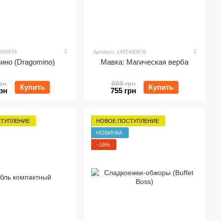
1
2
7490874
Артикул: 1497490878
ино (Dragomino)
Мавка: Магическая верба
рн
899 грн
Купить
Купить
рн
755 грн
СТУПЛЕНИЕ
НОВОЕ ПОСТУПЛЕНИЕ
НОВИНКА
−16%