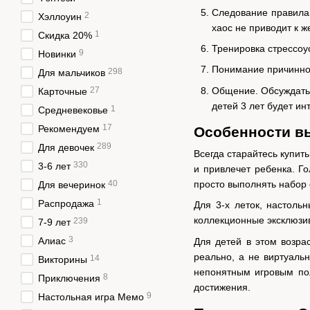
Следование правилам.
2
Хэллоуин
хаос не приводит к ж
1
Скидка 20%
Тренировка стрессоу
9
Новинки
Понимание причинно-
298
Для мальчиков
Общение. Обсуждать 
27
Карточные
детей 3 лет будет ин
1
Средневековье
17
Рекомендуем
Особенности в
289
Для девочек
Всегда старайтесь купить
330
3-6 лет
и привлечет ребенка. Го
просто выполнять набор
40
Для вечеринок
1
Распродажа
Для 3-х леток, настоль
коллекционные эксклюзи
239
7-9 лет
3
Алиас
Для детей в этом возра
реально, а не виртуаль
14
Викторины
непонятным игровым пол
8
Приключения
достижения.
9
Настольная игра Мемо