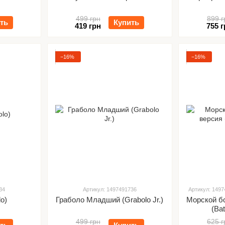
499 грн
899 г
ть
Купить
419 грн
755 г
−16%
−16%
34
Артикул: 1497491736
Артикул: 149
lo)
Граболо Младший (Grabolo Jr.)
Морской б
(Bat
499 грн
625 г