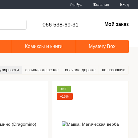
Укр
Рус
Желания
Вход
066 538-69-31
Мой заказ
Комиксы и книги
Mystery Box
улярности
сначала дешевле
сначала дороже
по названию
ХИТ
−16%