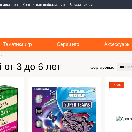
и доставка
Контактная информация
Заказать игру
Тематика игр
Серии игр
Аксессуары
ет
от 3 до 6 лет
по поп
Сортировка:
−16%