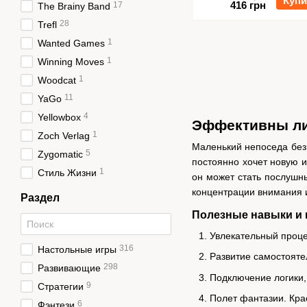
Купи
416 грн
17
The Brainy Band
28
Trefl
1
Wanted Games
1
Winning Moves
1
Woodcat
11
YaGo
4
Yellowbox
Эффективны ли 
1
Zoch Verlag
Маленький непоседа без 
5
Zygomatic
постоянно хочет новую и
1
Стиль Жизни
он может стать послушн
концентрации внимания 
Раздел
Полезные навыки и 
Увлекательный проце
316
Настольные игры
Развитие самостоятел
298
Развивающие
Подключение логики,
9
Стратегии
Полет фантазии. Кра
6
Фэнтези