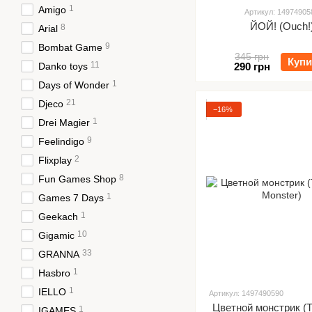
1
Amigo
Артикул: 14974905
ЙОЙ! (Ouch!
8
Arial
9
Bombat Game
345 грн
Купи
11
Danko toys
290 грн
1
Days of Wonder
21
Djeco
−16%
1
Drei Magier
9
Feelindigo
2
Flixplay
8
Fun Games Shop
1
Games 7 Days
1
Geekach
10
Gigamic
33
GRANNA
1
Hasbro
1
IELLO
Артикул: 1497490590
Цветной монстрик (T
1
IGAMES