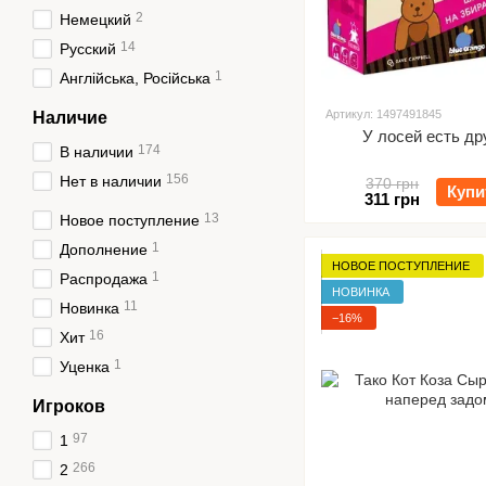
2
Немецкий
14
Русский
1
Англійська, Російська
Артикул: 1497491845
Наличие
У лосей есть др
174
В наличии
156
Нет в наличии
370 грн
Купи
311 грн
13
Новое поступление
1
Дополнение
НОВОЕ ПОСТУПЛЕНИЕ
1
Распродажа
НОВИНКА
11
Новинка
−16%
16
Хит
1
Уценка
Игроков
97
1
266
2