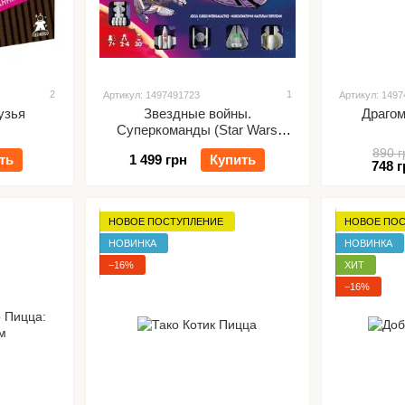
2
1
Артикул: 1497491723
Артикул: 149
узья
Звездные войны.
Драгом
Суперкоманды (Star Wars
Super Teams)
890 г
ть
1 499 грн
Купить
748 г
НОВОЕ ПОСТУПЛЕНИЕ
НОВОЕ ПО
НОВИНКА
НОВИНКА
−16%
ХИТ
−16%