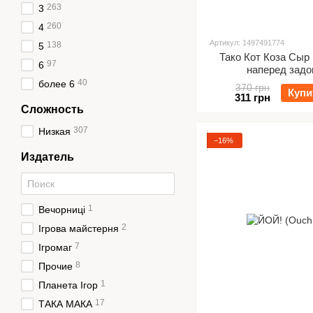
263
3
260
4
Артикул: 1497491774
138
5
Тако Кот Коза Сыр
97
6
наперед зад
40
более 6
370 грн
Купи
311 грн
Сложность
307
Низкая
−16%
Издатель
1
Вечорниці
2
Ігрова майстерня
7
Ігромаг
8
Прочие
1
Планета Ігор
17
ТАКА МАКА