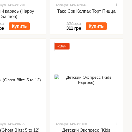
1
икул: 1497491270
Артикул: 1497489646
й карась (Happy
Тако Сок Колпак Торт Пицца
Salmon)
рн
370 грн
Купить
Купить
рн
311 грн
−16%
1
икул: 1497490725
Артикул: 1497491100
Ghost Blitz: 5 to 12)
Детский Экспресс (Kids