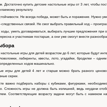
 Достаточно купить детские настольные игры от 3 лет, чтобы пост
елаемому результату.
стойчивости. Не всегда победа, может быть и поражение. Нужно ум
следственных связей. Не смог выбрать правильный ход – проиграл
ходы, уметь договариваться, выбирать лучшие предложения при о
тересна и участникам постарше, а они уже смогут внести разнообр
ыбора
 настольные игры для детей возрастом до 6 лет, которые будут инт
ловоломки, лабиринты, квесты, лото, угадайки, бродилки – одни
 определенных ходов машинально.
ные игры для детей 4 лет и старше можно брать разного ценово
вные серии.
сте важно подбирать наборы с кубиками, фигурками, необходимо
но. Сложность игры не должна быть излишней, ведь неудачи отоб
ем. Соответствующие возрасту задачи могут быть с намеком на