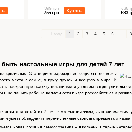
)
899 грн
635 г
ть
Купить
755 грн
533 г
Назад
1
2
3
4
5
6
...
3
быть настольные игры для детей 7 лет
 из кризисных. Это период зарождения социального «я» у
воего места в семье, в кругу друзей и всецело в мире. И
жать неокрепшую психику нотациями и учением в принудительной 
 и не лишить ребенка возможности в игре расслабляться и развив
е игры для детей от 7 лет с математическим, лингвистическим 
ции и уметь объединить перечисленные свойства предмета и назват
уется новая позиция самоосознания – школьник. Старые интерес