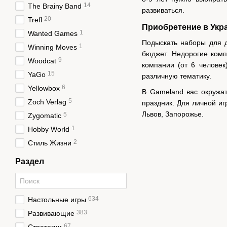
14
The Brainy Band
развиваться.
20
Trefl
Приобретение в Укр
1
Wanted Games
Подыскать наборы для д
1
Winning Moves
бюджет. Недорогие комп
9
Woodcat
компании (от 6 человек
15
YaGo
различную тематику.
6
Yellowbox
В Gameland вас окружат
5
Zoch Verlag
праздник. Для личной иг
Львов, Запорожье.
5
Zygomatic
1
Hobby World
2
Стиль Жизни
Раздел
634
Настольные игры
383
Развивающие
67