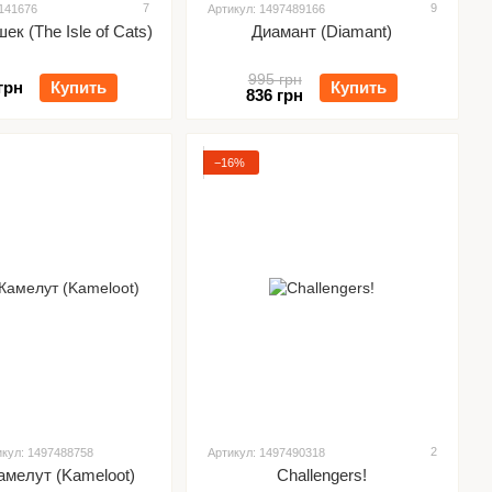
7
9
8141676
Артикул: 1497489166
ек (The Isle of Cats)
Диамант (Diamant)
995 грн
грн
Купить
Купить
836 грн
−16%
2
икул: 1497488758
Артикул: 1497490318
амелут (Kameloot)
Challengers!