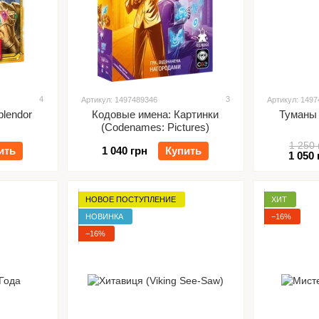
4
3
Артикул: 1497489346
Артикул: 149
plendor
Кодовые имена: Картинки
Туманы 
(Codenames: Pictures)
1 250 
ить
1 040 грн
Купить
1 050 
НОВОЕ ПОСТУПЛЕНИЕ
ХИТ
НОВИНКА
−16%
−16%