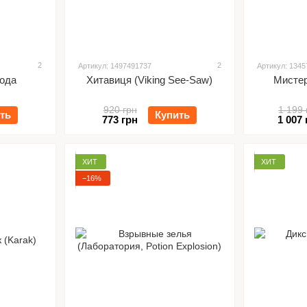
2
2
Артикул: 1497491737
Артикул: 134
Года
Хитавиця (Viking See-Saw)
Мистер
920 грн
1 199 
ть
Купить
773 грн
1 007 
ХИТ
ХИТ
−16%