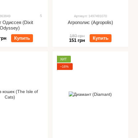
5
5863849
Артикул: 1497491070
 Одиссея (Dixit
Агрополис (Agropolis)
Odyssey)
180 грн
грн
Купить
Купить
151 грн
ХИТ
−16%