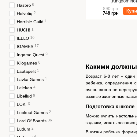
(Kingdomino
6
Hasbro
890 грн
Купи
748 грн
2
Helvetiq
1
Horrible Guild
1
HUCH!
10
IELLO
17
IGAMES
9
Ingame Quest
6
Kilogames
Какими должны 
1
Lautapelit
Возраст 6-8 лет – один
1
Lavka Games
ребенка, определения с
4
Lelekan
очень важно не перегру
9
Libellud
важные жизненные навыки
3
LOKI
Подготовка к школе
2
Lookout Games
Можно купить настольны
36
Lord Of Boards
задачки, искать ассоциа
2
Ludum
В жизни ребенка формир
4