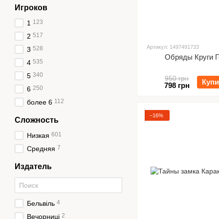
Игроков
123
1
517
2
Артикул: 1497491733
528
3
Обряды Круги 
535
4
340
5
950 грн
Купи
798 грн
250
6
112
более 6
−16%
Сложность
601
Низкая
7
Средняя
Издатель
4
Бельвіль
2
Вечорниці