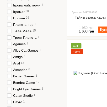
4
Ігрова майстерня
30
Ігромаг
Артикул: 1497489793
Тайны замка Карак 
25
Прочие
1
Планета Ігор
1 950 грн
Куп
15
ТАКА МАКА
1 638 грн
1
Третя Планета
1
Agames
ХИТ
1
Alley Cat Games
−16%
3
Amigo
12
Arial
8
Asmodee
1
Bezier Games
12
Bombat Game
1
Bright Eye Games
1
Catan Studio
1
Cayro