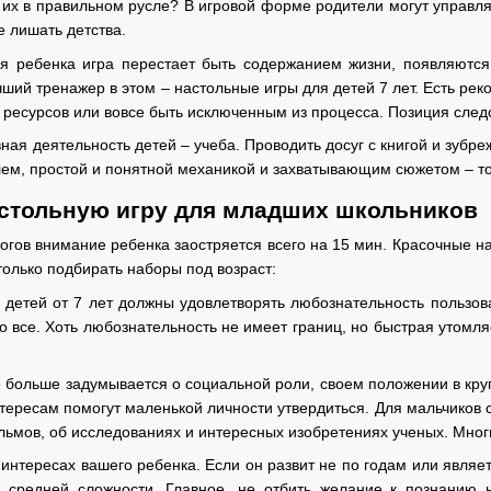
их в правильном русле? В игровой форме родители могут управлят
е лишать детства.
я ребенка игра перестает быть содержанием жизни, появляются
чший тренажер в этом – настольные игры для детей 7 лет. Есть ре
ресурсов или вовсе быть исключенным из процесса. Позиция след
вная деятельность детей – учеба. Проводить досуг с книгой и зубр
м, простой и понятной механикой и захватывающим сюжетом – то, 
астольную игру для младших школьников
огов внимание ребенка заостряется всего на 15 мин. Красочные н
только подбирать наборы под возраст:
детей от 7 лет должны удовлетворять любознательность пользоват
 все. Хоть любознательность не имеет границ, но быстрая утомля
е больше задумывается о социальной роли, своем положении в круг
тересам помогут маленькой личности утвердиться. Для мальчиков с
льмов, об исследованиях и интересных изобретениях ученых. Многи
интересах вашего ребенка. Если он развит не по годам или являе
 средней сложности. Главное, не отбить желание к познанию н