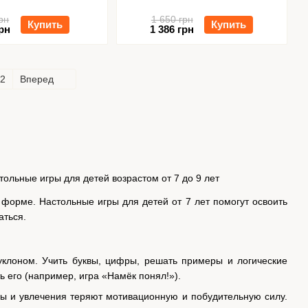
рн
1 650 грн
Купить
Купить
рн
1 386 грн
2
Вперед
форме. Настольные игры для детей от 7 лет помогут освоить
аться.
уклоном. Учить буквы, цифры, решать примеры и логические
ь его (например, игра «Намёк понял!»).
ы и увлечения теряют мотивационную и побудительную силу.