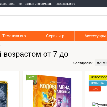
и доставка
Контактная информация
Заказать игру
Тематика игр
Серии игр
Аксессуары
ет
 возрастом от 7 до
по поп
Сортировка:
ХИТ
НОВОЕ ПО
НОВИНКА
−16%