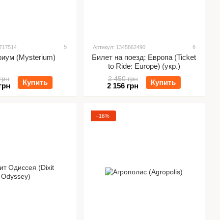
5
6
5717514
Артикул: 1345862490
иум (Mysterium)
Билет на поезд: Европа (Ticket
to Ride: Europe) (укр.)
грн
2 450 грн
Купить
Купить
грн
2 156 грн
−16%