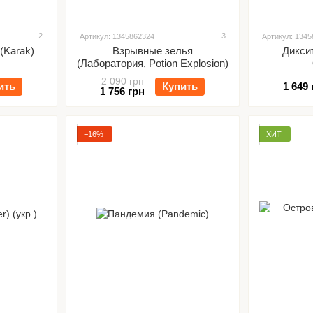
2
3
Артикул: 1345862324
Артикул: 134
(Karak)
Взрывные зелья
Диксит
(Лаборатория, Potion Explosion)
2 090 грн
ить
Купить
1 649 
1 756 грн
−16%
ХИТ