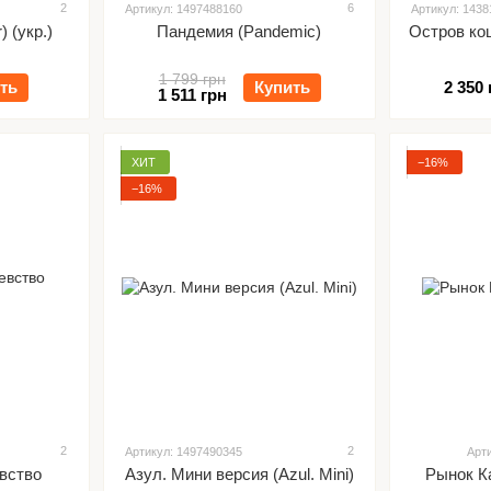
2
6
Артикул: 1497488160
Артикул: 143
 (укр.)
Пандемия (Pandemic)
Остров кош
1 799 грн
ть
Купить
2 350 
1 511 грн
ХИТ
−16%
−16%
2
2
Артикул: 1497490345
Арт
вство
Азул. Мини версия (Azul. Mini)
Рынок К