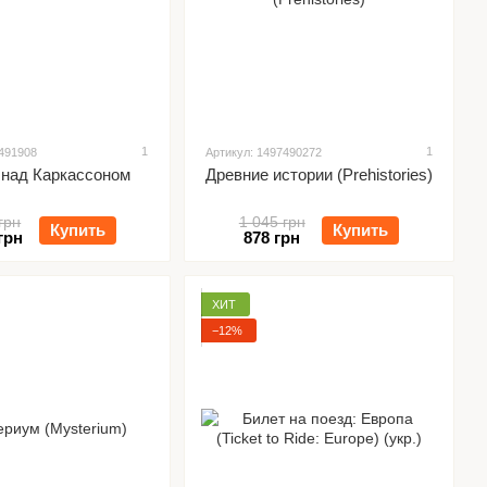
1
1
7491908
Артикул: 1497490272
над Каркассоном
Древние истории (Prehistories)
грн
1 045 грн
Купить
Купить
грн
878 грн
ХИТ
−12%