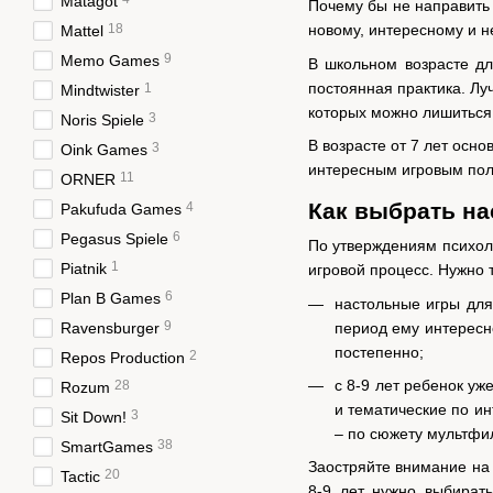
Matagot
Почему бы не направить 
18
новому, интересному и н
Mattel
9
Memo Games
В школьном возрасте дл
постоянная практика. Лу
1
Mindtwister
которых можно лишиться 
3
Noris Spiele
В возрасте от 7 лет осно
3
Oink Games
интересным игровым поле
11
ORNER
Как выбрать н
4
Pakufuda Games
6
Pegasus Spiele
По утверждениям психол
1
Piatnik
игровой процесс. Нужно 
6
Plan B Games
настольные игры для 
9
период ему интересно
Ravensburger
постепенно;
2
Repos Production
с 8-9 лет ребенок уж
28
Rozum
и тематические по ин
3
Sit Down!
– по сюжету мультфи
38
SmartGames
Заостряйте внимание на 
20
Tactic
8-9 лет нужно выбирать