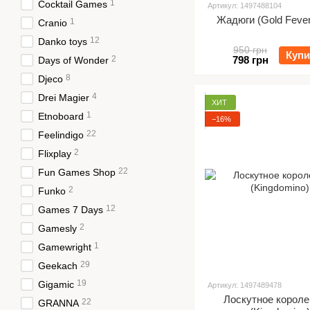
1
Cocktail Games
Артикул: 1497488104
Жадюги (Gold Fever)
1
Cranio
12
Danko toys
950 грн
Купи
2
798 грн
Days of Wonder
8
Djeco
4
Drei Magier
ХИТ
1
Etnoboard
−16%
22
Feelindigo
2
Flixplay
22
Fun Games Shop
2
Funko
12
Games 7 Days
2
Gamesly
1
Gamewright
29
Geekach
19
Gigamic
Артикул: 1497489478
Лоскутное короле
22
GRANNA