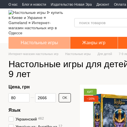
Перейти к основному контенту
О нас
Блог и новости
Издательство Новая Эра
Дисконт
Оплата 
Настольные игры
Жанры игр
Интернет-магазин настольных игр
Настольные игры
Для детей
7-9 л
Настольные игры для детей
9 лет
Цена, грн
ХИТ
От Цена, грн
До Цена, грн
OK
−16%
Язык
462
Украинский
12
Українська; Англійська