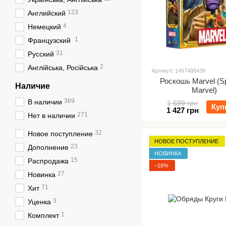
123
Английский
4
Немецкий
1
Французский
31
Русский
2
Англійська, Російська
Артикул: 1497488438
Роскошь Marvel (S
Наличие
Marvel)
369
В наличии
1 699 грн
Куп
1 427 грн
271
Нет в наличии
32
Новое поступление
НОВОЕ ПОСТУПЛЕНИЕ
23
Дополнение
НОВИНКА
15
Распродажа
−16%
27
Новинка
71
Хит
3
Уценка
1
Комплект