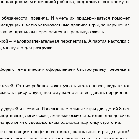
ь настроением и эмоцией ребенка, подтолкнуть его к чему-то
 обязанности, правила. И уметь их придерживаться поможет
комендации и четко установленные правила игры, за нарушения
ования правилам переносится и в реальную жизнь.
ежкой – малопривлекательная перспектива. А партия настолки с
что нужно для разгрузки.
аборы с тематическим оформлением быстро увлекут ребенка в
елей. От них ребенок хочет узнать что-то новое, ведь в этот
емость присутствует, поэтому важно знания давать порционно,
у друзей и в семьи. Ролевые настольные игры для детей 8 лет
портивные, логические, экономические стратегии, для девочек
е девчонки с удовольствием разложат партейку стратегии.
тся настоящим профи в настолках, настольные игры для детей
ового, уметь поддержать его интересы и дать возможность