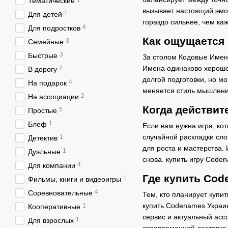
Тематические
вызывает настоящий эмо
1
Для детей
гораздо сильнее, чем каж
4
Для подростков
Как ощущается
3
Семейные
3
Быстрые
За столом Кодовые Имена
Имена одинаково хорошо 
2
В дорогу
долгой подготовки, но м
4
На подарок
меняется стиль мышлени
2
На ассоциации
Когда действит
5
Простые
1
Блеф
Если вам нужна игра, ко
случайной раскладки сло
1
Детектив
для роста и мастерства.
1
Дуэльные
снова. купить игру Code
4
Для компании
Где купить Cod
1
Фильмы, книги и видеоигры
4
Соревновательные
Тем, кто планирует купи
купить Codenames Украин
1
Кооперативные
сервис и актуальный асс
1
Для взрослых