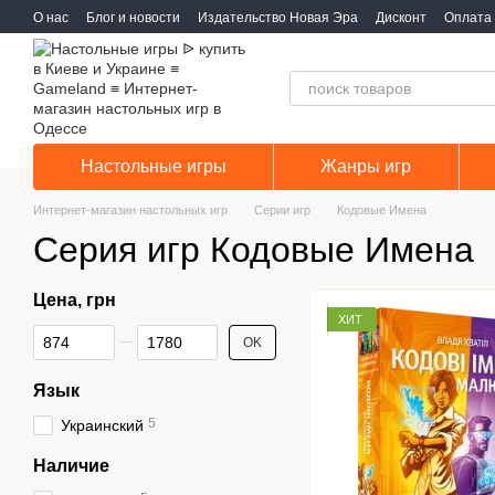
Перейти к основному контенту
О нас
Блог и новости
Издательство Новая Эра
Дисконт
Оплата 
Настольные игры
Жанры игр
Интернет-магазин настольных игр
Серии игр
Кодовые Имена
Серия игр Кодовые Имена
Цена, грн
ХИТ
От Цена, грн
До Цена, грн
OK
Язык
5
Украинский
Наличие