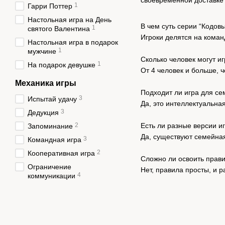
своевременной доставке и
1
Гарри Поттер
Настольная игра на День
В чем суть серии “Кодов
1
святого Валентина
Игроки делятся на коман
Настольная игра в подарок
1
мужчине
Сколько человек могут иг
1
На подарок девушке
От 4 человек и больше, 
Механика игры
Подходит ли игра для се
3
Испытай удачу
Да, это интеллектуальн
3
Дедукция
2
Есть ли разные версии и
Запоминание
Да, существуют семейная
3
Командная игра
2
Кооперативная игра
Сложно ли освоить прав
Ограничение
Нет, правила просты, и 
4
коммуникации