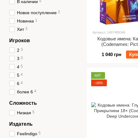
5
В наличии
2
Новое поступление
1
Новинка
3
Хит
Артикул: 1497489346
Кодовые имена: Ка
Игроков
(Codenames: Pict
3
2
1 040 грн
Куп
3
3
5
4
4
5
ХИТ
4
−16%
6
4
более 6
Сложность
5
Низкая
Издатель
5
Feelindigo