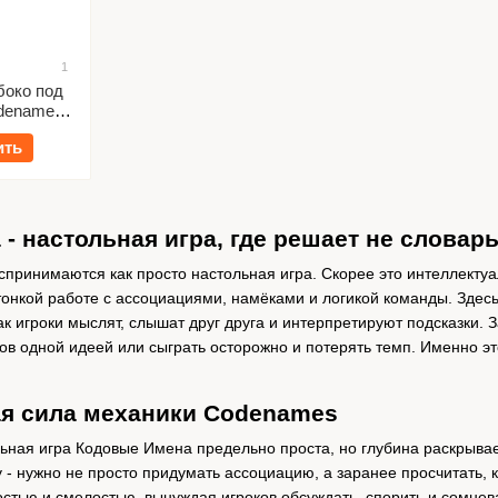
1
боко под
denames:
er)
ить
- настольная игра, где решает не словар
принимаются как просто настольная игра. Скорее это интеллектуа
онкой работе с ассоциациями, намёками и логикой команды. Здесь
как игроки мыслят, слышат друг друга и интерпретируют подсказки.
ов одной идеей или сыграть осторожно и потерять темп. Именно э
ая сила механики Codenames
ьная игра Кодовые Имена предельно проста, но глубина раскрывае
 - нужно не просто придумать ассоциацию, а заранее просчитать,
стью и смелостью, вынуждая игроков обсуждать, спорить и сомнев