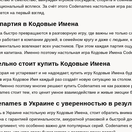
циональный всплеск. За счёт этого Codenames настольная игра ра
ется на первый взгляд.
 партия в Кодовые Имена
 быстро превращаются в разговорную игру, где важны не только сл
работает в компании друзей, в семейном кругу и даже с людьми, к
оментально вовлекает всех участников. При этом каждая партия ощ
я капитана. Именно поэтому настольная игра Кодовые Имена Code
ельно стоит купить Кодовые Имена
торая не устаревает и не надоедает, купить игру Кодовые Имена б
в игра Кодовое Имя каждый раз создаёт новую ситуацию за столом
 Именно поэтому многие решают купить Codenames не как разовое ра
names стоит тем, кто ценит умное взаимодействие и живые эмоции 
enames в Украине с уверенностью в резул
ть в Украине настольную игру Кодовые Имена, стоит обратить вним
а с гарантией оригинальности, аккуратной упаковкой и быстрой до
ортимент, что особенно важно для популярных серий. Codenames куп