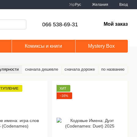
Укр
Рус
Желания
Вход
066 538-69-31
Мой заказ
Комиксы и книги
Mystery Box
улярности
сначала дешевле
сначала дороже
по названию
СТУПЛЕНИЕ
ХИТ
−16%