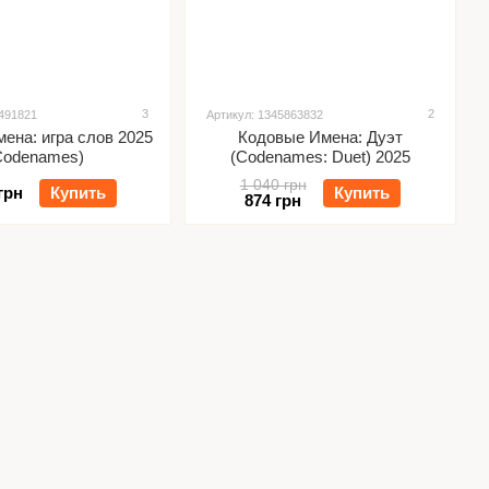
3
2
7491821
Артикул: 1345863832
ена: игра слов 2025
Кодовые Имена: Дуэт
Codenames)
(Codenames: Duet) 2025
1 040 грн
грн
Купить
Купить
874 грн