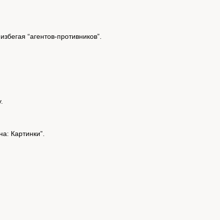
избегая “агентов-противников”.
.
а: Картинки”.