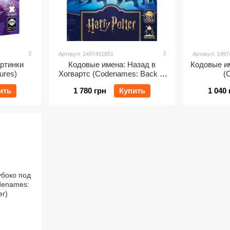
3
3
Артикул: 1497491851
Артикул: 149
ртинки
Кодовые имена: Назад в
Кодовые им
ures)
Хогвартс (Codenames: Back to
(
Hogwarts)
ить
1 780 грн
Купить
1 040 