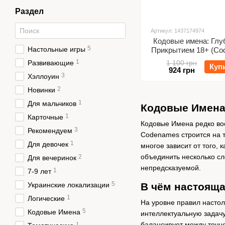
Раздел
Артикул: 1437174974
Кодовые имена: Глу
5
Настольные игры
Прикрытием 18+ (Co
Deep Undercov
1
Развивающие
1 100 грн
Куп
924 грн
3
Хэллоуин
2
Новинки
1
Для мальчиков
Кодовые Имена 
1
Карточные
Кодовые Имена редко вос
3
Рекомендуем
Codenames строится на т
1
Для девочек
многое зависит от того, 
объединить несколько сл
2
Для вечеринок
непредсказуемой.
1
7-9 лет
5
Украинские локализации
В чём настоящ
1
Логические
На уровне правил настол
5
Кодовые Имена
интеллектуальную задачу
балансирует между точно
1