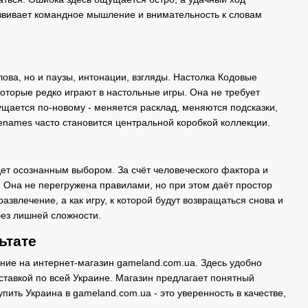
звивает командное мышление и внимательность к словам
ова, но и паузы, интонации, взгляды. Настолка Кодовые
оторые редко играют в настольные игры. Она не требует
ущается по-новому - меняется расклад, меняются подсказки,
names часто становится центральной коробкой коллекции.
удет осознанным выбором. За счёт человеческого фактора и
. Она не перегружена правилами, но при этом даёт простор
звлечение, а как игру, к которой будут возвращаться снова и
без лишней сложности.
ьтате
ание на интернет-магазин gameland.com.ua. Здесь удобно
ставкой по всей Украине. Магазин предлагает понятный
ить Украина в gameland.com.ua - это уверенность в качестве,