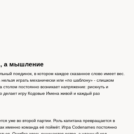
ь, а мышление
льный поединок, в котором каждое сказанное слово имеет вес.
 нельзя играть механически или «по шаблону» - слишком
 За столом постоянно возникает напряжение: рискнуть и
то делает игру Кодовые Имена живой и каждый раз
тся уже во второй партии. Роль капитана превращается в
 как именно команда её поймёт. Игра Codenames постоянно
аться. Ошибка здесь ощущается остро, а удачный ход