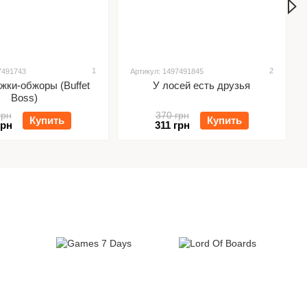
1
2
7491743
Артикул: 1497491845
жки-обжоры (Buffet
У лосей есть друзья
Boss)
грн
370 грн
Купить
Купить
грн
311 грн