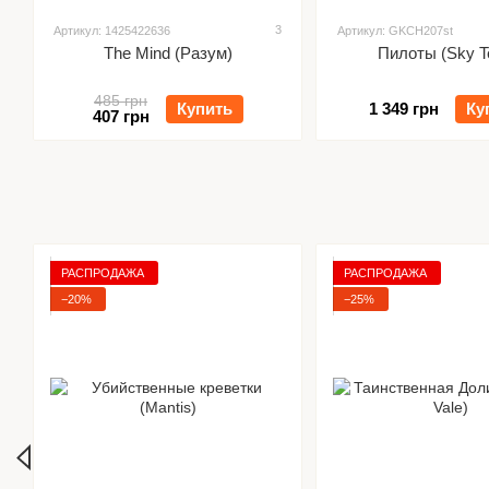
3
Артикул: 1425422636
Артикул: GKCH207st
The Mind (Разум)
Пилоты (Sky 
485 грн
Купить
1 349 грн
Ку
407 грн
РАСПРОДАЖА
РАСПРОДАЖА
−20%
−25%