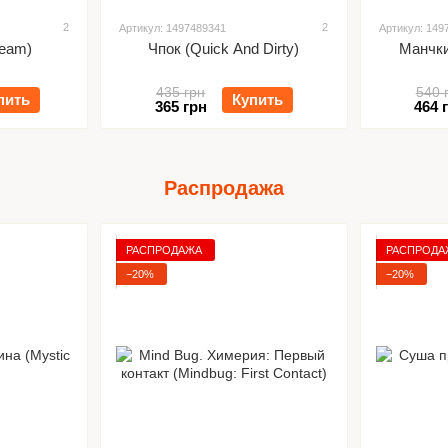
2
2
Артикул: 1497489341
Артикул: 149
Team)
Чпок (Quick And Dirty)
Манчки
435 грн
540 
пить
Купить
365 грн
464 
Распродажа
РАСПРОДАЖА
РАСПРОДА
−20%
−20%