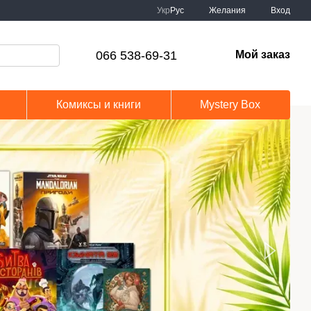
Укр
Рус
Желания
Вход
066 538-69-31
Мой заказ
Комиксы и книги
Mystery Box