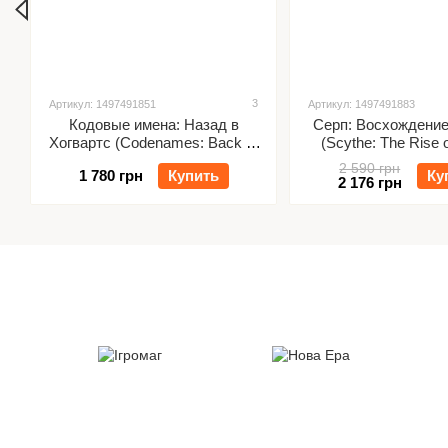
3
Артикул: 1497491851
Артикул: 1497491883
Кодовые имена: Назад в
Серп: Восхождени
Хогвартс (Codenames: Back to
(Scythe: The Rise o
Hogwarts)
2 590 грн
1 780 грн
Купить
Ку
2 176 грн