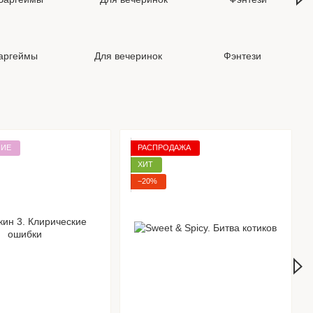
аргеймы
Для вечеринок
Фэнтези
ИЕ
РАСПРОДАЖА
ХИТ
−20%