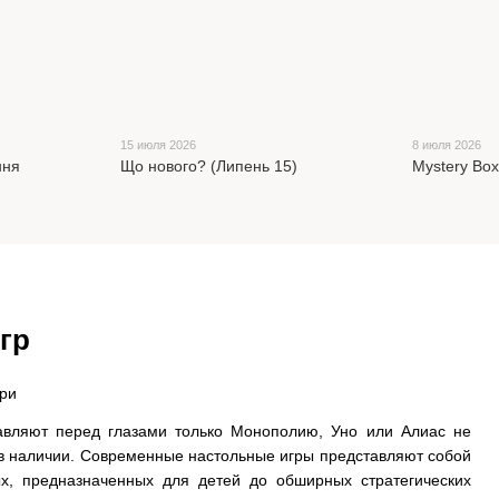
15 июля 2026
8 июля 2026
ння
Що нового? (Липень 15)
Mystery Bo
гр
тавляют перед глазами только Монополию, Уно или Алиас не
ь в наличии. Современные настольные игры представляют собой
х, предназначенных для детей до обширных стратегических