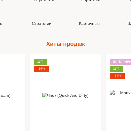
е
Стратегии
Карточные
В
Хиты продаж
ХИТ
ДОПОЛНЕН
−16%
ХИТ
−14%