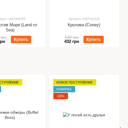
икул: 1497490792
Артикул: 1497491233
отив Моря (Land vs
Кролики (Coney)
Sea)
 грн
540 грн
Купить
Купить
грн
432 грн
СТУПЛЕНИЕ
НОВОЕ ПОСТУПЛЕНИЕ
НОВИНКА
−16%