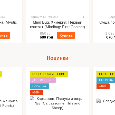
1
8343
Артикул: 1497490861
Арт
а (Mystic
Mind Bug. Химерия: Первый
Суша пр
контакт (Mindbug: First Contact)
850 грн
1 095
пить
Купить
680 грн
876 
Новинки
НОВОЕ ПОСТУПЛЕНИЕ
НОВОЕ ПО
ДОПОЛНЕНИЕ
НОВИНКА
НОВИНКА
−16%
−16%