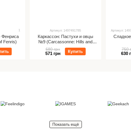
1
Артикул: 1497491785
Артикул: 149
е Фенриса
Каркаcсон: Пастухи и овцы
Сладкое
f Fenris)
№9 (Carcassonne: Hills and
Sheep)
680 грн
750 
пить
Купить
571 грн
630 
Показать ещё