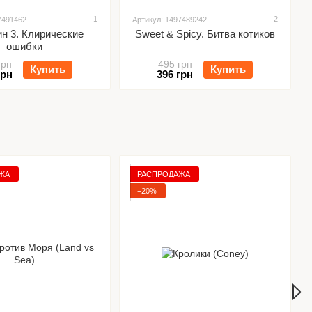
1
2
7491462
Артикул: 1497489242
н 3. Клирические
Sweet & Spicy. Битва котиков
ошибки
грн
495 грн
Купить
Купить
грн
396 грн
ЖА
РАСПРОДАЖА
−20%