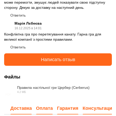
може перемогти, змушує людей показувати свою підступну
сторону. Дякую за доставку на наступний день.
Ответить
Марія Лєбеєва
16.12.2025 в 14:01
Конфліктна гра про перетягування канату. Гарна гра для
великої компанії з простими правилами.
Ответить
Написать отзыв
Файлы
Правила настільної гри Цербер (Cerberus)
4.2 МБ
PDF
Доставка
Оплата
Гарантия
Консультация