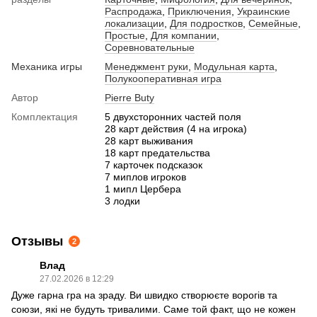
Распродажа
,
Приключения
,
Украинские
локализации
,
Для подростков
,
Семейные
,
Простые
,
Для компании
,
Соревновательные
Механика игры
Менеджмент руки
,
Модульная карта
,
Полукооперативная игра
Автор
Pierre Buty
Комплектация
5 двухсторонних частей поля
28 карт действия (4 на игрока)
28 карт выживания
18 карт предательства
7 карточек подсказок
7 миплов игроков
1 мипл Цербера
3 лодки
Отзывы
2
Влад
27.02.2026 в 12:29
Дуже гарна гра на зраду. Ви швидко створюєте ворогів та
союзи, які не будуть тривалими. Саме той факт, що не кожен