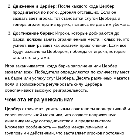
Движение и Цербер
: После каждого хода Цербер
продвигается по полю, догоняя отставших. Если он
захватывает игрока, тот становится слугой Цербера и
теперь играет против других, пытаясь не дать им убежать.
Достижение барки
: Игроки, которые добираются до
барки, должны занять ограниченные места. Только те, кто
успеет, выигрывают как искатели приключений. Если все
будут захвачены Цербером, побеждают игроки, которые
стали его слугами.
Игра заканчивается, когда барка заполнена или Цербер
захватил всех. Победители определяются по количеству мест
на барке или успеху слуг Цербера. Десять различных макетов
поля и возможность регулировать силу Цербера
обеспечивают высокую реиграбельность.
Чем эта игра уникальна?
Цербер
отличается уникальным сочетанием кооперативной и
соревновательной механики, что создает напряженную
динамику между сотрудничеством и предательством.
Ключевая особенность — выбор между личными и
групповыми действиями, что заставляет игроков постоянно