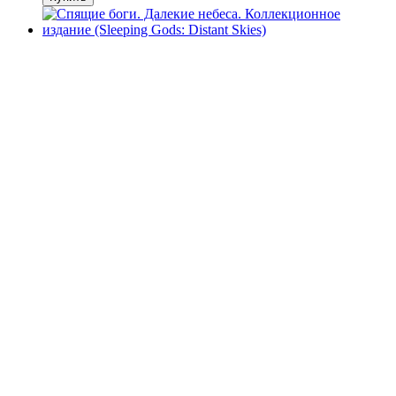
Хит
−16%