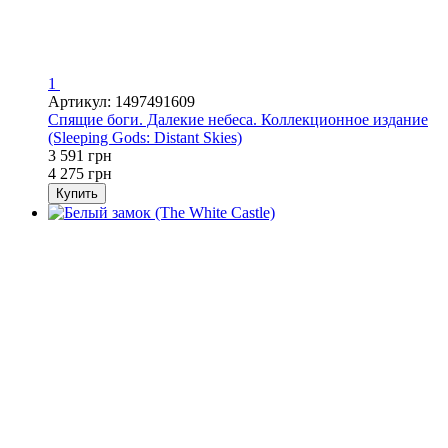
1
Артикул: 1497491609
Спящие боги. Далекие небеса. Коллекционное издание
(Sleeping Gods: Distant Skies)
3 591 грн
4 275 грн
Купить
Хит
−16%