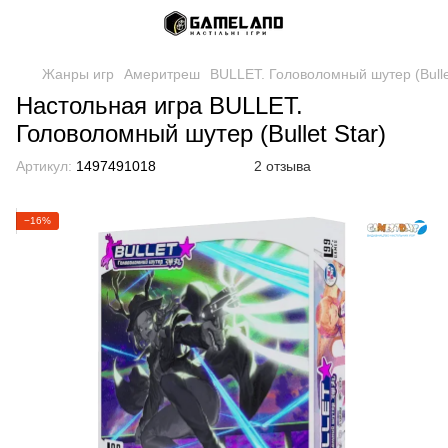
Жанры игр
Америтреш
BULLET. Головоломный шутер (Bullet
Настольная игра BULLET.
Головоломный шутер (Bullet Star)
Артикул:
1497491018
2 отзыва
−16%