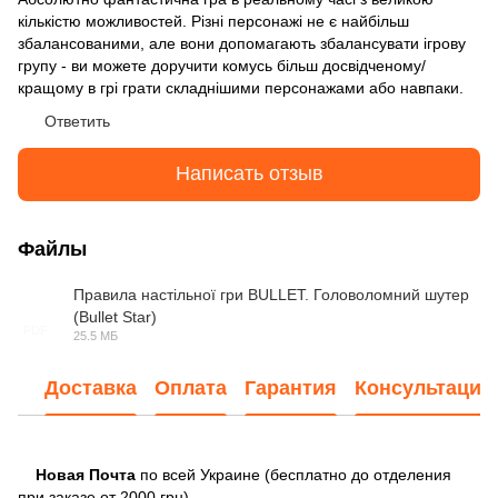
кількістю можливостей. Різні персонажі не є найбільш
збалансованими, але вони допомагають збалансувати ігрову
групу - ви можете доручити комусь більш досвідченому/
кращому в грі грати складнішими персонажами або навпаки.
Ответить
Написать отзыв
Файлы
Правила настільної гри BULLET. Головоломний шутер
(Bullet Star)
PDF
25.5 МБ
Доставка
Оплата
Гарантия
Консультация
Новая Почта
по всей Украине (бесплатно до отделения
при заказе от 2000 грн).