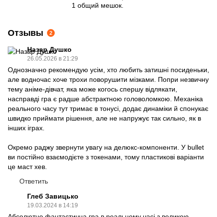
1 общий мешок.
Отзывы
2
Назар Душко
26.05.2026 в 21:29
Однозначно рекомендую усім, хто любить затишні посиденьки,
але водночас хоче трохи поворушити мізками. Попри незвичну
тему аніме-дівчат, яка може когось спершу відлякати,
насправді гра є радше абстрактною головоломкою. Механіка
реального часу тут тримає в тонусі, додає динаміки й спонукає
швидко приймати рішення, але не напружує так сильно, як в
інших іграх.
Окремо раджу звернути увагу на делюкс-компоненти. У bullet
ви постійно взаємодієте з токенами, тому пластикові варіанти
це маст хев.
Ответить
Глеб Завицько
19.03.2024 в 14:19
Абсолютно фантастична гра в реальному часі з великою