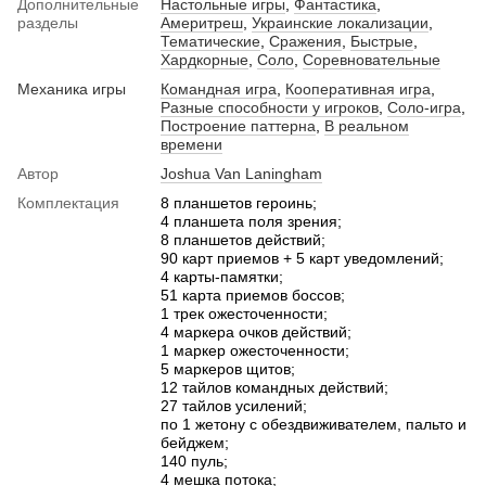
Дополнительные
Настольные игры
,
Фантастика
,
разделы
Америтреш
,
Украинские локализации
,
Тематические
,
Сражения
,
Быстрые
,
Хардкорные
,
Соло
,
Соревновательные
Механика игры
Командная игра
,
Кооперативная игра
,
Разные способности у игроков
,
Соло-игра
,
Построение паттерна
,
В реальном
времени
Автор
Joshua Van Laningham
Комплектация
8 планшетов героинь;
4 планшета поля зрения;
8 планшетов действий;
90 карт приемов + 5 карт уведомлений;
4 карты-памятки;
51 карта приемов боссов;
1 трек ожесточенности;
4 маркера очков действий;
1 маркер ожесточенности;
5 маркеров щитов;
12 тайлов командных действий;
27 тайлов усилений;
по 1 жетону с обездвиживателем, пальто и
бейджем;
140 пуль;
4 мешка потока;