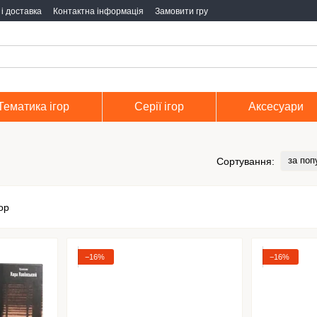
і доставка
Контактна інформація
Замовити гру
Тематика ігор
Серії ігор
Аксесуари
за поп
Сортування:
−16%
−16%