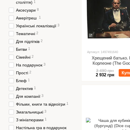
1
століття)
8
Аксесуари
1
Амерітреш
3
Українські локалізації
2
Тематичні
2
Для підлітків
1
Битви
Артикул: 1497491640
2
Сімейні
Хрещений батько. 
Корлеоне (The Godf
3
На подарунок
Corleone's Empi
3 490 грн
2
Куп
Прості
2 932 грн
1
Блеф
1
Детектив
3
Для компанії
1
Фільми, книги та відеоігри
3
Змагальницькі
1
З мініатюрами
Настільна гра в подарунок