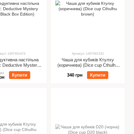
икул: 1497491474
Артикул: 1497491332
дуктивна настільна
Чаша для кубиків Ктулху
: Deductive Mystery
(коричнева) (Dice cup Cthulhu
Black Box Edition)
brown)
рн
Купити
340 грн
Купити
рн