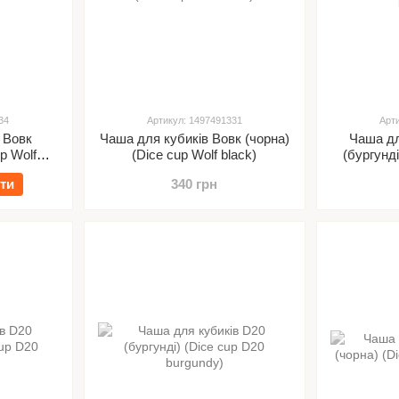
34
Артикул: 1497491331
Арт
 Вовк
Чаша для кубиків Вовк (чорна)
Чаша дл
up Wolf
(Dice cup Wolf black)
(бургунді
ти
340 грн