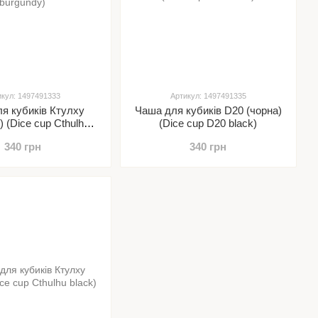
икул: 1497491333
Артикул: 1497491335
я кубиків Ктулху
Чаша для кубиків D20 (чорна)
) (Dice cup Cthulhu
(Dice cup D20 black)
burgundy)
340 грн
340 грн