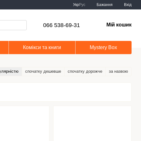
Укр
Рус
Бажання
Вхід
066 538-69-31
Мій кошик
Комікси та книги
Mystery Box
улярністю
спочатку дешевше
спочатку дорожче
за назвою