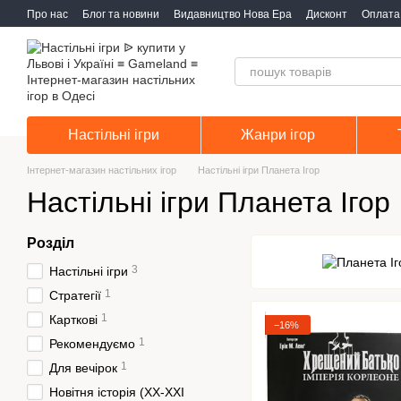
Перейти до основного контенту
Про нас
Блог та новини
Видавництво Нова Ера
Дисконт
Оплата 
Настільні ігри
Жанри ігор
Інтернет-магазин настільних ігор
Настільні ігри Планета Ігор
Настільні ігри Планета Ігор
Розділ
3
Настільні ігри
1
Стратегії
1
Карткові
−16%
1
Рекомендуємо
1
Для вечірок
Новітня історія (XX-XXI