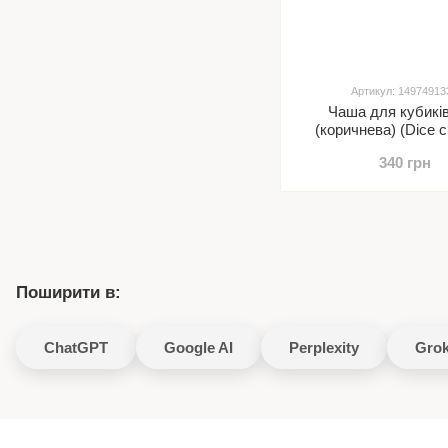
Артикул: 14974913
Чаша для кубикі
(коричнева) (Dice 
brown)
340 грн
Поширити в:
ChatGPT
Google AI
Perplexity
Gro