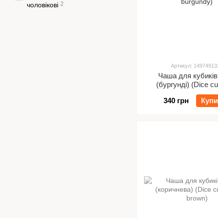
2
чоловікові
Артикул: 14974913
Чаша для кубиків
(бургунді) (Dice c
burgundy)
340 грн
Купи