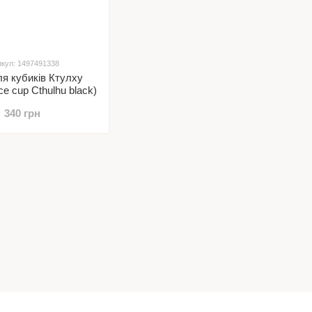
икул: 1497491338
я кубиків Ктулху
ce cup Cthulhu black)
340 грн