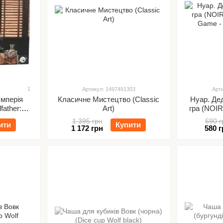
1
Артикул: 1497491303
Арт
Імперія
Класичне Мистецтво (Classic
Нуар. Де
ather:
Art)
гра (NOIR
re)
Game - 
1 395 грн
690 г
ити
Купити
1 172 грн
580 г