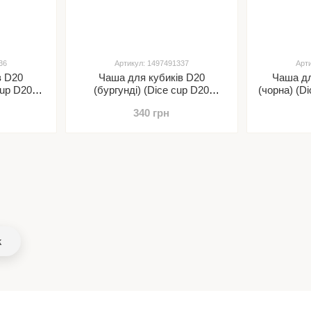
36
Артикул: 1497491337
Арт
в D20
Чаша для кубиків D20
Чаша дл
cup D20
(бургунді) (Dice cup D20
(чорна) (Di
burgundy)
340 грн
k