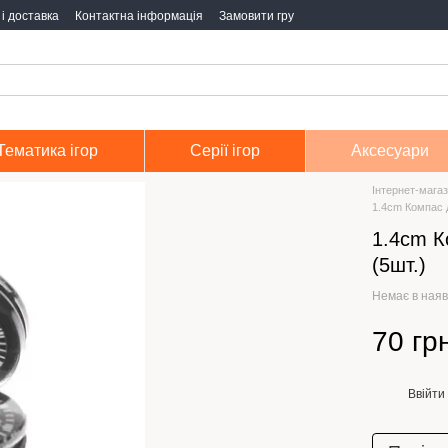
і доставка
Контактна інформація
Замовити гру
Тематика ігор
Серії ігор
Аксесуари
Інтернет-магаз
1.4cm Компас д
1.4cm К
(5шт.)
Немає в наяв
70 гр
Ввійти
%