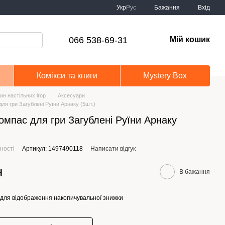
Укр
Рус
Бажання
Вхід
066 538-69-31
Мій кошик
Комікси та книги
Mystery Box
ин настільних ігор
Аксесуари
ля гри Загублені Руїни Арнаку (5шт.)
омпас для гри Загублені Руїни Арнаку
ності
Артикул: 1497490118
Написати відгук
н
В бажання
для відображення накопичувальної знижки