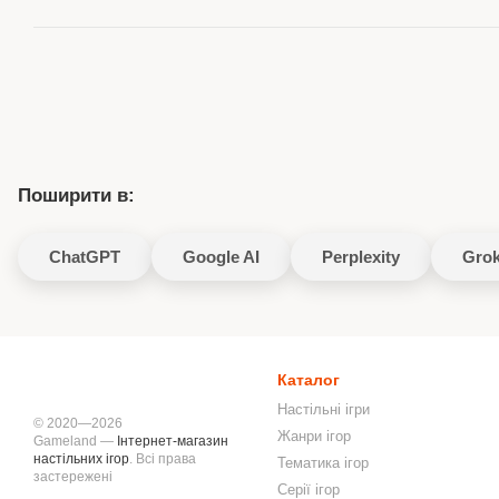
Поширити в:
ChatGPT
Google AI
Perplexity
Gro
Каталог
Настільні ігри
© 2020—2026
Жанри ігор
Gameland —
Інтернет-магазин
настільних ігор
. Всі права
Тематика ігор
застережені
Серії ігор