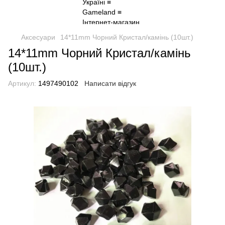
Аксесуари
14*11mm Чорний Кристал/камінь (10шт.)
14*11mm Чорний Кристал/камінь
(10шт.)
Артикул:
1497490102
Написати відгук