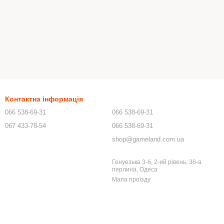
Контактна інформація
066 538-69-31
066 538-69-31
067 433-78-54
066 538-69-31
shop@gameland.com.ua
Генуезька 3-б, 2-ий рівень, 36-а
перлина, Одеса
Мапа проїзду