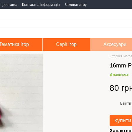
і доставка
Контактна інформація
Замовити гру
Тематика ігор
Серії ігор
Аксесуари
Інтернет-магаз
16mm Ро
В наявності
80 гр
Ввійти
%
Купити
Характер