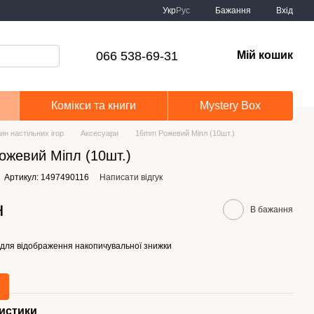
Укр
Рус
Бажання
Вхід
066 538-69-31
Мій кошик
Комікси та книги
Mystery Box
ин настільних ігор
Аксесуари
16mm Рожевий Міпл (10шт.)
жевий Міпл (10шт.)
Артикул: 1497490116
Написати відгук
н
В бажання
для відображення накопичувальної знижки
истики