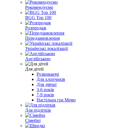
Рекомендуємо
BGG Top 100
Розпродаж
Передзамовлення
Українські локалізації
Англійською
Для дітей
Розвиваючі
Для хлопчиків
Для дівчат
3-6 років
7-9 років
Настільна гра Мемо
Для підлітків
Сімейні