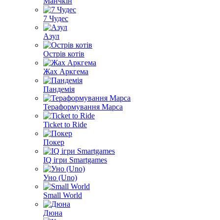
Манчкін
7 Чудес
Азул
Острів котів
Жах Аркгема
Пандемія
Тераформування Марса
Ticket to Ride
Покер
IQ ігри Smartgames
Уно (Uno)
Small World
Дюна