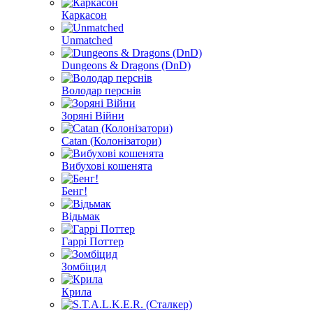
Каркасон
Unmatched
Dungeons & Dragons (DnD)
Володар перснів
Зоряні Війни
Catan (Колонізатори)
Вибухові кошенята
Бенг!
Відьмак
Гаррі Поттер
Зомбіцид
Крила