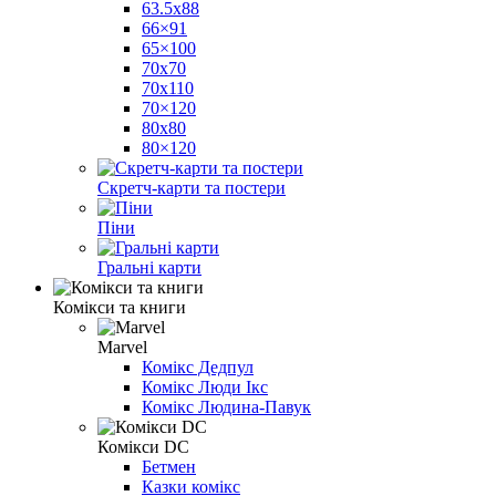
63.5x88
66×91
65×100
70x70
70x110
70×120
80x80
80×120
Скретч-карти та постери
Піни
Гральні карти
Комікси та книги
Marvel
Комікс Дедпул
Комікс Люди Ікс
Комікс Людина-Павук
Комікси DC
Бетмен
Казки комікс