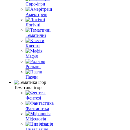
Євро-ігри
Амерітреш
Логічні
Тематичні
Квести
Мафія
Рольові
Пазли
Тематика ігор
Фентезі
Фантастика
Міфологія
Цивілізація