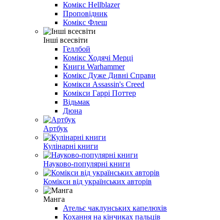
Комікс Hellblazer
Проповідник
Комікс Флеш
Інші всесвіти
Геллбой
Комікс Ходячі Мерці
Книги Warhammer
Комікс Дуже Дивні Справи
Комікси Assassin's Creed
Комікси Гаррі Поттер
Відьмак
Дюна
Артбук
Кулінарні книги
Науково-популярні книги
Комікси від українських авторів
Манга
Ательє чаклунських капелюхів
Кохання на кінчиках пальців