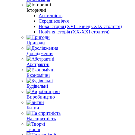
Історичні
Античність
Середньовіччя
Нова історія (XVI - кінець XIX століття)
Новітня історія (XX-XXI століття)
Пригоди
Дослідження
Абстрактні
Економічні
Будівельні
Виробництво
Битви
На спритність
Творчі