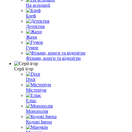
На асоціації
Блеф
Детектив
Жахи
Гумор
Фільми, книги та відеоігри
Серії ігор
Dixit
Містеріум
Еліас
Монополія
Кодові Імена