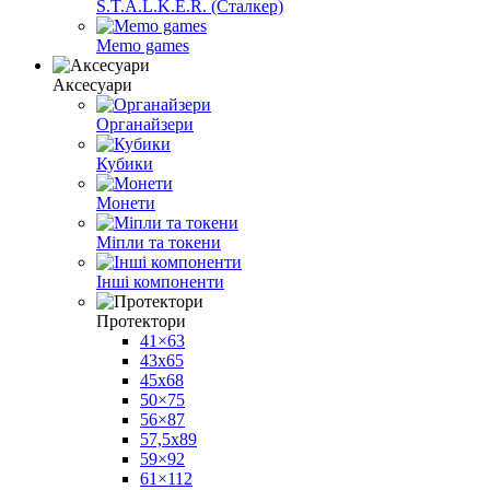
S.T.A.L.K.E.R. (Сталкер)
Memo games
Аксесуари
Органайзери
Кубики
Монети
Міпли та токени
Інші компоненти
Протектори
41×63
43x65
45x68
50×75
56×87
57,5х89
59×92
61×112