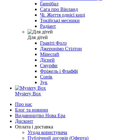
Ґаннібал
Сага про Вінланд
Чі. Життя однієї киці
Токійські месники
Радіант
Для дітей
Гравіті Фолз
Джеронімо Стілтон
Minecraft
Дісней
Смурфи
Фріжель і Флаффі
Сонік
Зук
Mystery Box
Про нас
Блог та новини
Видавництво Нова Ера
Дисконт
Оплата і доставка
Угода користувача
Публічний договір (Оферта)