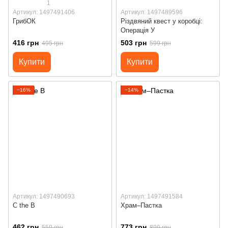
1
Артикул: 1497491406
Артикул: 1497489596
ГрибОК
Різдвяний квест у коробці:
Операція У
416 грн
503 грн
495 грн
599 грн
Купити
Купити
−16%
−14%
Артикул: 1497490693
Артикул: 1497491584
C the B
Храм–Пастка
462 грн
773 грн
550 грн
899 грн