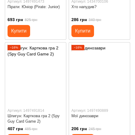
Артикул: 1497491473
Артикул: 1434700106
Пірати: Юніор (Pirate: Junior)
Хто напудив?
693 грн
286 грн
825 грн
340 грн
Купити
Купити
−16%
−16%
Артикул: 1497491814
Артикул: 1497490889
Шпигун: Карткова гра 2 (Spy
Мої динозаври
Guy Card Game 2)
407 грн
206 грн
485 грн
245 грн