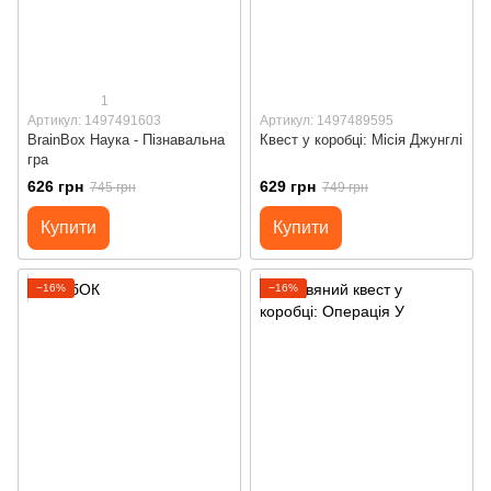
1
Артикул: 1497491603
Артикул: 1497489595
BrainBox Наука - Пізнавальна
Квест у коробці: Місія Джунглі
гра
626 грн
629 грн
745 грн
749 грн
Купити
Купити
−16%
−16%