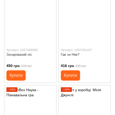
Артикул: 1497488896
Артикул: 1497491407
Зачарований ліс
Гав чи Няв?
450 грн
416 грн
536 грн
495 грн
Купити
Купити
−16%
−16%