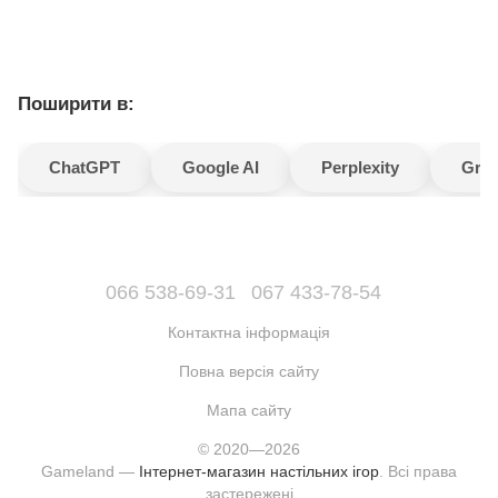
Поширити в:
ChatGPT
Google AI
Perplexity
Gro
066 538-69-31
067 433-78-54
Контактна інформація
Повна версія сайту
Мапа сайту
© 2020—2026
Gameland —
Інтернет-магазин настільних ігор
. Всі права
застережені