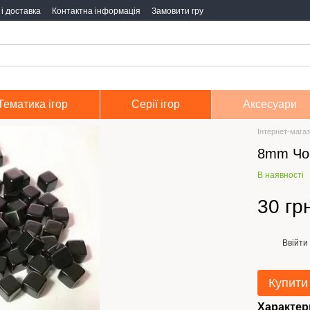
і доставка
Контактна інформація
Замовити гру
Тематика ігор
Серії ігор
Аксесуари
Інтернет-магаз
8mm Чор
В наявності
30 гр
Ввійти
%
Купити
Характер