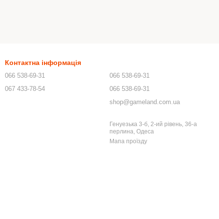
Контактна інформація
066 538-69-31
066 538-69-31
067 433-78-54
066 538-69-31
shop@gameland.com.ua
Генуезька 3-б, 2-ий рівень, 36-а
перлина, Одеса
Мапа проїзду