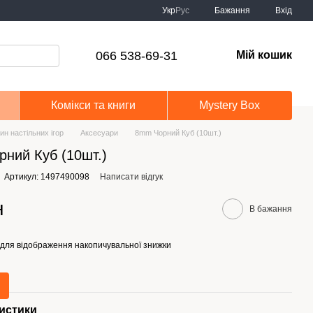
Укр
Рус
Бажання
Вхід
066 538-69-31
Мій кошик
Комікси та книги
Mystery Box
ин настільних ігор
Аксесуари
8mm Чорний Куб (10шт.)
ний Куб (10шт.)
Артикул: 1497490098
Написати відгук
н
В бажання
для відображення накопичувальної знижки
истики