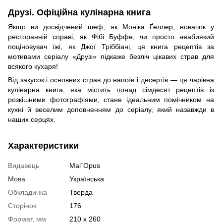
Друзі. Офіційна кулінарна книга
Якщо ви досвідчений шеф, як Моніка Ґеллер, новачок у
ресторанній справі, як Фібі Буффе, чи просто неабиякий
поціновувач їжі, як Джої Тріббіані, ця книга рецептів за
мотивами серіалу «Друзі» підкаже безліч цікавих страв для
всякого кухаря!
Від закусок і основних страв до напоїв і десертів — ця чарівна
кулінарна книга, яка містить понад сімдесят рецептів із
розкішними фотографіями, стане ідеальним помічником на
кухні й веселим доповненням до серіалу, який назавжди в
наших серцях.
Характеристики
Видавець
Mal`Opus
Мова
Українська
Обкладинка
Тверда
Сторінок
176
Формат, мм
210 х 260