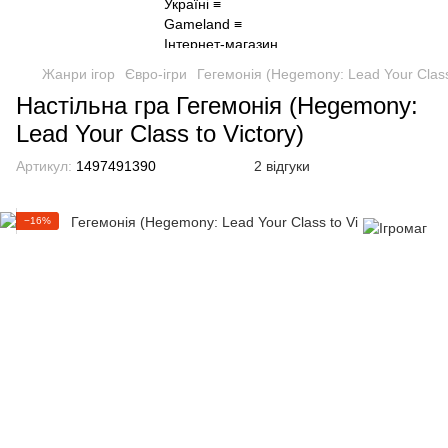
Жанри ігор
Євро-ігри
Гегемонія (Hegemony: Lead Your Class 
Настільна гра Гегемонія (Hegemony:
Lead Your Class to Victory)
Артикул:
1497491390
2 відгуки
−16%