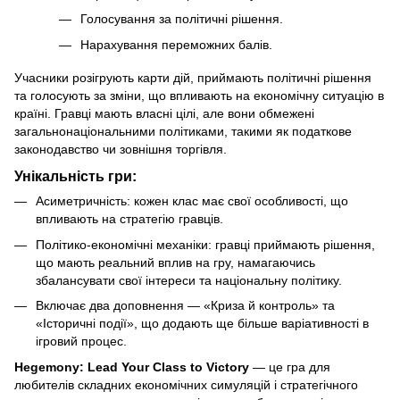
Голосування за політичні рішення.
Нарахування переможних балів.
Учасники розігрують карти дій, приймають політичні рішення
та голосують за зміни, що впливають на економічну ситуацію в
країні. Гравці мають власні цілі, але вони обмежені
загальнонаціональними політиками, такими як податкове
законодавство чи зовнішня торгівля.
Унікальність гри:
Асиметричність: кожен клас має свої особливості, що
впливають на стратегію гравців.
Політико-економічні механіки: гравці приймають рішення,
що мають реальний вплив на гру, намагаючись
збалансувати свої інтереси та національну політику.
Включає два доповнення — «Криза й контроль» та
«Історичні події», що додають ще більше варіативності в
ігровий процес.
Hegemony: Lead Your Class to Victory
— це гра для
любителів складних економічних симуляцій і стратегічного