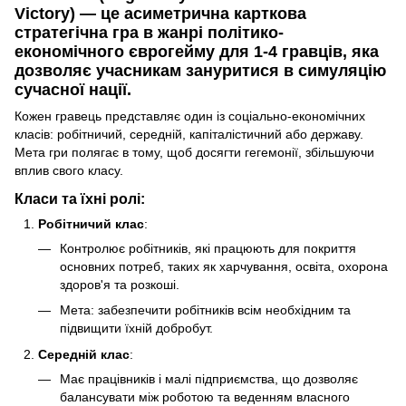
Victory)
— це асиметрична карткова
стратегічна гра в жанрі політико-
економічного єврогейму для 1-4 гравців, яка
дозволяє учасникам зануритися в симуляцію
сучасної нації.
Кожен гравець представляє один із соціально-економічних
класів: робітничий, середній, капіталістичний або державу.
Мета гри полягає в тому, щоб досягти гегемонії, збільшуючи
вплив свого класу.
Класи та їхні ролі:
Робітничий клас
:
Контролює робітників, які працюють для покриття
основних потреб, таких як харчування, освіта, охорона
здоров'я та розкоші.
Мета: забезпечити робітників всім необхідним та
підвищити їхній добробут.
Середній клас
:
Має працівників і малі підприємства, що дозволяє
балансувати між роботою та веденням власного