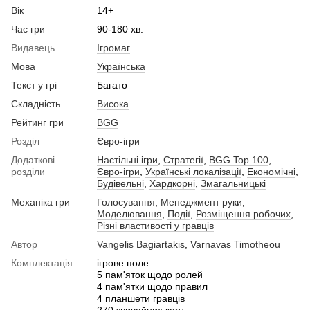
Вік
14+
Час гри
90-180 хв.
Видавець
Ігромаг
Мова
Українська
Текст у грі
Багато
Складність
Висока
Рейтинг гри
BGG
Розділ
Євро-ігри
Додаткові
Настільні ігри
,
Стратегії
,
BGG Top 100
,
розділи
Євро-ігри
,
Українські локалізації
,
Економічні
,
Будівельні
,
Хардкорні
,
Змагальницькі
Механіка гри
Голосування
,
Менеджмент руки
,
Моделювання
,
Події
,
Розміщення робочих
,
Різні властивості у гравців
Автор
Vangelis Bagiartakis
,
Varnavas Timotheou
Комплектація
ігрове поле
5 пам'яток щодо ролей
4 пам'ятки щодо правил
4 планшети гравців
270 звичайних карт