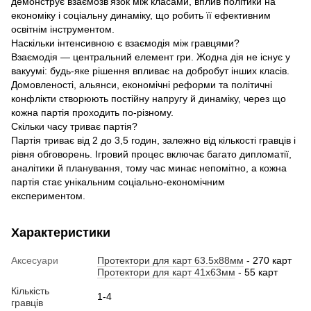
демонструє взаємозв’язок між класами, вплив політики на
економіку і соціальну динаміку, що робить її ефективним
освітнім інструментом.
Наскільки інтенсивною є взаємодія між гравцями?
Взаємодія — центральний елемент гри. Жодна дія не існує у
вакуумі: будь-яке рішення впливає на добробут інших класів.
Домовленості, альянси, економічні реформи та політичні
конфлікти створюють постійну напругу й динаміку, через що
кожна партія проходить по-різному.
Скільки часу триває партія?
Партія триває від 2 до 3,5 годин, залежно від кількості гравців і
рівня обговорень. Ігровий процес включає багато дипломатії,
аналітики й планування, тому час минає непомітно, а кожна
партія стає унікальним соціально-економічним
експериментом.
Характеристики
Аксесуари
Протектори для карт 63.5x88мм
- 270 карт
Протектори для карт 41x63мм
- 55 карт
Кількість
1-4
гравців