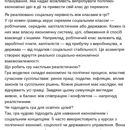
планування, яка надає можливість випробувати політико-
економічні ідеї в дії та привести свій клас до перемоги.
Як реалізовано соціальну нерівність між класами в грі?
У грі кожен гравець керує окремим соціальним класом —
робітничим, середнім, капіталістичним або державою. Кожен із
них має власну економічну систему, цілі, обмеження й спосіб
взаємодії з іншими. Наприклад, робітничий клас залежить від
заробітної плати, капіталісти — від прибутку з виробництва, а
держава — від податків і соціальної стабільності. Ця асиметрія
створює відчуття реальної соціально-економічної
взаємозалежності.
Що робить гру настільки реалістичною?
Гра моделює складні економічні та політичні процеси, властиві
сучасним суспільствам: ринок праці, податки, інфляцію, вплив
законів та суспільних рішень. Кожне рішення має наслідки, які
відчувають усі гравці. Завдяки цьому симуляція виглядає
живою, а баланс між співпрацею і конфліктом — напрочуд
реалістичним.
Чи підходить гра для освітніх цілей?
Так, гра чудово підходить для навчання економічним і
соціальним концепціям. Її часто використовують у курсах з
політичної економії, соціології чи державного управління. Вона