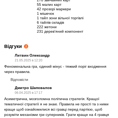
55 малих карт
42 прозорі маркери
1 мішечок
1 тайл зони вільної торгівлі
6 тайлів складів
222 жетони
231 дерев'яний компонент
Відгуки
2
Литвин Олександр
21.05.2025 в 12:20
Феноменальна гра, єдиний мінус - тяжкий поріг входження
через правила.
Відповісти
Дмитро Шаповалов
06.04.2025 в 17:17
Асиметрична, мозголомна політична стратегія. Кращої
тематичної стратегії я не знаю. Правила не прості та з ними
краще щоб ознайомилися всі гравці перед партією, щоб
розуміти механізми гри суперників. Грати краще на 4 гравця