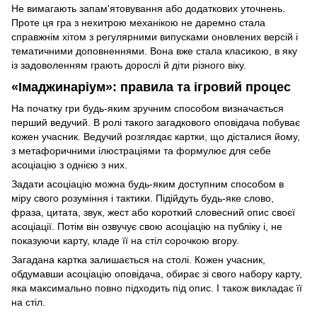
Не вимагають запам'ятовування або додаткових уточнень.
Проте ця гра з нехитрою механікою не даремно стала
справжнім хітом з регулярними випусками оновлених версій і
тематичними доповненнями. Вона вже стала класикою, в яку
із задоволенням грають дорослі й діти різного віку.
«Імаджинаріум»: правила та ігровий процес
На початку гри будь-яким зручним способом визначається
перший ведучий. В ролі такого загадкового оповідача побуває
кожен учасник. Ведучий розглядає картки, що дісталися йому,
з метафоричними ілюстраціями та формулює для себе
асоціацію з однією з них.
Задати асоціацію можна будь-яким доступним способом в
міру свого розуміння і тактики. Підійдуть будь-яке слово,
фраза, цитата, звук, жест або короткий словесний опис своєї
асоціації. Потім він озвучує свою асоціацію на публіку і, не
показуючи карту, кладе її на стіл сорочкою вгору.
Загадана картка залишається на столі. Кожен учасник,
обдумавши асоціацію оповідача, обирає зі свого набору карту,
яка максимально повно підходить під опис. І також викладає її
на стіл.