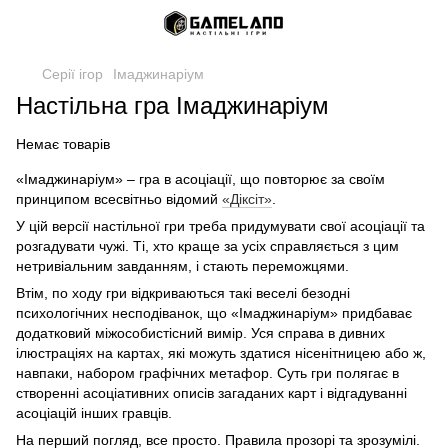
Серії ігор
Імаджинаріум
Настільна гра Імаджинаріум
Немає товарів
«Імаджинаріум» – гра в асоціації, що повторює за своїм
принципом всесвітньо відомий
«Діксіт»
.
У цій версії настільної гри треба придумувати свої асоціації та
розгадувати чужі. Ті, хто краще за усіх справляється з цим
нетривіальним завданням, і стають переможцями.
Втім, по ходу гри відкриваються такі веселі безодні
психологічних несподіванок, що «Імаджинаріум» придбаває
додатковий міжособистісний вимір. Уся справа в дивних
ілюстраціях на картах, які можуть здатися нісенітницею або ж,
навпаки, набором графічних метафор. Суть гри полягає в
створенні асоціативних описів загаданих карт і відгадуванні
асоціацій інших гравців.
На перший погляд, все просто. Правила прозорі та зрозумілі.