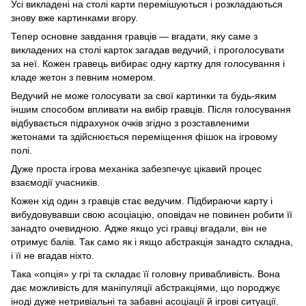
Усі викладені на столі карти перемішуються і розкладаються
знову вже картинками вгору.
Тепер основне завдання гравців — вгадати, яку саме з
викладених на столі карток загадав ведучий, і проголосувати
за неї. Кожен гравець вибирає одну картку для голосування і
кладе жетон з певним номером.
Ведучий не може голосувати за свої картинки та будь-яким
іншим способом впливати на вибір гравців. Після голосування
відбувається підрахунок очків згідно з розставленими
жетонами та здійснюється переміщення фішок на ігровому
полі.
Дуже проста ігрова механіка забезпечує цікавий процес
взаємодії учасників.
Кожен хід один з гравців стає ведучим. Підбираючи карту і
вибудовувавши свою асоціацію, оповідач не повинен робити її
занадто очевидною. Адже якщо усі гравці вгадали, він не
отримує балів. Так само як і якщо абстракція занадто складна,
і її не вгадав ніхто.
Така «опція» у грі та складає її головну привабливість. Вона
дає можливість для маніпуляції абстракціями, що породжує
іноді дуже нетривіальні та забавні асоціації й ігрові ситуації.