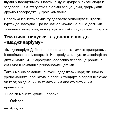
шумних посиденьках. Навіть не дуже добре знайомі люди із
задоволенням втягуються в обмін асоціаціями, формуючи
дружну і зосереджену грою компанію.
Невелика кількість реквізиту дозволяє облаштувати ігровий
гурток де завгодно – розважатися можна не лише довгими
зимовими вечорами, але і у відпустці або подорожах по країні.
Тематичні випуски та доповнення до
«Імаджинаріуму»
«Імаджинаріум Добро» — це нова гра за тими ж принципами.
Її особливістю є ілюстрації. Не пробували шукати асоціації на
дитячі малюнки? Спробуйте, особливо весело це робити в
сім'ї або в компанії з різновіковими дітьми.
Також можна замовити випуски додаткових карт, які значно
урізноманітять асоціативне поле. Стандартно версія включає
98 карт, об'єднаних за тематичним або стилістичним
принципом.
У нас ви можете купити набори:
Одіссея;
Аріадна;