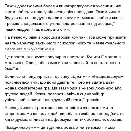
Також додатковими балами винагороджуються учасники, чиї
карти набрали голосу під асоціацію оповідача. Таким чином,
будучи навіть не дуже вдалим ведучим, можна зробити своєю
ігровою спеціалізацією уміле підстроювання під асоціації
інших людей. І так набирати очки.
На певному рівні в хорошій ігровій компанії гра може приймати
навіть характер тактичного психологічного та інтелектуального
змагання між учасниками
.
Це проста, але дуже популярна настолка. Купити її можна в
магазині в Одесі, або замовивши через сайт з доставкою по
Україні.
Величезна популярність ігор типу «Діксіт» чи «Імаджинаріум»
пояснюється тим, що вони дають те, чого не здатна дати
жодна комп'ютерна гра. Ця взаємодія з живою людиною або
групою людей. Кожен поворот навіть в сценарній грі
унікальний завдяки індивідуальній реакції гравців.
У асоціативних іграх цікаво спостерігати за реакціями та
стереотипами інших людей, виробляти здібності передбачати
хід їх думок, впливати на формування тих або інших образів.
«Імаджинаріум» – ця відмінна розвага на вечірках і інших