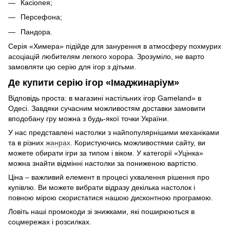
Касіопея;
Персефона;
Пандора.
Серія «Химера» підійде для занурення в атмосферу похмурих
асоціацій любителям легкого хорора. Зрозуміло, не варто
замовляти цю серію для ігор з дітьми.
Де купити серію ігор «Імаджинаріум»
Відповідь проста: в магазині настільних ігор Gameland» в
Одесі. Завдяки сучасним можливостям доставки замовити
вподобану гру можна з будь-якої точки України.
У нас представлені настолки з найпопулярнішими механіками
та в різних
жанрах
. Користуючись можливостями сайту, ви
можете обирати ігри за типом і віком. У категорії «Уцінка»
можна знайти відмінні настолки за пониженою вартістю.
Ціна – важливий елемент в процесі ухвалення рішення про
купівлю. Ви можете вибрати відразу декілька настолок і
повною мірою скористатися нашою дисконтною програмою.
Ловіть наші промокоди зі знижками, які поширюються в
соцмережах і розсилках.