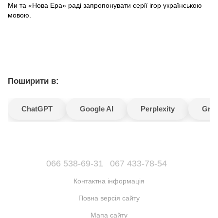
Ми та «Нова Ера» раді запропонувати серії ігор українською
мовою.
Поширити в:
ChatGPT
Google AI
Perplexity
Gro
066 538-69-31
067 433-78-54
Контактна інформація
Повна версія сайту
Мапа сайту