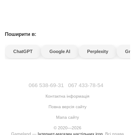
Поширити в:
ChatGPT
Google AI
Perplexity
Gro
066 538-69-31
067 433-78-54
Контактна інформація
Повна версія сайту
Мапа сайту
© 2020—2026
Gameland —
Інтернет-магазин настільних ігор
. Всі права