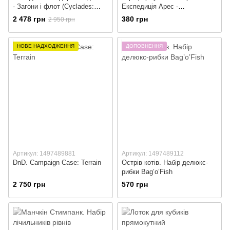
- Загони і флот (Cyclades:
Експедиція Арес -
Troops & Fleets)
Неопреновий плеймат
2 478 грн
380 грн
2 950 грн
НОВЕ НАДХОДЖЕННЯ
ДОПОВНЕННЯ
Артикул: 1497489881
Артикул: 1497489112
DnD. Campaign Case: Terrain
Острів котів. Набір делюкс-
рибки Bag’o’Fish
2 750 грн
570 грн