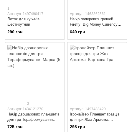
1
Артикул: 1497490417
Артикул: 1463362561
Лоток для кубиків
Набір паперових грошей
шестикутний
Firefly: Big Money Currency
Upgrade Pack
290 грн
640 грн
3
Артикул: 1434121270
Артикул: 1497488429
Набір двошарових планшетів
Ігронайзер Планшет гравців
для гри Тераформування
для гри Жах Аркгема:
Марса (5 шт.)
Карткова Гра
725 грн
298 грн