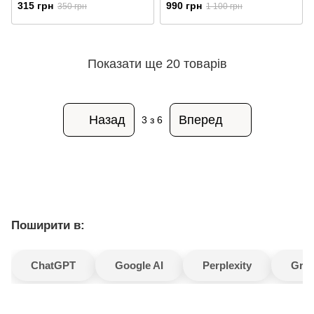
ілюстроване видання
315 грн
990 грн
350 грн
1 100 грн
Показати ще 20 товарів
Назад
Вперед
3
з 6
Поширити в:
ChatGPT
Google AI
Perplexity
Gro