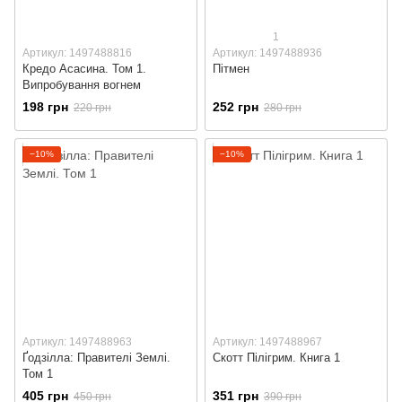
1
Артикул: 1497488816
Артикул: 1497488936
Кредо Асасина. Том 1.
Пітмен
Випробування вогнем
198 грн
252 грн
220 грн
280 грн
−10%
−10%
Артикул: 1497488963
Артикул: 1497488967
Ґодзілла: Правителі Землі.
Скотт Пілігрим. Книга 1
Том 1
405 грн
351 грн
450 грн
390 грн