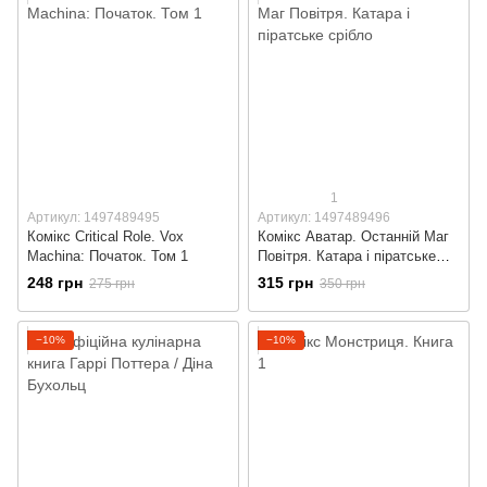
1
Артикул: 1497489495
Артикул: 1497489496
Комікс Critical Role. Vox
Комікс Аватар. Останній Маг
Machina: Початок. Том 1
Повітря. Катара і піратське
срібло
248 грн
315 грн
275 грн
350 грн
−10%
−10%