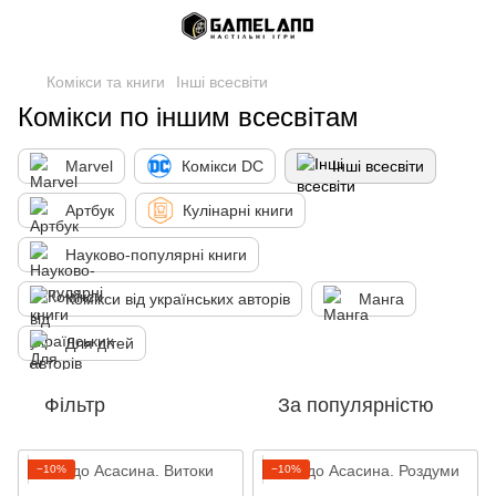
Комікси та книги
Інші всесвіти
Комікси по іншим всесвітам
Marvel
Комікси DC
Інші всесвіти
Артбук
Кулінарні книги
Науково-популярні книги
Комікси від українських авторів
Манга
Для дітей
Фільтр
За популярністю
−10%
−10%