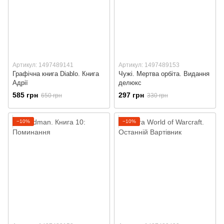
Артикул: 1497489141
Артикул: 1497489153
Графічна книга Diablo. Книга
Чужі. Мертва орбіта. Видання
Адрії
делюкс
585 грн
297 грн
650 грн
330 грн
−10%
−10%