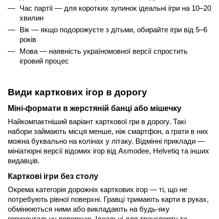
Час партії — для коротких зупинок ідеальні ігри на 10–20 
хвилин
Вік — якщо подорожуєте з дітьми, обирайте ігри від 5–6 
років
Мова — наявність україномовної версії спростить 
ігровий процес
Види карткових ігор в дорогу
Міні-формати в жерстяній банці або мішечку
Найкомпактніший варіант карткової гри в дорогу. Такі 
набори займають місця менше, ніж смартфон, а грати в них 
можна буквально на колінах у літаку. Відмінні приклади — 
мініатюрні версії відомих ігор від Asmodee, Helvetiq та інших 
видавців.
Карткові ігри без столу
Окрема категорія дорожніх карткових ігор — ті, що не 
потребують рівної поверхні. Гравці тримають карти в руках, 
обмінюються ними або викладають на будь-яку 