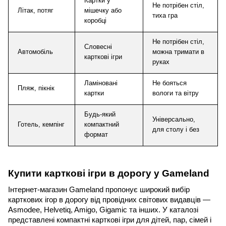
Картки у 
Не потрібен стіл, 
Літак, потяг
мішечку або 
тиха гра
коробці
Не потрібен стіл, 
Словесні 
Автомобіль
можна тримати в 
карткові ігри
руках
Ламіновані 
Не бояться 
Пляж, пікнік
картки
вологи та вітру
Будь-який 
Універсально, 
Готель, кемпінг
компактний 
для столу і без
формат
Купити карткові ігри в дорогу у Gameland
Інтернет-магазин Gameland пропонує широкий вибір 
карткових ігор в дорогу від провідних світових видавців — 
Asmodee, Helvetiq, Amigo, Gigamic та інших. У каталозі 
представлені компактні карткові ігри для дітей, пар, сімей і 