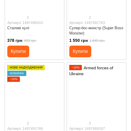
2
2
Артикул: 1497490410
Артикул: 1497491763
Сталеві кулі
Супер-бос-монстр (Super Boss
Monster)
378 грн
1 550 грн
450 грн
1 845 грн
Купити
Купити
НОВЕ НАДХОДЖЕННЯ
−16%
НОВИНКА
−16%
2
3
Артикул: 1497491766
Артикул: 1497489167