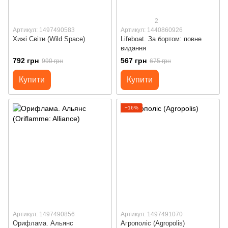
2
Артикул: 1497490583
Артикул: 1440860926
Хижі Світи (Wild Space)
Lifeboat. За бортом: повне
видання
792 грн
567 грн
990 грн
675 грн
Купити
Купити
−16%
Артикул: 1497490856
Артикул: 1497491070
Орифлама. Альянс
Агрополіс (Agropolis)