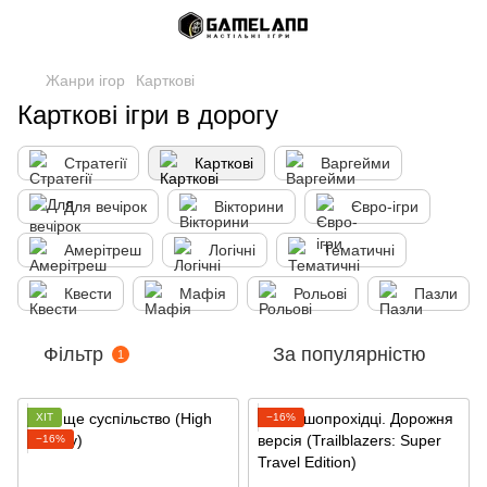
Жанри ігор
Карткові
Карткові ігри в дорогу
Стратегії
Карткові
Варгейми
Для вечірок
Вікторини
Євро-ігри
Амерітреш
Логічні
Тематичні
Квести
Мафія
Рольові
Пазли
Фільтр
За популярністю
1
ХІТ
−16%
−16%