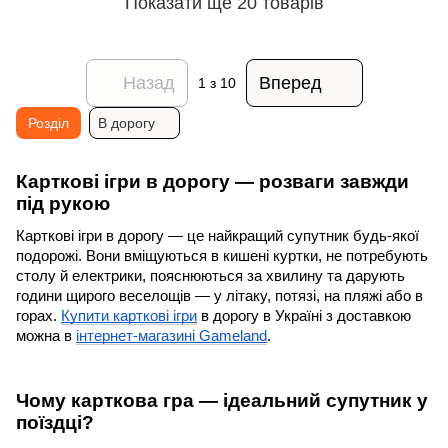
Показати ще 20 товарів
Назад
Вперед
1
з 10
Розділ
В дорогу
Карткові ігри в дорогу — розваги завжди 
під рукою
Карткові ігри в дорогу — це найкращий супутник будь-якої 
подорожі. Вони вміщуються в кишені куртки, не потребують 
столу й електрики, пояснюються за хвилину та дарують 
години щирого веселощів — у літаку, потязі, на пляжі або в 
горах. 
Купити карткові ігри
 в дорогу в Україні з доставкою 
можна в 
інтернет-магазині Gameland
.
Чому карткова гра — ідеальний супутник у 
поїздці?