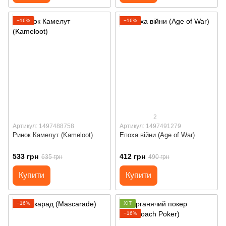
−16%
−16%
2
Артикул: 1497488758
Артикул: 1497491279
Ринок Камелут (Kameloot)
Епоха війни (Age of War)
533 грн
412 грн
635 грн
490 грн
Купити
Купити
−16%
ХІТ
−16%