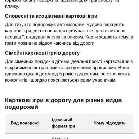
горизонтальну поверхню. Ідеальні для транспорту та 
пляжу.
Словесні та асоціативні карткові ігри
Для тих, хто подорожує автомобілем, чудово підходять 
карткові ігри, де основна дія відбувається усно: питання, 
асоціації, вгадування слів за описом. Карти задають тему, а 
грати можна не відволікаючись від дороги.
Сімейні карткові ігри в дорогу
Для сімейних поїздок з дітьми ідеальні прості карткові ігри з 
яскравими ілюстраціями та зрозумілими правилами. Вони 
однаково цікаві дітям від 5 років і дорослим, не створюють 
конфліктів і швидко пояснюються новим учасникам.
Карткові ігри в дорогу для різних видів 
подорожей
Ідеальний 
Вид подорожі
Чому підходить
формат гри