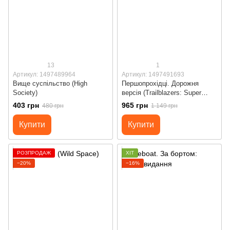
13
1
Артикул: 1497489964
Артикул: 1497491693
Вище суспільство (High
Першопрохідці. Дорожня
Society)
версія (Trailblazers: Super
Travel Edition)
403 грн
965 грн
480 грн
1 149 грн
Купити
Купити
РОЗПРОДАЖ
ХІТ
−20%
−16%