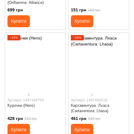
(Oriflamme: Alliance)
699 грн
151 грн
180 грн
Купити
Купити
−16%
−16%
3
1
Артикул: 1497488756
Артикул: 1497490518
Курочки (Hens)
Картавентура. Лхаса
(Cartaventura: Lhasa)
428 грн
461 грн
510 грн
549 грн
Купити
Купити