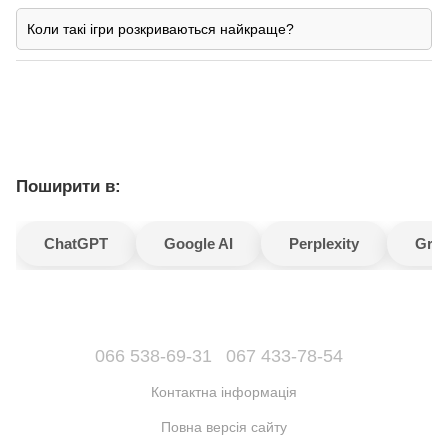
Коли такі ігри розкриваються найкраще?
Поширити в:
ChatGPT
Google AI
Perplexity
Gro
066 538-69-31
067 433-78-54
Контактна інформація
Повна версія сайту