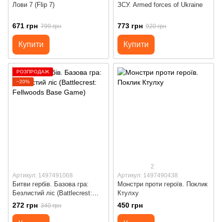
Лови 7 (Flip 7)
ЗСУ. Armed forces of Ukraine
671 грн
773 грн
799 грн
920 грн
Купити
Купити
РОЗПРОДАЖ
−20%
2
Артикул: 1497491068
Артикул: 1497490438
Битви гербів. Базова гра:
Монстри проти героїв. Поклик
Безлистий ліс (Battlecrest:
Ктулху
Fellwoods Base Game)
272 грн
450 грн
340 грн