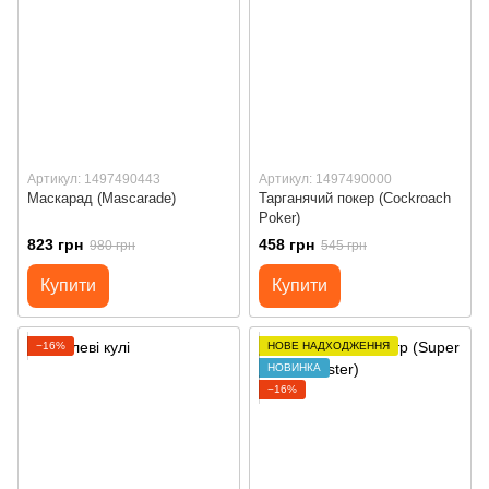
Артикул: 1497490443
Артикул: 1497490000
Маскарад (Mascarade)
Тарганячий покер (Cockroach
Poker)
823 грн
458 грн
980 грн
545 грн
Купити
Купити
−16%
НОВЕ НАДХОДЖЕННЯ
НОВИНКА
−16%