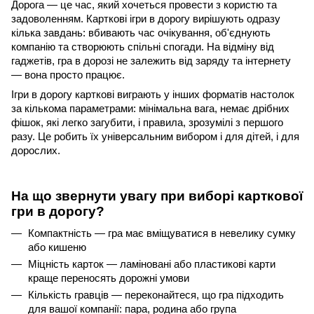
Дорога — це час, який хочеться провести з користю та 
задоволенням. Карткові ігри в дорогу вирішують одразу 
кілька завдань: вбивають час очікування, об'єднують 
компанію та створюють спільні спогади. На відміну від 
гаджетів, гра в дорозі не залежить від заряду та інтернету 
— вона просто працює.
Ігри в дорогу карткові виграють у інших форматів настолок 
за кількома параметрами: мінімальна вага, немає дрібних 
фішок, які легко загубити, і правила, зрозумілі з першого 
разу. Це робить їх універсальним вибором і для дітей, і для 
дорослих.
На що звернути увагу при виборі карткової 
гри в дорогу?
Компактність — гра має вміщуватися в невелику сумку 
або кишеню
Міцність карток — ламіновані або пластикові карти 
краще переносять дорожні умови
Кількість гравців — переконайтеся, що гра підходить 
для вашої компанії: пара, родина або група