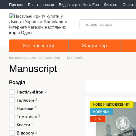
Перейти до основного контенту
Про нас
Блог та новини
Видавництво Нова Ера
Дисконт
Оплата 
Настільні ігри
Жанри ігор
Інтернет-магазин настільних ігор
Manuscript
Manuscript
Розділ
5
Настільні ігри
2
Гелловін
НОВЕ НАДХОДЖЕННЯ
5
Новинки
НОВИНКА
3
Тематичні
−16%
5
Квести
2
В дорогу