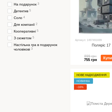
3
На подарунок
5
Детектив
4
Соло
2
Для компанії
5
Кооперативні
5
З сюжетом
Артикул: 1497491699
Настільна гра в подарунок
Поляріс 17
3
чоловікові
899 грн
Купи
755 грн
НОВЕ НАДХОДЖЕННЯ
НОВИНКА
−16%