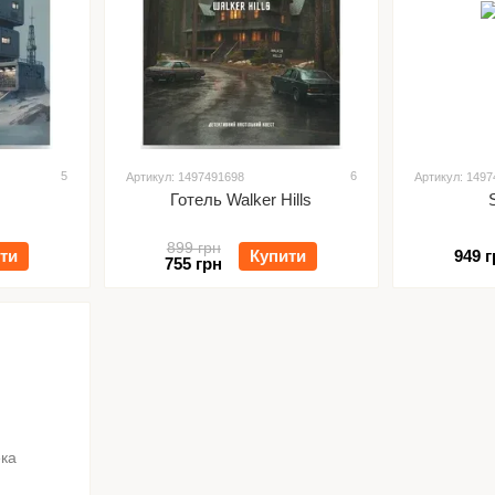
5
6
Артикул: 1497491698
Артикул: 149
Готель Walker Hills
899 грн
ти
Купити
949 г
755 грн