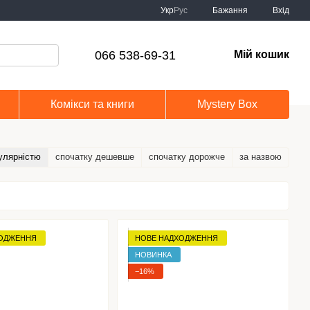
Укр
Рус
Бажання
Вхід
066 538-69-31
Мій кошик
Комікси та книги
Mystery Box
улярністю
спочатку дешевше
спочатку дорожче
за назвою
ХОДЖЕННЯ
НОВЕ НАДХОДЖЕННЯ
НОВИНКА
−16%