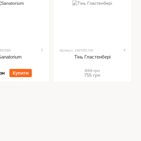
2
4
7491966
Артикул: 1497491700
Sanatorium
Тінь Гластенбері
899 грн
рн
Купити
755 грн