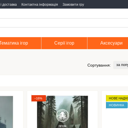
і доставка
Контактна інформація
Замовити гру
Тематика ігор
Серії ігор
Аксесуари
за поп
Сортування:
−16%
НОВЕ НАД
НОВИНКА