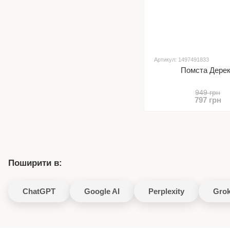
Артикул: 1497491833
Помста Дере
949 грн
797 грн
Поширити в:
ChatGPT
Google AI
Perplexity
Gro