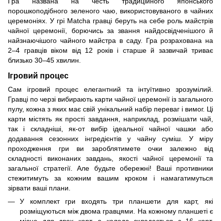
Гра названа на честь традиційного японського
порошкоподібного зеленого чаю, використовуваного в чайних
церемоніях. У грі Matcha гравці беруть на себе роль майстрів
чайної церемонії, борючись за звання найдосвідченішого й
найзнаючішого чайного майстра в саду. Гра розрахована на
2–4 гравців віком від 12 років і старше й зазвичай триває
близько 30–45 хвилин.
Ігровий процес
Сам ігровий процес елегантний та інтуїтивно зрозумілий.
Гравці по черзі вибирають карти чайної церемонії із загального
пулу, кожна з яких має свій унікальний набір переваг і вимог. Ці
карти містять як прості завдання, наприклад, розмішати чай,
так і складніші, як-от вибір ідеальної чайної чашки або
додавання сезонних інгредієнтів у чайну суміш. У міру
проходження гри ви зароблятимете очки залежно від
складності виконаних завдань, якості чайної церемонії та
загальної стратегії. Але будьте обережні! Ваші противники
стежитимуть за кожним вашим кроком і намагатимуться
зірвати ваші плани.
У комплект гри входять три планшети для карт, які
розміщуються між двома гравцями. На кожному планшеті є
місце для двох карт, а колода складається з 16 карт,