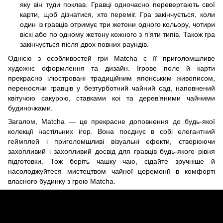
яку він туди поклав. Гравці одночасно перевертають свої
карти, щоб дізнатися, хто переміг. Гра закінчується, коли
один із гравців отримує три жетони одного кольору, чотири
віскі або по одному жетону кожного з п’яти типів. Також гра
закінчується після двох повних раундів.
Однією з особливостей гри Matcha є її приголомшливе
художнє оформлення та дизайн. Ігрове поле й карти
прекрасно ілюстровані традиційним японським живописом,
переносячи гравців у безтурботний чайний сад, наповнений
квітучою сакурою, ставками коі та дерев’яними чайними
будиночками.
Загалом, Matcha — це прекрасне доповнення до будь-якої
колекції настільних ігор. Вона поєднує в собі елегантний
геймплей і приголомшливі візуальні ефекти, створюючи
захопливий і захопливий досвід для гравців будь-якого рівня
підготовки. Тож беріть чашку чаю, сідайте зручніше й
насолоджуйтеся мистецтвом чайної церемонії в комфорті
власного будинку з грою Matcha.