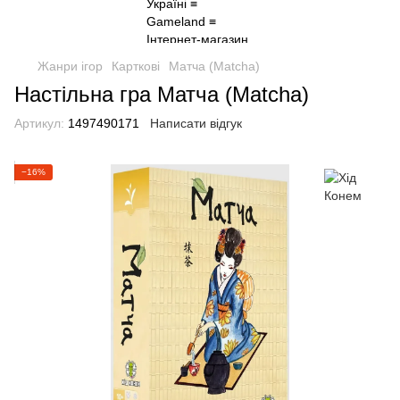
Жанри ігор
Карткові
Матча (Matcha)
Настільна гра Матча (Matcha)
Артикул:
1497490171
Написати відгук
−16%