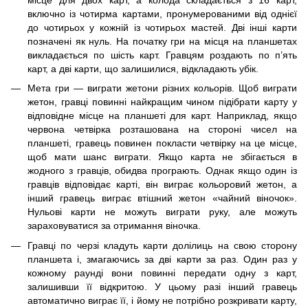
включно із чотирма картами, пронумерованими від однієї
до чотирьох у кожній із чотирьох мастей. Дві інші карти
позначені як нуль. На початку гри на місця на планшетах
викладається по шість карт. Гравцям роздають по п’ять
карт, а дві карти, що залишилися, відкладають убік.
Мета гри — виграти жетони різних кольорів. Щоб виграти
жетон, гравці повинні найкращим чином підібрати карту у
відповідне місце на планшеті для карт. Наприклад, якщо
червона четвірка розташована на стороні чисел на
планшеті, гравець повинен покласти четвірку на це місце,
щоб мати шанс виграти. Якщо карта не збігається в
жодного з гравців, обидва програють. Однак якщо один із
гравців відповідає карті, він виграє кольоровий жетон, а
інший гравець виграє втішний жетон «чайний віночок».
Нульові карти не можуть виграти руку, але можуть
зараховуватися за отримання віночка.
Гравці по черзі кладуть карти долілиць на свою сторону
планшета і, змагаючись за дві карти за раз. Один раз у
кожному раунді вони повинні передати одну з карт,
залишивши її відкритою. У цьому разі інший гравець
автоматично виграє її, і йому не потрібно розкривати карту,