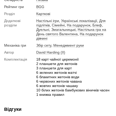
Рейтинг гри
BGG
Розділ
Карткові
Додаткові
Настільні ігри
,
Українські локалізації
,
Для
розділи
підлітків
,
Сімейні
,
На подарунок
,
Блеф
,
Дуельні
,
Змагальницькі
,
Настільна гра на
День святого Валентина
,
На подарунок
дівчині
Механіка гри
Збір сету
,
Менеджмент руки
Автор
David Harding (II)
Комплектація
18 карт чайної церемонії
2 планшети для жетонів
3 планшети для карт
6 зелених жетонів матчі
6 блакитних жетонів води
6 червоних жетонів чавана
6 жовтих жетонів чашаку
10 білих жетонів бамбукових віничків часен
1 книжка правил
Відгуки