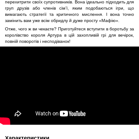
перехитрити своїх супротивників. Вона ідеально підходить для
груп друзів або членів сім’ї, яким подобаються ігри, що
вимагають стратегії та критичного мислення. І вона точно
замінить вам уже всім обридлу й дуже просту «Мафію».
Отже, чого ж ви чекаєте? Приготуйтеся вступити в боротьбу за
королівство короля Артура в цій захопливій грі для вечірок,
повній поворотів і несподіванок!
Характеристики