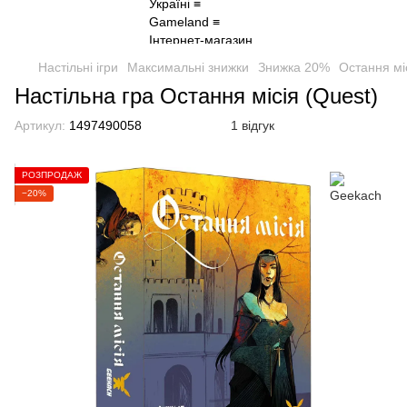
Настільні ігри
Максимальні знижки
Знижка 20%
Остання міс
Настільна гра Остання місія (Quest)
Артикул:
1497490058
1 відгук
РОЗПРОДАЖ
−20%