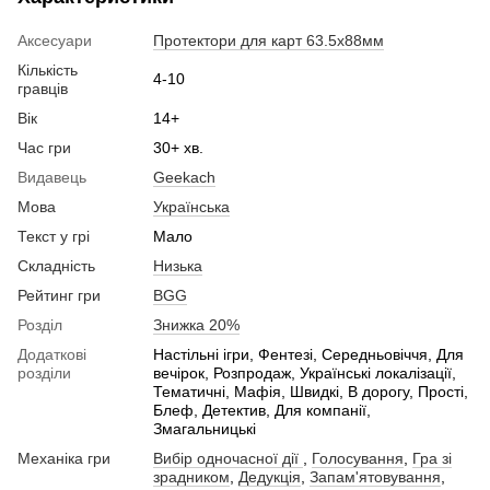
Аксесуари
Протектори для карт 63.5x88мм
Кількість
4-10
гравців
Вік
14+
Час гри
30+ хв.
Видавець
Geekach
Мова
Українська
Текст у грі
Мало
Складність
Низька
Рейтинг гри
BGG
Розділ
Знижка 20%
Додаткові
Настільні ігри, Фентезі, Середньовіччя, Для
розділи
вечірок, Розпродаж, Українські локалізації,
Тематичні, Мафія, Швидкі, В дорогу, Прості,
Блеф, Детектив, Для компанії,
Змагальницькі
Механіка гри
Вибір одночасної дії
,
Голосування
,
Гра зі
зрадником
,
Дедукція
,
Запам'ятовування
,