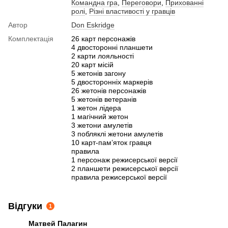
Командна гра
,
Переговори
,
Прихованні
ролі
,
Різні властивості у гравців
Автор
Don Eskridge
Комплектація
26 карт персонажів
4 двосторонні планшети
2 карти лояльності
20 карт місій
5 жетонів загону
5 двосторонніх маркерів
26 жетонів персонажів
5 жетонів ветеранів
1 жетон лідера
1 магічний жетон
3 жетони амулетів
3 побляклі жетони амулетів
10 карт-пам’яток гравця
правила
1 персонаж режисерської версії
2 планшети режисерської версії
правила режисерської версії
Відгуки
1
Матвей Палагин