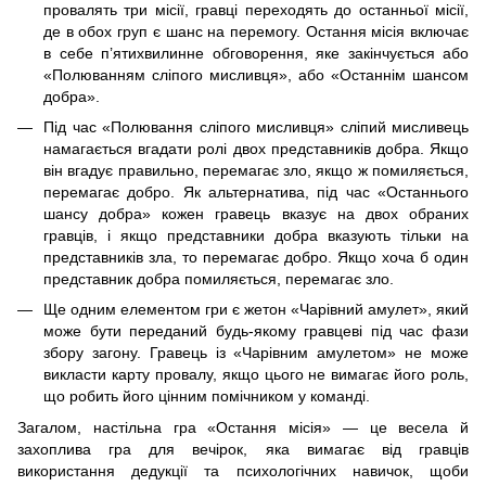
провалять три місії, гравці переходять до останньої місії,
де в обох груп є шанс на перемогу. Остання місія включає
в себе п’ятихвилинне обговорення, яке закінчується або
«Полюванням сліпого мисливця», або «Останнім шансом
добра».
Під час «Полювання сліпого мисливця» сліпий мисливець
намагається вгадати ролі двох представників добра. Якщо
він вгадує правильно, перемагає зло, якщо ж помиляється,
перемагає добро. Як альтернатива, під час «Останнього
шансу добра» кожен гравець вказує на двох обраних
гравців, і якщо представники добра вказують тільки на
представників зла, то перемагає добро. Якщо хоча б один
представник добра помиляється, перемагає зло.
Ще одним елементом гри є жетон «Чарівний амулет», який
може бути переданий будь-якому гравцеві під час фази
збору загону. Гравець із «Чарівним амулетом» не може
викласти карту провалу, якщо цього не вимагає його роль,
що робить його цінним помічником у команді.
Загалом, настільна гра «Остання місія» — це весела й
захоплива гра для вечірок, яка вимагає від гравців
використання дедукції та психологічних навичок, щоби