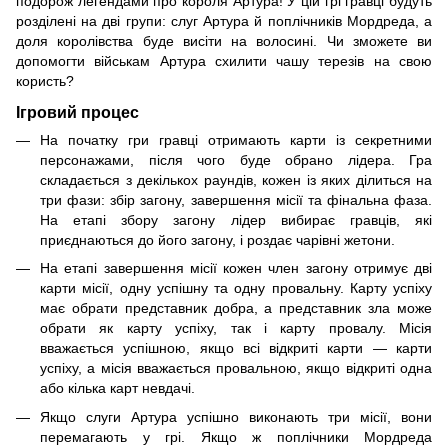
подорож легендами про короля Артура! У цій грі гравці будуть
розділені на дві групи: слуг Артура й поплічників Мордреда, а
доля королівства буде висіти на волосині. Чи зможете ви
допомогти військам Артура схилити чашу терезів на свою
користь?
Ігровий процес
На початку гри гравці отримають карти із секретними
персонажами, після чого буде обрано лідера. Гра
складається з декількох раундів, кожен із яких ділиться на
три фази: збір загону, завершення місії та фінальна фаза.
На етапі збору загону лідер вибирає гравців, які
приєднаються до його загону, і роздає чарівні жетони.
На етапі завершення місії кожен член загону отримує дві
карти місії, одну успішну та одну провальну. Карту успіху
має обрати представник добра, а представник зла може
обрати як карту успіху, так і карту провалу. Місія
вважається успішною, якщо всі відкриті карти — карти
успіху, а місія вважається провальною, якщо відкриті одна
або кілька карт невдачі.
Якщо слуги Артура успішно виконають три місії, вони
перемагають у грі. Якщо ж поплічники Мордреда