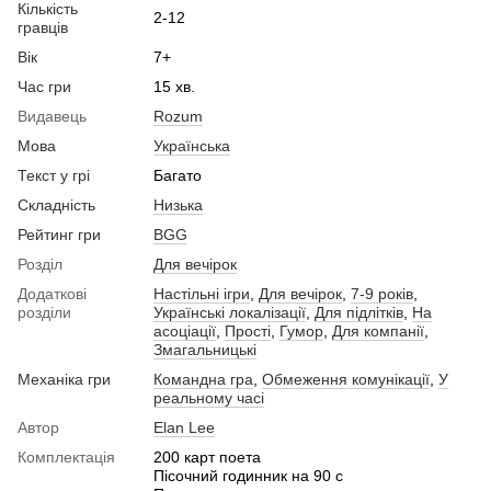
Кількість
2-12
гравців
Вік
7+
Час гри
15 хв.
Видавець
Rozum
Мова
Українська
Текст у грі
Багато
Складність
Низька
Рейтинг гри
BGG
Розділ
Для вечірок
Додаткові
Настільні ігри
,
Для вечірок
,
7-9 років
,
розділи
Українські локалізації
,
Для підлітків
,
На
асоціації
,
Прості
,
Гумор
,
Для компанії
,
Змагальницькі
Механіка гри
Командна гра
,
Обмеження комунікації
,
У
реальному часі
Автор
Elan Lee
Комплектація
200 карт поета
Пісочний годинник на 90 с