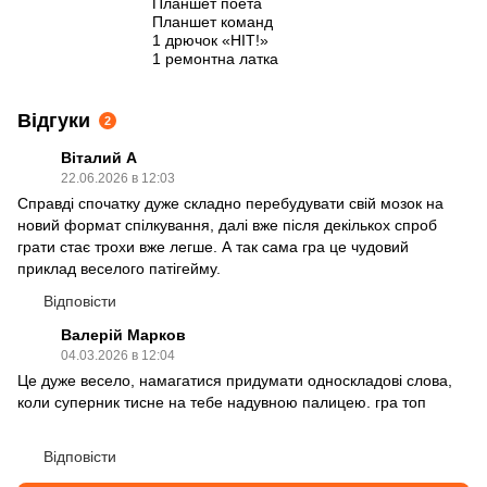
Планшет поета
Планшет команд
1 дрючок «НІТ!»
1 ремонтна латка
Відгуки
2
Віталий А
22.06.2026 в 12:03
Справді спочатку дуже складно перебудувати свій мозок на
новий формат спілкування, далі вже після декількох спроб
грати стає трохи вже легше. А так сама гра це чудовий
приклад веселого патігейму.
Відповісти
Валерій Марков
04.03.2026 в 12:04
Це дуже весело, намагатися придумати односкладові слова,
коли суперник тисне на тебе надувною палицею. гра топ
Відповісти