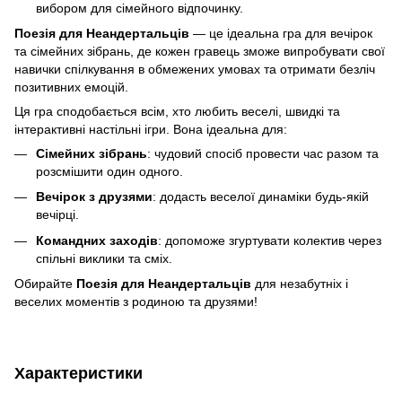
вибором для сімейного відпочинку.
Поезія для Неандертальців
— це ідеальна гра для вечірок
та сімейних зібрань, де кожен гравець зможе випробувати свої
навички спілкування в обмежених умовах та отримати безліч
позитивних емоцій.
Ця гра сподобається всім, хто любить веселі, швидкі та
інтерактивні настільні ігри. Вона ідеальна для:
Сімейних зібрань
: чудовий спосіб провести час разом та
розсмішити один одного.
Вечірок з друзями
: додасть веселої динаміки будь-якій
вечірці.
Командних заходів
: допоможе згуртувати колектив через
спільні виклики та сміх.
Обирайте
Поезія для Неандертальців
для незабутніх і
веселих моментів з родиною та друзями!
Характеристики