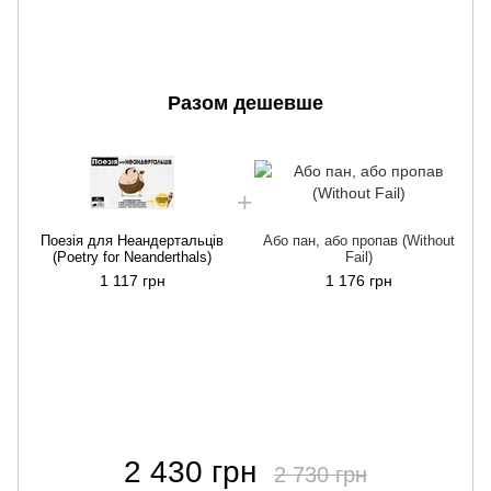
Разом дешевше
Поезія для Неандертальців
Або пан, або пропав (Without
(Poetry for Neanderthals)
Fail)
1 117 грн
1 176 грн
2 430 грн
2 730 грн