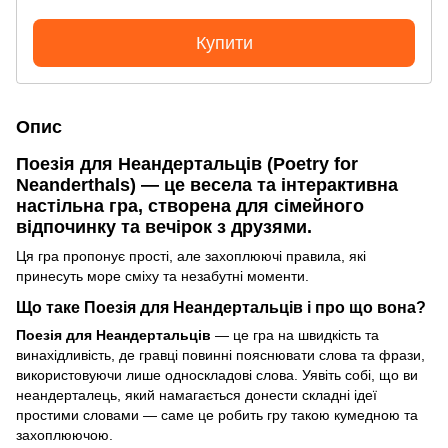
Купити
Опис
Поезія для Неандертальців (Poetry for
Neanderthals)
— це весела та інтерактивна
настільна гра, створена для сімейного
відпочинку та вечірок з друзями.
Ця гра пропонує прості, але захоплюючі правила, які
принесуть море сміху та незабутні моменти.
Що таке
Поезія для Неандертальців
і про що вона?
Поезія для Неандертальців
— це гра на швидкість та
винахідливість, де гравці повинні пояснювати слова та фрази,
використовуючи лише односкладові слова. Уявіть собі, що ви
неандерталець, який намагається донести складні ідеї
простими словами — саме це робить гру такою кумедною та
захоплюючою.