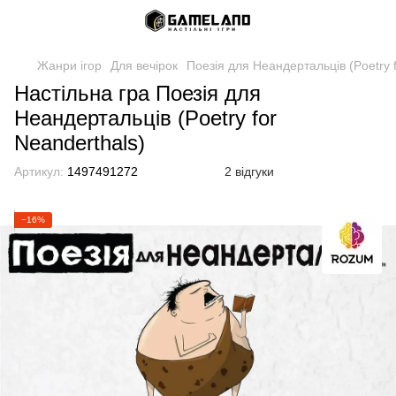
Жанри ігор
Для вечірок
Поезія для Неандертальців (Poetry f
Настільна гра Поезія для
Неандертальців (Poetry for
Neanderthals)
Артикул:
1497491272
2 відгуки
−16%