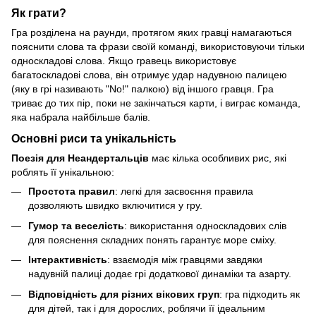
Як грати?
Гра розділена на раунди, протягом яких гравці намагаються
пояснити слова та фрази своїй команді, використовуючи тільки
односкладові слова. Якщо гравець використовує
багатоскладові слова, він отримує удар надувною палицею
(яку в грі називають "No!" палкою) від іншого гравця. Гра
триває до тих пір, поки не закінчаться карти, і виграє команда,
яка набрала найбільше балів.
Основні риси та унікальність
Поезія для Неандертальців
має кілька особливих рис, які
роблять її унікальною:
Простота правил
: легкі для засвоєння правила
дозволяють швидко включитися у гру.
Гумор та веселість
: використання односкладових слів
для пояснення складних понять гарантує море сміху.
Інтерактивність
: взаємодія між гравцями завдяки
надувній палиці додає грі додаткової динаміки та азарту.
Відповідність для різних вікових груп
: гра підходить як
для дітей, так і для дорослих, роблячи її ідеальним