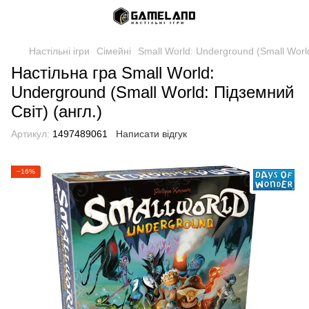
Настільні ігри
Сімейні
Small World: Underground (Small Worl
Настільна гра Small World:
Underground (Small World: Підземний
Світ) (англ.)
Артикул:
1497489061
Написати відгук
−16%