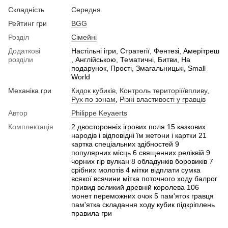
Складність
Середня
Рейтинг гри
BGG
Розділ
Сімейні
Додаткові
Настільні ігри, Стратегії, Фентезі, Амерітреш
розділи
, Англійською, Тематичні, Битви, На
подарунок, Прості, Змагальницькі, Small
World
Механіка гри
Кидок кубиків
,
Контроль території/впливу
,
Рух по зонам
,
Різні властивості у гравців
Автор
Philippe Keyaerts
Комплектація
2 двосторонніх ігрових поля 15 казкових
народів і відповідні їм жетони і картки 21
картка спеціальних здібностей 9
популярних місць 6 священних реліквій 9
чорних гір вулкан 8 обладунків боровиків 7
срібних молотів 4 мітки відплати сумка
всякої всячини мітка поточного ходу балрог
привид великий древній королева 106
монет переможних очок 5 пам'яток гравця
пам'ятка складання ходу кубик підкріплень
правила гри