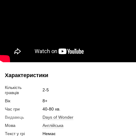
Характеристики
Кількість
2-5
гравців
Вік
8+
Час гри
40-80 хв.
Видавець
Days of Wonder
Мова
Англійська
Текст у грі
Немає