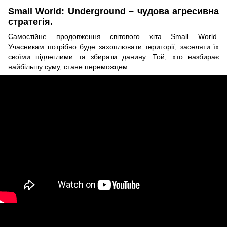
Small World: Underground – чудова агресивна
стратегія.
Самостійне продовження світового хіта Small World.
Учасникам потрібно буде захоплювати території, заселяти їх
своїми підлеглими та збирати данину. Той, хто назбирає
найбільшу суму, стане переможцем.