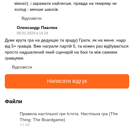
кімнат), і заражати найлегше, правда на темряву чи
холод - менше шансів.
Відповісти
Олександр Павлюк
08.02.2024 в 14:24
Дуже крута гра на дедукцію та зраду) Грати, як на мене, надо
від 5+ гравців. Вже награли партій 5, та кожен раз відбувається
просто надшалений який сценарій на базі та між самими
гравцями.
Відповісти
Написати відгук
Файли
Правила настільної гри Істота. Настільна гра (The
Thing: The Boardgame)
PDF
4.5 МБ