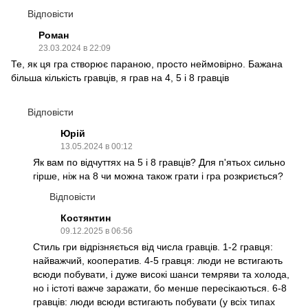
Відповісти
Роман
23.03.2024 в 22:09
Те, як ця гра створює параною, просто неймовірно. Бажана
більша кількість гравців, я грав на 4, 5 і 8 гравців
Відповісти
Юрій
13.05.2024 в 00:12
Як вам по відчуттях на 5 і 8 гравців? Для п'ятьох сильно
гірше, ніж на 8 чи можна також грати і гра розкриється?
Відповісти
Костянтин
09.12.2025 в 06:56
Стиль гри відрізняється від числа гравців. 1-2 гравця:
найважчий, кооператив. 4-5 гравця: люди не встигають
всюди побувати, і дуже високі шанси темряви та холода,
но і істоті важче заражати, бо менше пересікаються. 6-8
гравців: люди всюди встигають побувати (у всіх типах