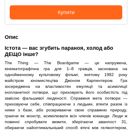
Купити
Опис
Істота — вас згубить параноя, холод або
ДЕЩО інше?
The Thing — The Boardgame — це напружена,
кінематографічна гра для 1–8 гравців, заснована на
однойменному культовому фільмі, знятому 1982 року
майстром кіномистецтва Джоном Карпентером. Гра
зосереджена на властивостях емуляції та асиміляції
інопланетної потвори, що приховують його особистість під
завісою фальшивої людяності. Справжня мета потвори —
приховуючи себе, співпрацюючи з людьми, втекти разом із
ними з бази, або розкриваючи свою справжню природу,
граючи як монстр, асимілювати всіх членів команди. Люди ж
повинні спробувати вижити, зберігаючи аванпост 31,
обираючи найоптимальніший спосіб втечі між гелікоптером,