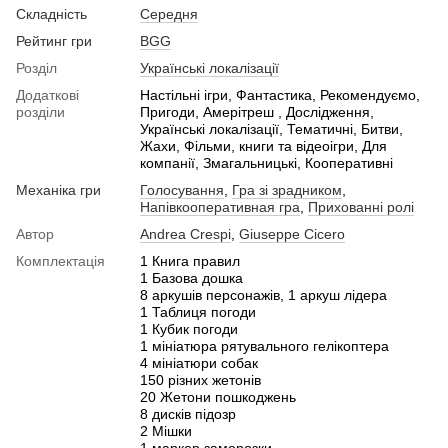
Складність
Середня
Рейтинг гри
BGG
Розділ
Українські локалізації
Додаткові
Настільні ігри, Фантастика, Рекомендуємо,
розділи
Пригоди, Амерітреш , Дослідження,
Українські локалізації, Тематичні, Битви,
Жахи, Фільми, книги та відеоігри, Для
компанії, Змагальницькі, Кооперативні
Механіка гри
Голосування
,
Гра зі зрадником
,
Напівкооперативная гра
,
Прихованні ролі
Автор
Andrea Crespi
,
Giuseppe Cicero
Комплектація
1 Книга правил
1 Базова дошка
8 аркушів персонажів, 1 аркуш лідера
1 Таблиця погоди
1 Кубик погоди
1 мініатюра рятувального гелікоптера
4 мініатюри собак
150 різних жетонів
20 Жетони пошкоджень
8 дисків підозр
2 Мішки
1 маркер заморозки