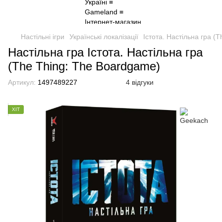
Настільні ігри
Українські локалізації
Істота. Настільна гра (
Настільна гра Істота. Настільна гра
(The Thing: The Boardgame)
Артикул:
1497489227
4 відгуки
ХІТ