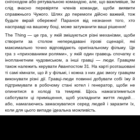
снігоходом або рятувальною командою, але, що важливіше, їм
слід вчасно перевіряти членів команди, щоби виявити
справжнього Чужого. Шлях до перемоги дійсно важкий, тож
будьте вкрай обережні! Параноя від незнання того, хто
насправді на вашому боці, може затуманити ваші рішення!
The Thing — це гра, у якій змішуються різні механізми, щоби
створити за столом непередавані ігрові сценарії, які
максимально точно відповідають оригінальному фільму. Це
гра з «прихованими ролями», у якій один гравець спочатку є
інопланетним чудовиськом, а інші гравці — люди. Гравцям
також належить керувати Аванпостом 31. На карті розташовані
ті самі кімнати, що й у фільмі, і кожна з них дає змогу гравцям
виконувати різні дії. Гравці-люди повинні добувати собі їжу й
підтримувати в робочому стані котел і генератор, щоби не
опинитися в холоді та темряві. Щось намагатиметься
саботувати ці приміщення, щоб ускладнити життя людей…
або, намагаючись замаскуватися серед людей і заразити їх,
коли для цього випаде ідеальна можливість.