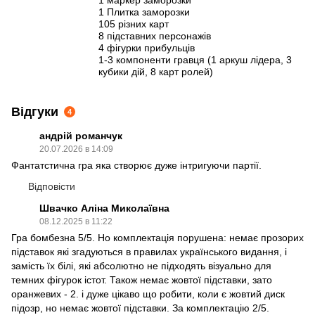
1 Плитка заморозки
105 різних карт
8 підставних персонажів
4 фігурки прибульців
1-3 компоненти гравця (1 аркуш лідера, 3
кубики дій, 8 карт ролей)
Відгуки
4
андрій романчук
20.07.2026 в 14:09
Фантатстична гра яка створює дуже інтригуючи партії.
Відповісти
Швачко Аліна Миколаївна
08.12.2025 в 11:22
Гра бомбезна 5/5. Но комплектація порушена: немає прозорих
підставок які згадуються в правилах українського видання, і
замість їх білі, які абсолютно не підходять візуально для
темних фігурок істот. Також немає жовтої підставки, зато
оранжевих - 2. і дуже цікаво що робити, коли є жовтий диск
підозр, но немає жовтої підставки. За комплектацію 2/5.