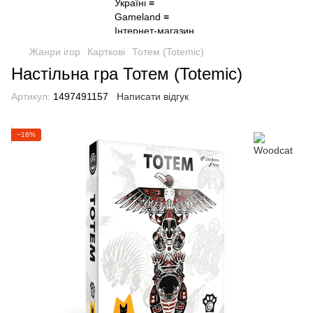
Жанри ігор
Карткові
Тотем (Totemic)
Настільна гра Тотем (Totemic)
Артикул:
1497491157
Написати відгук
−16%