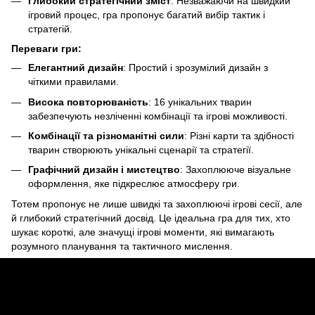
Глибокий стратегічний зміст
: Незважаючи на швидкий
ігровий процес, гра пропонує багатий вибір тактик і
стратегій.
Переваги гри:
Елегантний дизайн
: Простий і зрозумілий дизайн з
чіткими правилами.
Висока повторюваність
: 16 унікальних тварин
забезпечують незліченні комбінації та ігрові можливості.
Комбінації та різноманітні сили
: Різні карти та здібності
тварин створюють унікальні сценарії та стратегії.
Графічний дизайн і мистецтво
: Захоплююче візуальне
оформлення, яке підкреслює атмосферу гри.
Тотем пропонує не лише швидкі та захоплюючі ігрові сесії, але
й глибокий стратегічний досвід. Це ідеальна гра для тих, хто
шукає короткі, але значущі ігрові моменти, які вимагають
розумного планування та тактичного мислення.