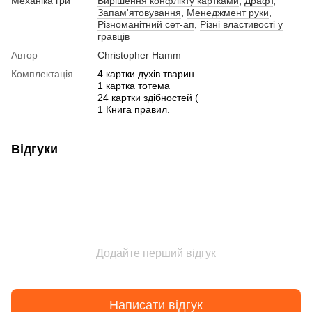
Механіка гри
Вирішення конфлікту картками
,
Драфт
,
Запам'ятовування
,
Менеджмент руки
,
Різноманітний сет-ап
,
Різні властивості у
гравців
Автор
Christopher Hamm
Комплектація
4 картки духів тварин
1 картка тотема
24 картки здібностей (
1 Книга правил.
Відгуки
Додайте перший відгук
Написати відгук