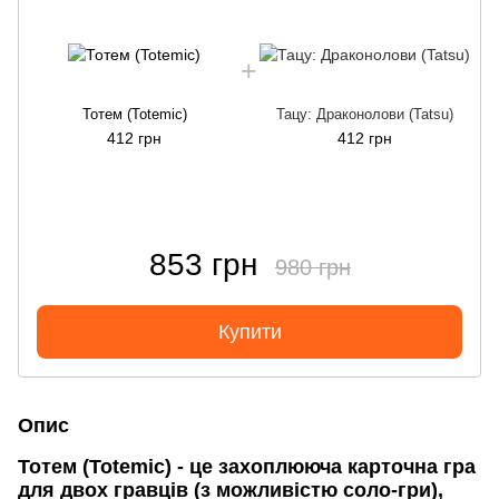
Тотем (Totemic)
Тацу: Драконолови (Tatsu)
412 грн
412 грн
853 грн
980 грн
Купити
Опис
Тотем (Totemic) - це захоплююча карточна гра
для двох гравців (з можливістю соло-гри),