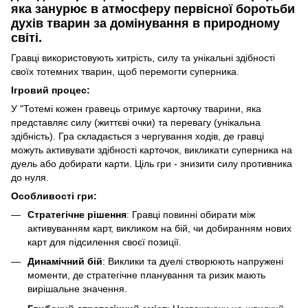
яка занурює в атмосферу первісної боротьби
духів тварин за домінування в природному
світі.
Гравці використовують хитрість, силу та унікальні здібності
своїх тотемних тварин, щоб перемогти суперника.
Ігровий процес:
У "Тотемі кожен гравець отримує карточку тварини, яка
представляє силу (життєві очки) та перевагу (унікальна
здібність). Гра складається з чергування ходів, де гравці
можуть активувати здібності карточок, викликати суперника на
дуель або добирати карти. Ціль гри - знизити силу противника
до нуля.
Особливості гри:
Стратегічне рішення
: Гравці повинні обирати між
активуванням карт, викликом на бій, чи добиранням нових
карт для підсилення своєї позиції.
Динамічний бій
: Виклики та дуелі створюють напружені
моменти, де стратегічне планування та ризик мають
вирішальне значення.