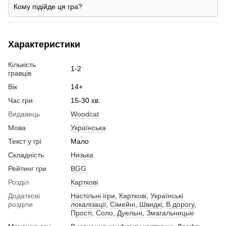
Кому підійде ця гра?
Характеристики
Кількість
1-2
гравців
Вік
14+
Час гри
15-30 хв.
Видавець
Woodcat
Мова
Українська
Текст у грі
Мало
Складність
Низька
Рейтинг гри
BGG
Розділ
Карткові
Додаткові
Настільні ігри
,
Карткові
,
Українські
розділи
локалізації
,
Сімейні
,
Швидкі
,
В дорогу
,
Прості
,
Соло
,
Дуельні
,
Змагальницькі