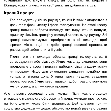
ускладнити гру, існують спеціальні ролі, такі як Мерлін і
Вбивця, кожен із яких має свої унікальні здібності та цілі.
Ігровий процес
Гра проходить у кілька раундів, кожен із яких складається з
двох фаз: фази квесту і фази голосування. На етапі квесту
гравці повинні вибрати команду, яка вирушить на пошуки,
причому кількість гравців у команді залежить від раунду. Злі
гравці намагатимуться пробратися в ці команди, щоб
зірвати місію, тоді як добрі гравці повинні працювати
разом, щоб забезпечити її успіх.
Після того як команда обрана, гравці голосують за її
затвердження або відмову. Якщо команду схвалено, вони
продовжують квест і повинні вибрати, зіграти карту успіху
чи провалу. Якщо для виконання завдання потрібно три
успіхи, а зіграна хоча б одна карта невдачі, завдання
провалюється. Якщо квест вдався, добрі гравці отримують
жетон успіху, а злі — жетон провалу.
Але на цьому веселощі не закінчуються! Після кожного раунду
в гравців є можливість обговорити й подискутувати про те, хто,
на їхню думку, може бути зрадником. Цей елемент гри —
соціальна дедукція — додає абсолютно новий рівень стратегії