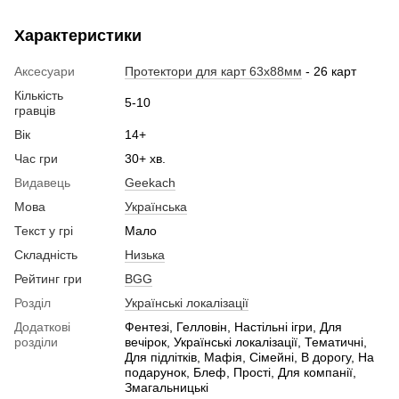
Характеристики
Аксесуари
Протектори для карт 63x88мм
- 26 карт
Кількість
5-10
гравців
Вік
14+
Час гри
30+ хв.
Видавець
Geekach
Мова
Українська
Текст у грі
Мало
Складність
Низька
Рейтинг гри
BGG
Розділ
Українські локалізації
Додаткові
Фентезі, Гелловін, Настільні ігри, Для
розділи
вечірок, Українські локалізації, Тематичні,
Для підлітків, Мафія, Сімейні, В дорогу, На
подарунок, Блеф, Прості, Для компанії,
Змагальницькі