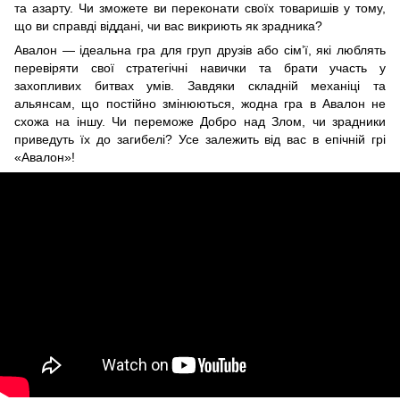
та азарту. Чи зможете ви переконати своїх товаришів у тому,
що ви справді віддані, чи вас викриють як зрадника?
Авалон — ідеальна гра для груп друзів або сім’ї, які люблять
перевіряти свої стратегічні навички та брати участь у
захопливих битвах умів. Завдяки складній механіці та
альянсам, що постійно змінюються, жодна гра в Авалон не
схожа на іншу. Чи переможе Добро над Злом, чи зрадники
приведуть їх до загибелі? Усе залежить від вас в епічній грі
«Авалон»!