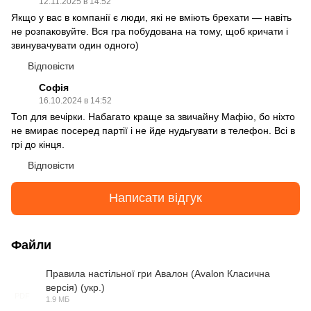
12.11.2025 в 14:52
Якщо у вас в компанії є люди, які не вміють брехати — навіть
не розпаковуйте. Вся гра побудована на тому, щоб кричати і
звинувачувати один одного)
Відповісти
Софія
16.10.2024 в 14:52
Топ для вечірки. Набагато краще за звичайну Мафію, бо ніхто
не вмирає посеред партії і не йде нудьгувати в телефон. Всі в
грі до кінця.
Відповісти
Написати відгук
Файли
Правила настільної гри Авалон (Avalon Класична
версія) (укр.)
PDF
1.9 МБ