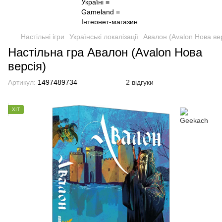
Настільні ігри
Українські локалізації
Авалон (Avalon Нова ве
Настільна гра Авалон (Avalon Нова
версія)
Артикул:
1497489734
2 відгуки
ХІТ