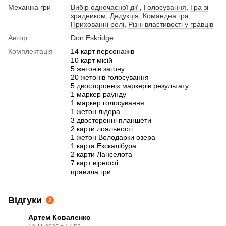
Механіка гри
Вибір одночасної дії
,
Голосування
,
Гра зі
зрадником
,
Дедукція
,
Командна гра
,
Прихованні ролі
,
Різні властивості у гравців
Автор
Don Eskridge
Комплектація
14 карт персонажів
10 карт місій
5 жетонів загону
20 жетонів голосування
5 двосторонніх маркерів результату
1 маркер раунду
1 маркер голосування
1 жетон лідера
3 двосторонні планшети
2 карти лояльності
1 жетон Володарки озера
1 карта Екскалібура
2 карти Ланселота
7 карт вірності
правила гри
Відгуки
2
Артем Коваленко