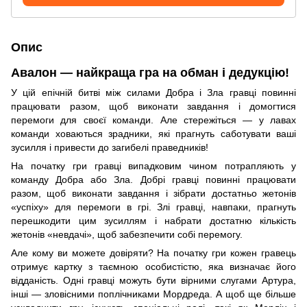
Опис
Авалон — найкраща гра на обман і дедукцію!
У цій епічній битві між силами Добра і Зла гравці повинні
працювати разом, щоб виконати завдання і домогтися
перемоги для своєї команди. Але стережіться — у лавах
команди ховаються зрадники, які прагнуть саботувати ваші
зусилля і привести до загибелі праведників!
На початку гри гравці випадковим чином потрапляють у
команду Добра або Зла. Добрі гравці повинні працювати
разом, щоб виконати завдання і зібрати достатньо жетонів
«успіху» для перемоги в грі. Злі гравці, навпаки, прагнуть
перешкодити цим зусиллям і набрати достатню кількість
жетонів «невдачі», щоб забезпечити собі перемогу.
Але кому ви можете довіряти? На початку гри кожен гравець
отримує картку з таємною особистістю, яка визначає його
відданість. Одні гравці можуть бути вірними слугами Артура,
інші — зловісними поплічниками Мордреда. А щоб ще більше