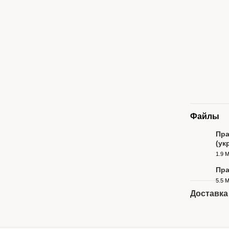
Файлы
Пра
(укр
PDF
1.9 
Пра
5.5 
PDF
Доставка