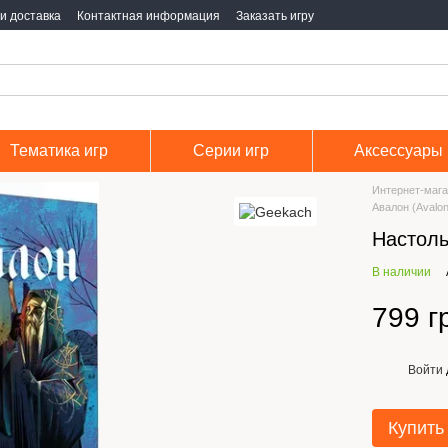
и доставка
Контактная информация
Заказать игру
Тематика игр
Серии игр
Аксессуары
Интернет-мага
Авалон (Avalo
Настоль
В наличии
799 г
Войти
%
Купить