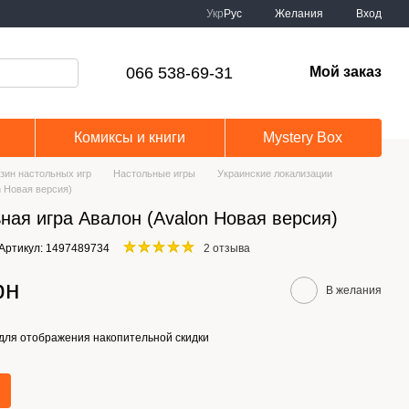
Укр
Рус
Желания
Вход
066 538-69-31
Мой заказ
Комиксы и книги
Mystery Box
зин настольных игр
Настольные игры
Украинские локализации
n Новая версия)
ная игра Авалон (Avalon Новая версия)
Артикул: 1497489734
2 отзыва
рн
В желания
для отображения накопительной скидки