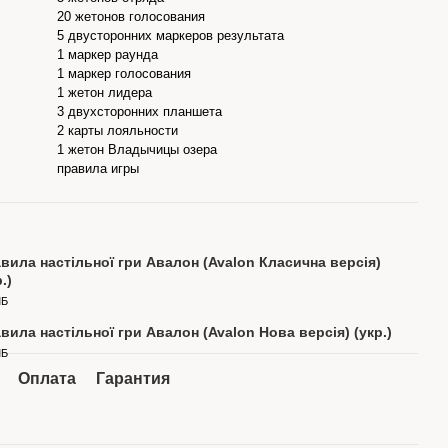
20 жетонов голосования
5 двусторонних маркеров результата
1 маркер раунда
1 маркер голосования
1 жетон лидера
3 двухсторонних планшета
2 карты лояльности
1 жетон Владычицы озера
правила игры
вила настільної гри Авалон (Avalon Класична версія)
.)
МБ
вила настільної гри Авалон (Avalon Нова версія) (укр.)
МБ
Оплата
Гарантия