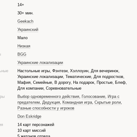
14+
30+ мин.
Geekach
Украинский
е
Мало
Низкая
ры
BGG
Украинские локализации
ьные
Настольные игры, Фэнтези, Хэллоуин, Для вечеринок,
Украинские локализации, Тематические, Для подростков,
Мафия, Семейные, В дорогу, На подарок, Простые, Блеф,
Для компании, Соревновательные
гры
Выбор одновременного действия
,
Голосование
,
Игра с
предателем
,
Дедукция
,
Командная игра
,
Скрытые роли
,
Разные способности у игроков
Don Eskridge
ия
14 карт персонажей
10 карт миссий
5 жетонов отряда