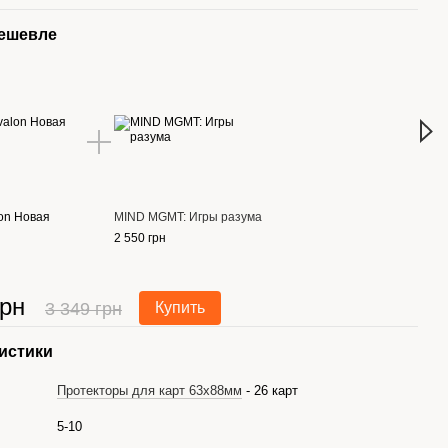
дешевле
Вме
on Новая
MIND MGMT: Игры разума
Авал
верс
2 550 грн
799 г
грн
1 
3 349 грн
Купить
истики
Протекторы для карт 63x88мм
- 26 карт
5-10