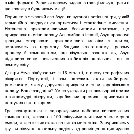
в міні-форматі. Завдяки новому виданню гравці можуть грати в
цю класику в будь-якому місці!
Пориньте в яскравий світ Азул, вишуканої настільної гри, у якій
гармонійно поєднуються артистизм і стратегічне мислення.
Натхненна приголомшливими блакитними плитками, що
прикрашають стіни палацу Альгамбра в Іспанії, Азул пропонує
гравцям створювати приголомшливі мозаїки з плиток,
змагаючись за перемогу. Завдяки елегантному ігровому
процесу й компонентам, що візуально захоплюють, Азул
підкорила серця незліченних любителів настільних ігор по
всьому світу.
Дія гри Азул відбувається в 16 столітті, в епоху географічних
відкриттів Португалії, і вам належить стати майстром-
ремісником, якому доручено прикрасити стіни королівського
палацу. Ваше завдання? Уміло укладати різнокольорові плитки
в хитромудрі візерунки, заробляючи престиж і прихильність
португальського короля.
Гра розгортається із заворожуючим набором високоякісних
компонентів, включно зі 100 сліпучими плитками з полімерної
смоли, кожна з яких схожа на витвір мистецтва. Занурившись у
гру, ви відчуєте тактильну радість від розміщення цих чудово