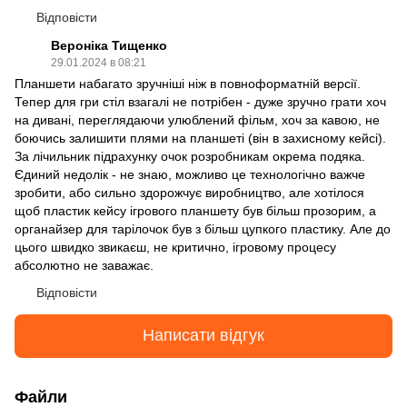
Відповісти
Вероніка Тищенко
29.01.2024 в 08:21
Планшети набагато зручніші ніж в повноформатній версії.
Тепер для гри стіл взагалі не потрібен - дуже зручно грати хоч
на дивані, переглядаючи улюблений фільм, хоч за кавою, не
боючись залишити плями на планшеті (він в захисному кейсі).
За лічильник підрахунку очок розробникам окрема подяка.
Єдиний недолік - не знаю, можливо це технологічно важче
зробити, або сильно здорожчує виробництво, але хотілося
щоб пластик кейсу ігрового планшету був більш прозорим, а
органайзер для тарілочок був з більш цупкого пластику. Але до
цього швидко звикаєш, не критично, ігровому процесу
абсолютно не заважає.
Відповісти
Написати відгук
Файли