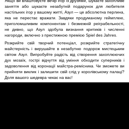
Якщо ви влаштовуєте вечір ігор із друзями, шукаєте захопливе
заняття або шукаєте незабутній подарунок для любителя
настільних ігор у вашому житті, Азул — це абсолютна перлина,
яка не перестає вражати. Завдяки продуманому геймплею,
приголомшливим компонентам і безмежній реіграбельності,
не дивно, що Азул здобула визнання критиків і численні
нагороди, включно з престижною премією Spiel des Jahres.
Розкрийте свій творчий потенціал, розкрийте стратегічну
майстерність і вирушайте в незабутню подорож мистецьким
світом Азул. Випробуйте радість від створення захоплюючих
дух мозаїк, гострі відчуття від уміння обходити суперників і
задоволення від коронації майстра-ремісника. Чи зможете ви
прийняти виклик і залишити свій слід у королівському палаці?
Доля вашого шедевра чекає на вас!