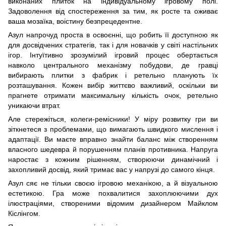
виконаних плиток на індивідуальному ігровому полі.
Задоволення від спостереження за тим, як росте та оживає
ваша мозаїка, воістину безпрецедентне.
Азул напрочуд проста в освоєнні, що робить її доступною як
для досвідчених стратегів, так і для новачків у світі настільних
ігор. Інтуїтивно зрозумілий ігровий процес обертається
навколо центрального механізму побудови, де гравці
вибирають плитки з фабрик і ретельно планують їх
розташування. Кожен вибір життєво важливий, оскільки ви
прагнете отримати максимальну кількість очок, ретельно
уникаючи втрат.
Але стережіться, колеги-ремісники! У міру розвитку гри ви
зіткнетеся з проблемами, що вимагають швидкого мислення і
адаптації. Ви маєте вправно знайти баланс між створенням
власного шедевра й порушенням планів противника. Напруга
наростає з кожним рішенням, створюючи динамічний і
захопливий досвід, який тримає вас у напрузі до самого кінця.
Азул сяє не тільки своєю ігровою механікою, а й візуальною
естетикою. Гра може похвалитися захоплюючими дух
ілюстраціями, створеними відомим дизайнером Майклом
Кіслінгом.