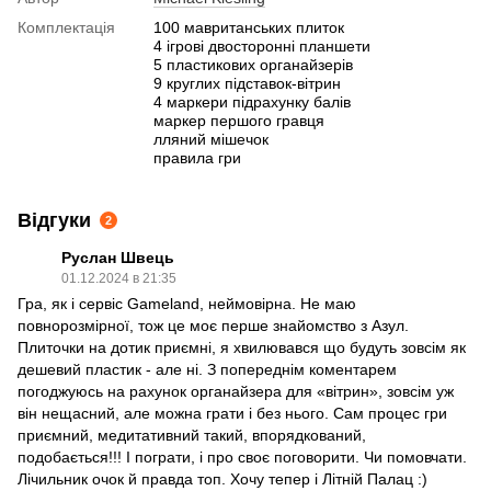
Комплектація
100 мавританських плиток
4 ігрові двосторонні планшети
5 пластикових органайзерів
9 круглих підставок-вітрин
4 маркери підрахунку балів
маркер першого гравця
лляний мішечок
правила гри
Відгуки
2
Руслан Швець
01.12.2024 в 21:35
Гра, як і сервіс Gameland, неймовірна. Не маю
повнорозмірної, тож це моє перше знайомство з Азул.
Плиточки на дотик приємні, я хвилювався що будуть зовсім як
дешевий пластик - але ні. З попереднім коментарем
погоджуюсь на рахунок органайзера для «вітрин», зовсім уж
він нещасний, але можна грати і без нього. Сам процес гри
приємний, медитативний такий, впорядкований,
подобається!!! І пограти, і про своє поговорити. Чи помовчати.
Лічильник очок й правда топ. Хочу тепер і Літній Палац :)