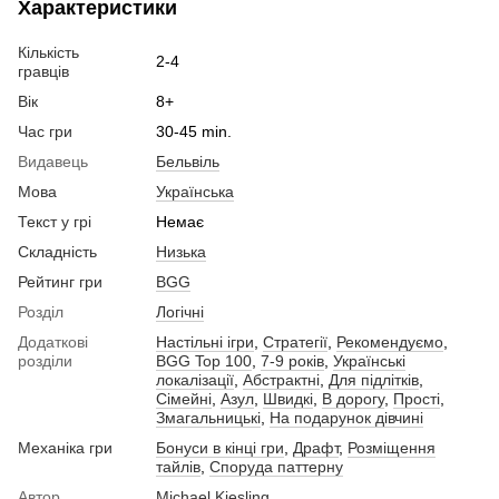
Характеристики
Кількість
2-4
гравців
Вік
8+
Час гри
30-45 min.
Видавець
Бельвіль
Мова
Українська
Текст у грі
Немає
Складність
Низька
Рейтинг гри
BGG
Розділ
Логічні
Додаткові
Настільні ігри
,
Стратегії
,
Рекомендуємо
,
розділи
BGG Top 100
,
7-9 років
,
Українські
локалізації
,
Абстрактні
,
Для підлітків
,
Сімейні
,
Азул
,
Швидкі
,
В дорогу
,
Прості
,
Змагальницькі
,
На подарунок дівчині
Механіка гри
Бонуси в кінці гри
,
Драфт
,
Розміщення
тайлів
,
Споруда паттерну
Автор
Michael Kiesling