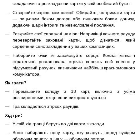
складаючи та розкладаючи картки у свій особистий букет.
Створюйте чарівні композиції: Обирайте, як тримати карти
— лицьовим боком догори або лицьовим боком донизу,
додаючи шари інтриги та невисловлені послання.
Розкрийте свої справжні наміри: Наприкінці кожного раунду
перевертайте заховані карти, щоб дізнатися, який
сердечний сенс закладений у ваших композиціях.
Набирайте очки й завойовуйте серця: Кожна квітка і
стратегічно розташована стрічка вносять свій внесок у
підсумковий рахунок, визначаючи найбільш красномовного
комунікатора.
Як грати?
Перемішайте колоду з 18 карт, включно з усіма
розширеннями, якщо вони використовуються.
Гра складається з трьох раундів.
Хід гри:
У свій хід гравці беруть по дві карти з колоди.
Вони вибирають одну карту, яку кладуть перед сусідом
обличчям донизу, а іншу — обличчям догори.