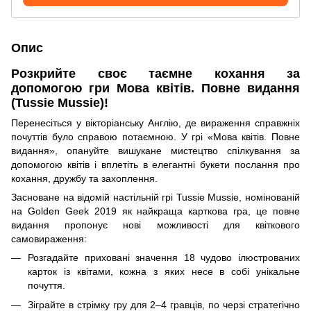
Опис
Розкрийте своє таємне кохання за
допомогою гри Мова квітів. Повне видання
(Tussie Mussie)!
Перенесіться у вікторіанську Англію, де вираження справжніх
почуттів було справою потаємною. У грі «Мова квітів. Повне
видання», опануйте вишукане мистецтво спілкування за
допомогою квітів і вплетіть в елегантні букети послання про
кохання, дружбу та захоплення.
Засноване на відомій настільній грі Tussie Mussie, номінованій
на Golden Geek 2019 як найкраща карткова гра, це повне
видання пропонує нові можливості для квіткового
самовираження:
Розгадайте приховані значення 18 чудово ілюстрованих
карток із квітами, кожна з яких несе в собі унікальне
почуття.
Зіграйте в стрімку гру для 2–4 гравців, по черзі стратегічно