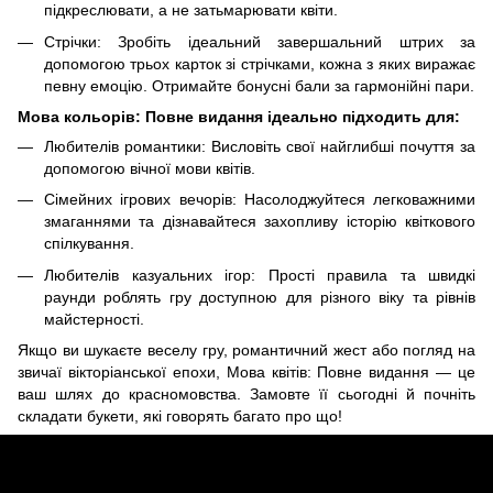
підкреслювати, а не затьмарювати квіти.
Стрічки: Зробіть ідеальний завершальний штрих за
допомогою трьох карток зі стрічками, кожна з яких виражає
певну емоцію. Отримайте бонусні бали за гармонійні пари.
Мова кольорів: Повне видання ідеально підходить для:
Любителів романтики: Висловіть свої найглибші почуття за
допомогою вічної мови квітів.
Сімейних ігрових вечорів: Насолоджуйтеся легковажними
змаганнями та дізнавайтеся захопливу історію квіткового
спілкування.
Любителів казуальних ігор: Прості правила та швидкі
раунди роблять гру доступною для різного віку та рівнів
майстерності.
Якщо ви шукаєте веселу гру, романтичний жест або погляд на
звичаї вікторіанської епохи, Мова квітів: Повне видання — це
ваш шлях до красномовства. Замовте її сьогодні й почніть
складати букети, які говорять багато про що!