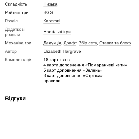
Складність
Низька
Рейтинг гри
BGG
Розділ
Карткові
Додаткові
Настільні ігри
розділи
Механіка гри
Дедукція
,
Драфт
,
Збір сету
,
Ставки та блеф
Автор
Elizabeth Hargrave
Комплектація
18 карт квітів
4 карти доповнення «Помаранчеві квіти»
5 карт доповнення «Зелень»
8 карт доповнення «Стрічки»
правила
Відгуки