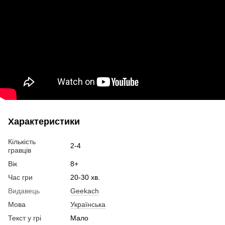
Характеристики
Кількість
2-4
гравців
Вік
8+
Час гри
20-30 хв.
Видавець
Geekach
Мова
Українська
Текст у грі
Мало