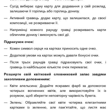
Сусід вибирає одну карту для додавання у свій розклад,
залишаючи її горілиць або горілиць донизу.
Активний гравець додає карту, що залишилася, до своєї
композиції, не розкриваючи її.
Наприкінці кожного раунду гравці розкривають карти
обличчям донизу і виконують свої дії.
Підрахунок очок:
Кожен символ серця на картках приносить одне очко.
Додаткові умови на картах можуть давати бонусні очки.
Після трьох раундів гравці підраховують свої очки, і
гравець із найбільшою кількістю очок перемагає.
Розширте свій квітковий словниковий запас завдяки
захопливим доповненням:
Квіти апельсина: Додайте яскравих фарб за допомогою
чотирьох вогненних квітів, але використовуйте їх із
розумом, щоб зберегти неповторну чарівність букета.
Зелень: Обрамляйте свої квіти чотирма елегантними
картками із зеленню, але пам’ятайте, що листя має