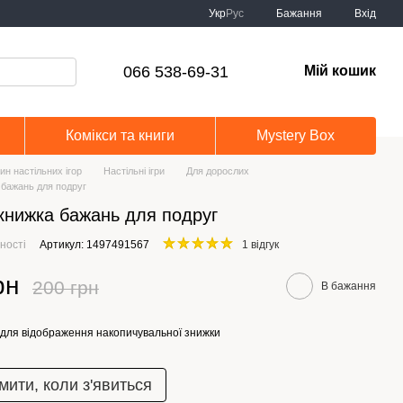
Укр
Рус
Бажання
Вхід
066 538-69-31
Мій кошик
Комікси та книги
Mystery Box
ин настільних ігор
Настільні ігри
Для дорослих
 бажань для подруг
книжка бажань для подруг
ності
Артикул: 1497491567
1 відгук
рн
200 грн
В бажання
для відображення накопичувальної знижки
мити, коли з'явиться