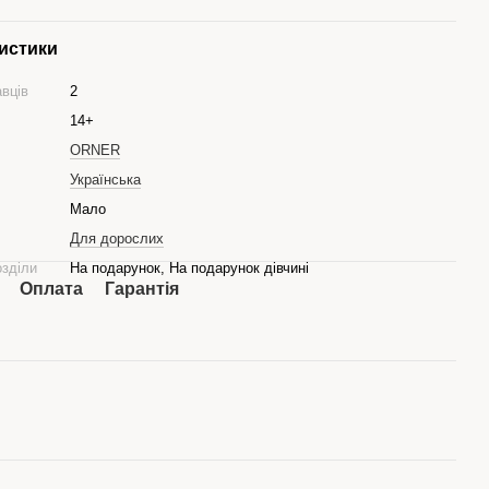
истики
авців
2
14+
ORNER
Українська
Мало
Для дорослих
озділи
На подарунок, На подарунок дівчині
Оплата
Гарантія