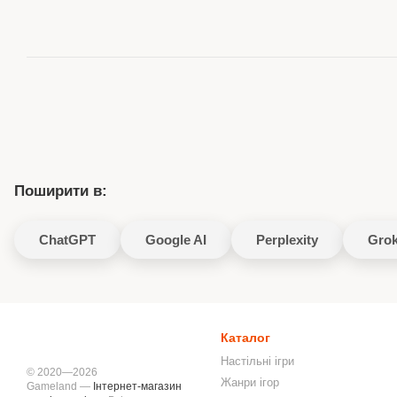
Поширити в:
ChatGPT
Google AI
Perplexity
Gro
Каталог
Настільні ігри
© 2020—2026
Жанри ігор
Gameland —
Інтернет-магазин