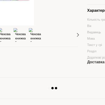
Характер
Кількість гр
Вік
Видавець
Мова
Текст у грі
Розділ
Додаткові р
Доставка