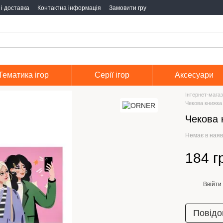
і доставка
Контактна інформація
Замовити гру
Тематика ігор
Серії ігор
Аксесуари
Інтернет-магаз
Чекова книжка
Чекова 
Немає в наяв
184 г
Ввійти
%
Повідо