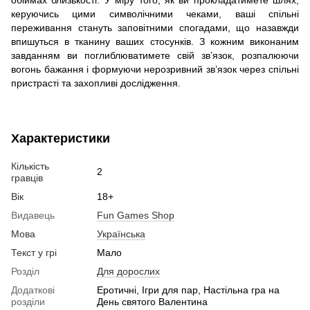
керуючись цими символічними чеками, ваші спільні
переживання стануть заповітними спогадами, що назавжди
впишуться в тканину ваших стосунків. З кожним виконаним
завданням ви поглиблюватимете свій зв’язок, розпалюючи
вогонь бажання і формуючи нерозривний зв’язок через спільні
пристрасті та захопливі дослідження.
Характеристики
Кількість
2
гравців
Вік
18+
Видавець
Fun Games Shop
Мова
Українська
Текст у грі
Мало
Розділ
Для дорослих
Додаткові
Еротичні, Ігри для пар, Настільна гра на
розділи
День святого Валентина