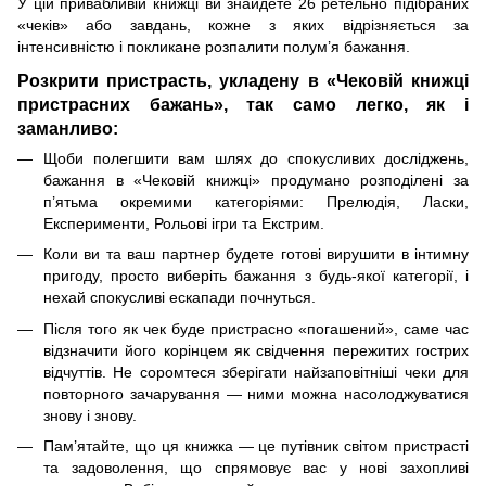
У цій привабливій книжці ви знайдете 26 ретельно підібраних
«чеків» або завдань, кожне з яких відрізняється за
інтенсивністю і покликане розпалити полум’я бажання.
Розкрити пристрасть, укладену в «Чековій книжці
пристрасних бажань», так само легко, як і
заманливо:
Щоби полегшити вам шлях до спокусливих досліджень,
бажання в «Чековій книжці» продумано розподілені за
п’ятьма окремими категоріями: Прелюдія, Ласки,
Експерименти, Рольові ігри та Екстрим.
Коли ви та ваш партнер будете готові вирушити в інтимну
пригоду, просто виберіть бажання з будь-якої категорії, і
нехай спокусливі ескапади почнуться.
Після того як чек буде пристрасно «погашений», саме час
відзначити його корінцем як свідчення пережитих гострих
відчуттів. Не соромтеся зберігати найзаповітніші чеки для
повторного зачарування — ними можна насолоджуватися
знову і знову.
Пам’ятайте, що ця книжка — це путівник світом пристрасті
та задоволення, що спрямовує вас у нові захопливі