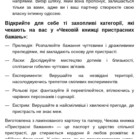
напрямки. Вибір шляху, який вона пропонує, залишається
тільки за вами, адже ви і ваш партнер створюєте свою
власну інтимну одіссею.
Відкрийте для себе ті захопливі категорії, які
чекають на вас у «Чековій книжці пристрасних
бажань»:
Прелюдія: Розпалюйте бажання чуттєвими і дражливими
прелюдіями, які закладають основу для пристрасті.
Ласки: Досліджуйте мистецтво дотиків і близькості,
сплітаючи гобелен чуттєвих зв’язків.
Експерименти: Вирушайте на незвідані території,
насолоджуючись трепетом сміливих експериментів.
Рольові ігри: фантазуйте й перевтілюйтеся, втілюючись у
чарівних персонажів і сценарії.
Екстрим: Вирушайте в найсміливіші і хвилюючі пригоди, де
пристрасть не знає меж.
Виготовлена з ламінованого картону та паперу, Чекова книжка
«Пристрасні бажання» — це паспорт у царство спільної
пристрасті, де стираються кордони й любов розквітає в
обіймах близькості. У міру того, як ви прокладатимете шлях,