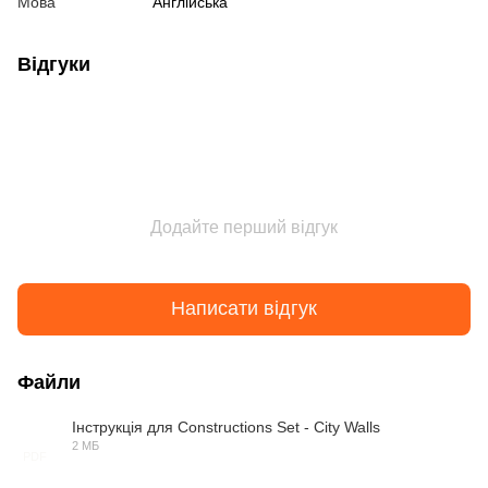
Мова
Англійська
Відгуки
Додайте перший відгук
Написати відгук
Файли
Інструкція для Constructions Set - City Walls
2 МБ
PDF