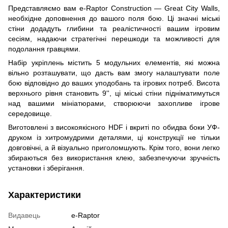
Представляємо вам e-Raptor Construction — Great City Walls,
необхідне доповнення до вашого поля бою. Ці значні міські
стіни додадуть глибини та реалістичності вашим ігровим
сесіям, надаючи стратегічні перешкоди та можливості для
подолання гравцями.
Набір укріплень містить 5 модульних елементів, які можна
вільно розташувати, що дасть вам змогу налаштувати поле
бою відповідно до ваших уподобань та ігрових потреб. Висота
верхнього рівня становить 9'', ці міські стіни підніматимуться
над вашими мініатюрами, створюючи захопливе ігрове
середовище.
Виготовлені з високоякісного HDF і вкриті по обидва боки УФ-
друком із хитромудрими деталями, ці конструкції не тільки
довговічні, а й візуально приголомшують. Крім того, вони легко
збираються без використання клею, забезпечуючи зручність
установки і зберігання.
Характеристики
Видавець
e-Raptor